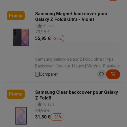
Samsung Magnet backcover pour
Promo
Galaxy Z Fold8 Ultra - Violet
0 avis
79,95 €
55,95 €
-
30
%
Samsung Galaxy: Galaxy Z Fold8 Ultra | Type:
Backcover | Couleur: Mauve | Matériel: Plastique
Comparer
Samsung Clear backcover pour Galaxy
Promo
Z Fold8
0 avis
44,95 €
31,50 €
-
30
%