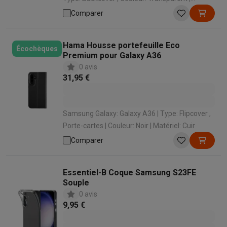
Matériel: Plastique
Comparer
Hama Housse portefeuille Eco
Écochèques
Premium pour Galaxy A36
0 avis
31,95 €
Samsung Galaxy: Galaxy A36 | Type: Flipcover ,
Porte-cartes | Couleur: Noir | Matériel: Cuir
Comparer
Essentiel-B Coque Samsung S23FE
Souple
0 avis
9,95 €