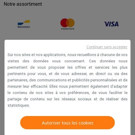
Notre assortiment
Continuer sans accepter
Sur nos sites et nos applications, nous recueillons à chacune de vos
visites des données vous concernant. Ces données nous
permettent de vous proposer les offres et services les plus
Conditions générales de vente
pertinents pour vous, et de vous adresser, en direct ou via des
partenaires, des communications et publicités personnalisées et de
Privacy
mesurer leur efficacité. Elles nous permettent également d’adapter
Disclaimer
le contenu de nos sites à vos préférences, de vous faciliter le
partage de contenu sur les réseaux sociaux et de réaliser des
Cookies
statistiques.
Krëfel NV - Steenstraat 44 - Industriezone 4 "T Sas",
Autoriser tous les cookies
1851 Humbeek, België
TVA BE 0400.673.544