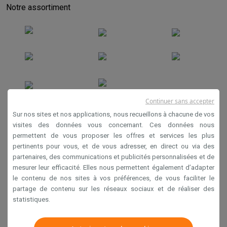
Notre assortiment
Continuer sans accepter
Conditions générales de vente
Sur nos sites et nos applications, nous recueillons à chacune de vos
Privacy
visites des données vous concernant. Ces données nous
permettent de vous proposer les offres et services les plus
Disclaimer
pertinents pour vous, et de vous adresser, en direct ou via des
Cookies
partenaires, des communications et publicités personnalisées et de
mesurer leur efficacité. Elles nous permettent également d’adapter
le contenu de nos sites à vos préférences, de vous faciliter le
Krëfel NV - Steenstraat 44 - Industriezone 4 "T Sas",
partage de contenu sur les réseaux sociaux et de réaliser des
1851 Humbeek, België
statistiques.
TVA BE 0400.673.544