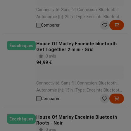
Connectivité: Sans fil | Connexion: Bluetooth |
Autonomie (h): 20 h | Type: Enceinte Bluetooth |
Étanche aux éclaboussures: Oui
Comparer
House Of Marley Enceinte bluetooth
Écochèques
Get Together 2 mini - Gris
0 avis
94,99 €
Connectivité: Sans fil | Connexion: Bluetooth |
Autonomie (h): 15 h | Type: Enceinte Bluetooth |
Étanche aux éclaboussures: Oui
Comparer
House Of Marley Enceinte Bluetooth
Écochèques
Roots - Noir
0 avis