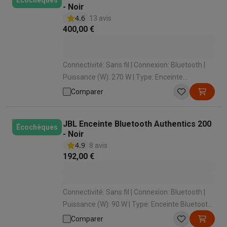
Écochèques
- Noir
4.6
13 avis
400,00 €
Connectivité: Sans fil | Connexion: Bluetooth |
Puissance (W): 270 W | Type: Enceinte
Bluetooth , Enceinte intelligente | Étanche aux
Comparer
éclaboussures: Non
JBL Enceinte Bluetooth Authentics 200
Écochèques
- Noir
4.9
8 avis
192,00 €
Connectivité: Sans fil | Connexion: Bluetooth |
Puissance (W): 90 W | Type: Enceinte Bluetooth ,
Enceinte intelligente | Étanche aux
Comparer