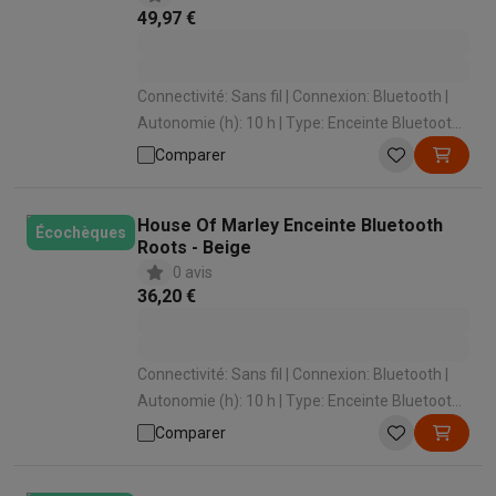
49,97 €
Connectivité: Sans fil | Connexion: Bluetooth |
Autonomie (h): 10 h | Type: Enceinte Bluetooth |
Enceintes connectables: Oui
Comparer
House Of Marley Enceinte Bluetooth
Écochèques
Roots - Beige
0 avis
36,20 €
Connectivité: Sans fil | Connexion: Bluetooth |
Autonomie (h): 10 h | Type: Enceinte Bluetooth |
Enceintes connectables: Oui
Comparer