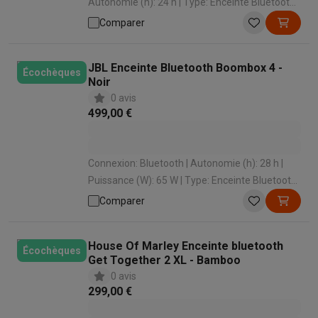
Autonomie (h): 24 h | Type: Enceinte Bluetooth |
Étanche aux éclaboussures: Oui
Comparer
JBL Enceinte Bluetooth Boombox 4 -
Écochèques
Noir
0 avis
499,00 €
Connexion: Bluetooth | Autonomie (h): 28 h |
Puissance (W): 65 W | Type: Enceinte Bluetooth |
Étanche aux éclaboussures: Oui
Comparer
House Of Marley Enceinte bluetooth
Écochèques
Get Together 2 XL - Bamboo
0 avis
299,00 €