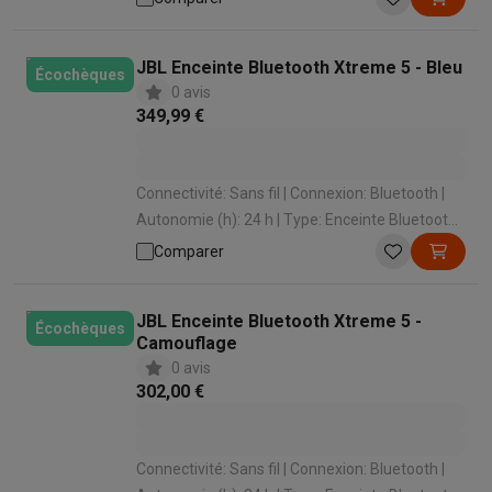
JBL Enceinte Bluetooth Xtreme 5 - Bleu
Écochèques
0 avis
349,99 €
Connectivité: Sans fil | Connexion: Bluetooth |
Autonomie (h): 24 h | Type: Enceinte Bluetooth |
Étanche aux éclaboussures: Oui
Comparer
JBL Enceinte Bluetooth Xtreme 5 -
Écochèques
Camouflage
0 avis
302,00 €
Connectivité: Sans fil | Connexion: Bluetooth |