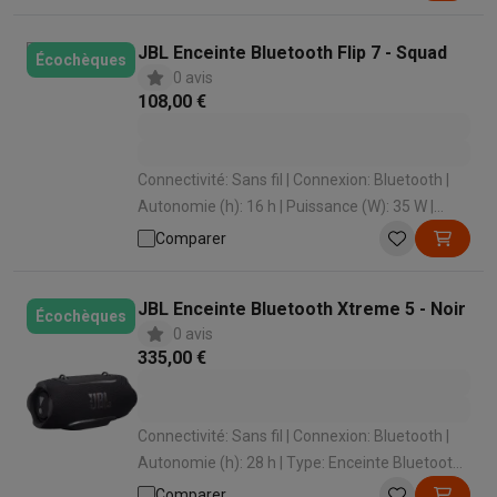
éclaboussures: Non
JBL Enceinte Bluetooth Flip 7 - Squad
Écochèques
0 avis
108,00 €
Connectivité: Sans fil | Connexion: Bluetooth |
Autonomie (h): 16 h | Puissance (W): 35 W |
Type: Enceinte Bluetooth
Comparer
JBL Enceinte Bluetooth Xtreme 5 - Noir
Écochèques
0 avis
335,00 €
Connectivité: Sans fil | Connexion: Bluetooth |
Autonomie (h): 28 h | Type: Enceinte Bluetooth |
Étanche aux éclaboussures: Oui
Comparer