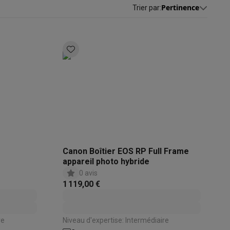
Pertinence
Trier par
:
s
Tables de cuisson électriques
Accessoires
s
d'aspirateur
Accessoires
es
Accessoires
Canon Boîtier EOS RP Full Frame
appareil photo hybride
0 avis
1 119,00 €
osition et socles
Étendoirs à linge
re
Niveau d'expertise: Intermédiaire