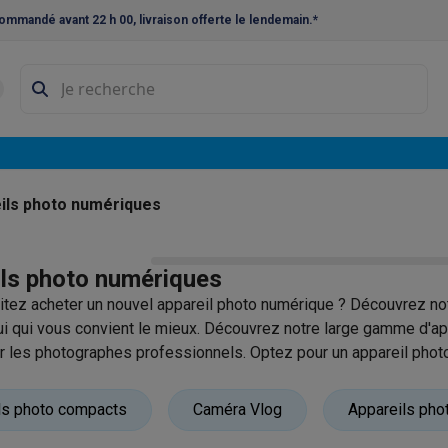
ommandé avant 22 h 00, livraison offerte le lendemain.*
ne à laver et sèche-linge
Lave-linges séchants
Cadres de superp
s
Lave-vaisselle pose-libre
ables
Réfrigérateurs pose-libre
Frigos américains
Caves à vin
Cong
 encastrables
Réfrigérateurs encastrables
Congélateurs encastra
ils photo numériques
ues vitrocéramiques
Taques au gaz
Taques avec hotte intégrée
P
ls photo numériques
triques
Cuisinières au gaz
tez acheter un nouvel appareil photo numérique ? Découvrez n
à café et expresso
ui qui vous convient le mieux. Découvrez notre large gamme d'ap
les photographes professionnels. Optez pour un appareil photo 
nes à expresso
Machines à capsules & dosettes
Nespresso
Dol
ec une grande liberté de réglage et différents objectifs. Ou chois
cheuses
Machines à jus
Cuits oeufs
Yaourtières
Accessoires
s compromettre la qualité d'image.
ls photo compacts
Caméra Vlog
Appareils pho
ines à croque-monsieur
Accessoires