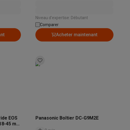
Niveau d'expertise: Débutant
Comparer
ant
Acheter maintenant
ppareil
Swap ProteKt
t accessoires
ride EOS
Panasonic Boîtier DC-G9M2E
S 18-45 mm