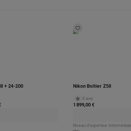
eurs
Blenders
Soupmakers
Hachoirs
Accessoires
et cuiseurs vapeur
Bouilloires
Robots chauffants
Machines à pâte
s à pizza
Accessoires
rbecues au gaz
Accessoires
llantes
Carafes filtrantes
Cartouches filtrantes
Machines à glaçon
ine
Machines sous vide
Ustensiles & gadgets de cuisine
hines à composter
Accessoires
irateurs traîneaux
Aspirateurs de table
Aspirateurs chantier
Sacs 
aveur
Robots tondeuses
Robots piscine
Robots lave-vitres
s tapis
Nettoyeurs haute pression
Nettoyeurs de vitres
Serpillièr
II + 24-200
Nikon Boîtier Z5II
s vapeur
Centres de repassage
Planches à repasser
Accessoires
0 avis
ccessoires
€
1 899,00 €
idificateurs
Stations météo
ne à laver et sèche-linge
Lave-linges séchants
Cadres de superp
Niveau d'expertise: Intermédiai