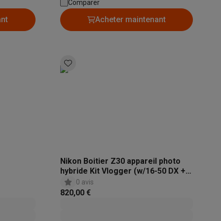
Comparer
ant
Acheter maintenant
Accessoires
Nikon Boitier Z30 appareil photo
hybride Kit Vlogger (w/16-50 DX +
ML-L7 + trépied + anti-vent)
0 avis
820,00 €