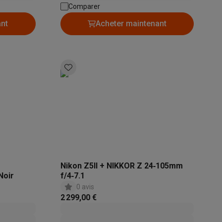
Comparer
ant
Acheter maintenant
Galaxy Fold8
S26
Coques Galaxy Flip8 & Fold8 (Ultra)
rdinateurs de bureau
Nikon Z5II + NIKKOR Z 24‑105mm
Noir
f/4‑7.1
0 avis
2 299,00 €