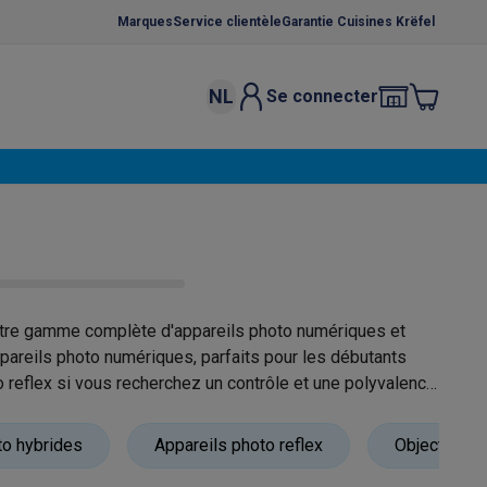
Marques
Service clientèle
Garantie Cuisines Krëfel
NL
Se connecter
osition et socles
Étendoirs à linge
élateurs
bles
Caves à vin encastrables
Micro-ondes encastrables
Machines
oêles
Casseroles
otre gamme complète d'appareils photo numériques et
pareils photo numériques, parfaits pour les débutants
reflex si vous recherchez un contrôle et une polyvalence
ce Gusto
Cafetières
Café, capsules & dosettes
Accessoires
issez la simplicité et la portabilité d'un appareil photo
to hybrides
Appareils photo reflex
Objectifs