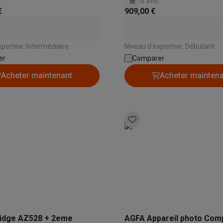
0 avis
€
909,00 €
pertise: Intermédiaire
Niveau d'expertise: Débutant
er
Comparer
Acheter maintenant
Acheter mainten
idge AZ528 + 2eme
AGFA Appareil photo Com