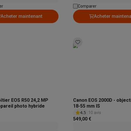
iciels
er
Comparer
rts
Tapis de souris
Autres accessoires
Acheter maintenant
Acheter mainten
yStation
Casques PlayStation
Casques VR Playstation
Accessoire
 Nintendo Switch
Casques Nintendo Switch
Accessoires Nintend
s Xbox
uris gaming
Claviers gaming
Manettes gaming PC
es gaming
Bureaux gamer
TV gaming
Écrans gaming
Casques de réa
té
Bracelets
Chargeurs
essoires trottinettes
Accessoires GPS
alarme
Détecteur de mouvements
Sonnettes connectées
Détecteu
SumUp
îtier EOS R50 24,2 MP
Canon EOS 2000D - objecti
y
Assistant vocal
Stations météo
pareil photo hybride
18-55 mm IS
 Streamer
Apple TV
Piles & chargeurs
Prises & adaptateurs
4.5
10 avis
549,00 €
s
Machines expresso connectées
Fours connectés
Robots de cui
tés
Traitement de l'air connectés
Aspirateurs connectés
Pèse-per