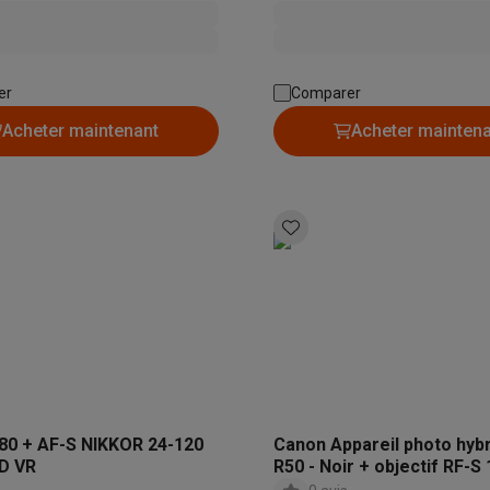
er
Comparer
 électro
Soldes multimédia
Soldes TV & audio
Acheter maintenant
Acheter mainten
ack Friday
eilleur prix
Expérience en magasin
Satisfait ou remboursé
 encastrable
Installation TV
lma : payez en 2 ou 3 fois
Klarna : payez dans les 30 jours
eure de livraison
Clients professionnels
ProteKt : assurez votre a
idéale
Quelle plaque correspond à votre cuisine ?
Plus...
enceinte pour toutes les situations
Casque ou écouteurs?
Plus...
rottinette électrique
Choisir un drone
onie
Outlet gros électro
Outlet petit électro
Outlet TV & audio
Outle
80 + AF-S NIKKOR 24-120
Canon Appareil photo hyb
D VR
R50 - Noir + objectif RF-
f/4.5-6.3 IS STM