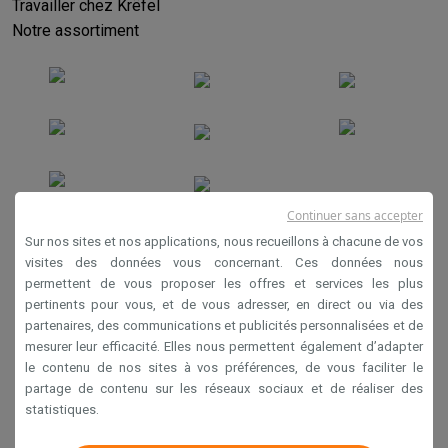
Travailler chez Krëfel
Notre assortiment
Continuer sans accepter
Conditions générales de vente
Sur nos sites et nos applications, nous recueillons à chacune de vos
Privacy
visites des données vous concernant. Ces données nous
permettent de vous proposer les offres et services les plus
Disclaimer
pertinents pour vous, et de vous adresser, en direct ou via des
Cookies
partenaires, des communications et publicités personnalisées et de
mesurer leur efficacité. Elles nous permettent également d’adapter
le contenu de nos sites à vos préférences, de vous faciliter le
Krëfel NV - Steenstraat 44 - Industriezone 4 "T Sas",
partage de contenu sur les réseaux sociaux et de réaliser des
1851 Humbeek, België
statistiques.
TVA BE 0400.673.544