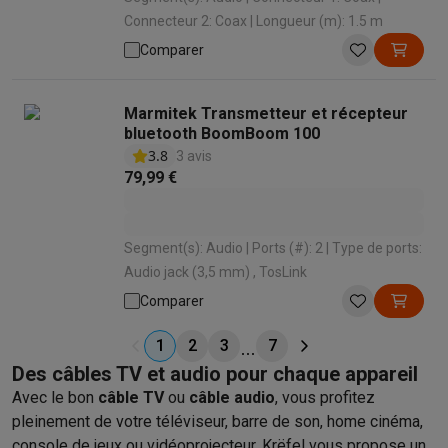
Connecteur 2: Coax | Longueur (m): 1.5 m
Comparer
Marmitek Transmetteur et récepteur
bluetooth BoomBoom 100
3.8
3 avis
79,99 €
Segment(s): Audio | Ports (#): 2 | Type de ports:
Audio jack (3,5 mm) , TosLink
Comparer
1
2
3
7
Des câbles TV et audio pour chaque appareil
Avec le bon
câble TV
ou
câble audio
, vous profitez
pleinement de votre téléviseur, barre de son, home cinéma,
console de jeux ou vidéoprojecteur. Krëfel vous propose un