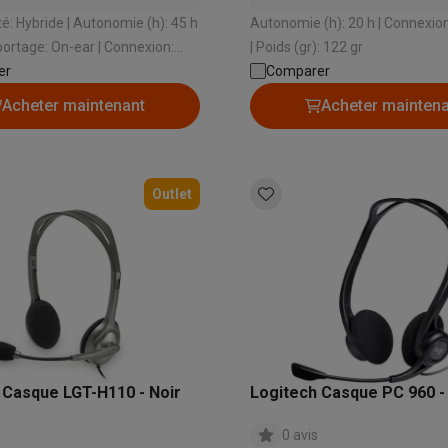
iciels
 | Autonomie (h): 45 h
Autonomie (h): 20 h | Connexio
rts
Tapis de souris
Autres accessoires
ge: On-ear | Connexion:
| Poids (gr): 122 gr
SB , Bluetooth | Poids (gr):
er
Comparer
yStation
Casques PlayStation
Casques VR Playstation
Accessoire
Acheter maintenant
Acheter mainten
 Nintendo Switch
Casques Nintendo Switch
Accessoires Nintend
s Xbox
uris gaming
Claviers gaming
Manettes gaming PC
es gaming
Bureaux gamer
TV gaming
Écrans gaming
Casques de réa
Outlet
té
Bracelets
Chargeurs
essoires trottinettes
Accessoires GPS
alarme
Détecteur de mouvements
Sonnettes connectées
Détecteu
SumUp
y
Assistant vocal
Stations météo
 Streamer
Apple TV
Piles & chargeurs
Prises & adaptateurs
s
Machines expresso connectées
Fours connectés
Robots de cui
 Casque LGT-H110 - Noir
Logitech Casque PC 960 -
tés
Traitement de l'air connectés
Aspirateurs connectés
Pèse-per
0 avis