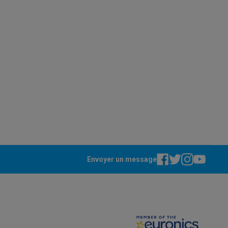
ppareil
Swap ProteKt
Envoyer un message
t accessoires