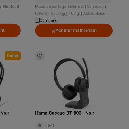
n: Bluetooth
Mode de portage: Over-ear | Connexion:
USB-C | Poids (gr): 197 gr | Active Noise
cancelling: Non
Comparer
s Playstation
ant
Acheter maintenant
o Switch
lité virtuelle
SimRacing
Manettes gaming smartphones
Accessoi
Outlet
rs de fumée
AirTags & traceurs GPS
sine connectés
 Noir
Hama Casque BT-800 - Noir
sonne connectés
Brosses à dents électriques connectées
Babyp
0 avis