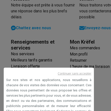
Notre équipe est prête à vous fournir
Nous traitons vot
une réponse dans les plus brefs
vous contacterons
délais.
possible.
Chattez avec nous
Envoyez-nous 
Renseignements et
Mon Krëfel
services
Mes commandes
Nos services
Mon profil
Meilleurs tarifs garantis
Retourner
Livraison offerte
L'heure de ma livraison
Garantie prolongée
Continuer sans accepter
Éco-chèques
Sur nos sites et nos applications, nous recueillons à
Paiement sécurisé
chacune de vos visites des données vous concernant. Ces
données nous permettent de vous proposer les offres et
Déclaration d'accessibilité
services les plus pertinents pour vous, et de vous adresser,
en direct ou via des partenaires, des communications et
publicités personnalisées et de mesurer leur efficacité.