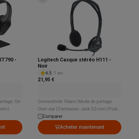
s
Tables de cuisson électriques
Accessoires
s
XT790 -
Logitech Casque stéréo H111 -
Noir
d'aspirateur
Accessoires
4.5
1 avi
21,95 €
es
Accessoires
Connectivité: Filaire | Mode de portage:
Over-ear | Connexion: Jack 3,5 mm | Poids
de , Sur
(gr): 74 gr | Longueur câble (m): 1.8 m
Comparer
ant
Acheter maintenant
osition et socles
Étendoirs à linge