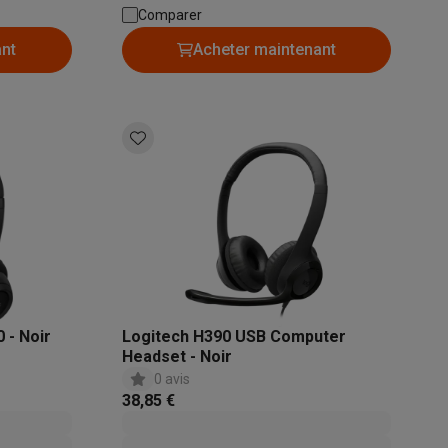
): 1.8 m
Comparer
ant
Acheter maintenant
Galaxy Fold8
S26
Coques Galaxy Flip8 & Fold8 (Ultra)
rdinateurs de bureau
 - Noir
Logitech H390 USB Computer
Headset - Noir
0 avis
38,85 €