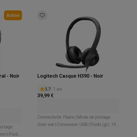
Action
Accessoires
al - Noir
Logitech Casque H390 - Noir
3.7
1 avi
39,99 €
Connectivité: Filaire | Mode de portage:
Over-ear | Connexion: USB | Poids (gr): 197
gr | Longueur câble (m): 2.33 m