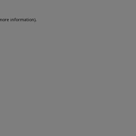
more information)
.