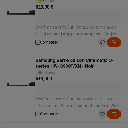
5
1 avi
823,00 €
Système sans fil: Oui | Canaux de sortie audio:
11.1.4 canaux | App pour smartphone: Oui | Wi-
Fi: Oui | Bluetooth: Oui
Comparer
Samsung Barre de son Cinematic Q-
series HW-Q930F/XN - Noir
0 avis
649,00 €
Système sans fil: Oui | Canaux de sortie audio:
9.1.4 canaux | App pour smartphone: Oui | Wi-Fi:
Oui | Bluetooth: Oui
Comparer