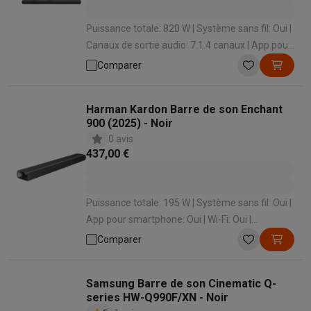
Puissance totale: 820 W | Système sans fil: Oui |
Canaux de sortie audio: 7.1.4 canaux | App pour
smartphone: Oui | Wi-Fi: Oui
Comparer
Harman Kardon Barre de son Enchant
900 (2025) - Noir
0 avis
437,00 €
Puissance totale: 195 W | Système sans fil: Oui |
App pour smartphone: Oui | Wi-Fi: Oui |
Bluetooth: Oui
Comparer
Samsung Barre de son Cinematic Q-
series HW-Q990F/XN - Noir