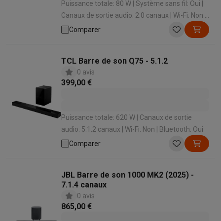
Puissance totale: 80 W | Système sans fil: Oui |
Canaux de sortie audio: 2.0 canaux | Wi-Fi: Non |
Bluetooth: Oui
Comparer
TCL Barre de son Q75 - 5.1.2
0 avis
399,00 €
Puissance totale: 620 W | Canaux de sortie
audio: 5.1.2 canaux | Wi-Fi: Non | Bluetooth: Oui
Comparer
JBL Barre de son 1000 MK2 (2025) -
7.1.4 canaux
0 avis
865,00 €