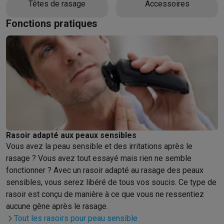
Têtes de rasage
Accessoires
Barbecues
Barbecues électriques
Barbecues au charbon
Barbec
Fonctions pratiques
Boissons froides
Machines à jus
Machines à boissons pétillan
Ustensiles de cuisine
Poêles
Casseroles
Balances de cuisine
M
Desserts
Gaufriers
Sorbetières
Crêpières
Desserts divers
Smart garden
Potagers d'intérieur
Plantes aromatiques
Machine
Ménage & airco
Aspirer
Aspirateurs
Aspirateurs robots
Aspirateurs balai
Aspirat
Robots d'entretien
Aspirateurs robots
Aspirateurs robots laveur
Nettoyer
Nettoyeurs de sols
Nettoyeurs à vapeur
Nettoyeurs ta
Soin du linge
Centrales vapeur
Fers à repasser
Défroisseurs va
Rasoir adapté aux peaux sensibles
Couture
Machines à coudre
Accessoires
Vous avez la peau sensible et des irritations après le
Climatisation
Climatiseurs mobiles
Aircoolers
Ventilateurs
Acces
rasage ? Vous avez tout essayé mais rien ne semble
Traitement de l'air
Purificateurs d'air
Humidificateurs
Déshumidif
fonctionner ? Avec un rasoir adapté au rasage des peaux
Chauffer
Chauffage électrique
Couvertures chauffantes
sensibles, vous serez libéré de tous vos soucis. Ce type de
Lavage & séchage
Machines à laver
Sèche-linge
Sets machine à
rasoir est conçu de manière à ce que vous ne ressentiez
Animaux
Distributeur de croquettes automatique
Litière automa
aucune gêne après le rasage.
Beauté & santé
Tout les rasoirs pour peau sensible
Soins des cheveux
Sèche-cheveux
Lisseurs
Fers à boucler
Bros