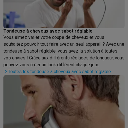
Gaming
PlayStation
PlayStation 5
Jeux PS5
Jeux PS4
Manettes PlaySta
Nintendo
Nintendo Switch 2
Jeux Nintendo Switch
Manettes Nin
Xbox
Jeux Xbox
Manettes Xbox
Casques Xbox
Accessoires Xb
PC gaming
PC portables gamer
PC gamer
Écrans gaming
Souris
Tondeuse à cheveux avec sabot réglable
Setup gaming
Casques gaming
Microphones gaming
Chaises g
Vous aimez varier votre coupe de cheveux et vous
Consoles de jeu
souhaitez pouvoir tout faire avec un seul appareil ? Avec une
Maison & objets connectés
tondeuse à sabot réglable, vous avez la solution à toutes
Montres connectées
Montres connectées
Trackers d’activité
Br
vos envies ! Grâce aux différents réglages de longueur, vous
pouvez vous créer un look différent chaque jour.
Mobilité
Trottinettes électriques
Dashcams
GPS
Coyote
Accessoi
Toutes les tondeuse à cheveux avec sabot réglable
Sécurité & protection
Caméras de surveillance
Système d’alar
Paiement connecté
Terminaux de paiement
Accessoires SumU
Ambiance & confort
Éclairage
Panneaux solaires plug & play
Ass
Divertissement
Smart TV
Enceintes connectées
Google TV Stre
Cuisine
Réfrigérateurs connectés
Lave-vaisselle connectés
Mac
Ménage & santé
Lave-linge connectés
Sèche-linge connectés
T
Produits éco
Éco-chèques