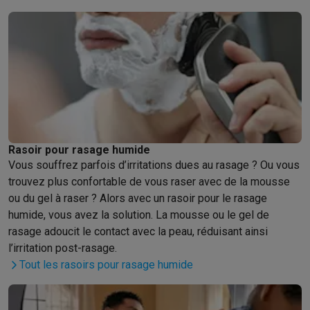
Hygiène dentaire
Brosses à dents électriques
Brossettes
Hydro
Rasage
Rasoirs électriques
Tondeuses barbe
Tondeuses multif
Épilation
Épilateurs à lumière pulsée
Épilateurs
Rasoirs électriq
Beauté
Soin du visage
Masques LED
Miroirs
Manucure & pédicu
Massage
Massage pieds
Sièges de massage
Massage cou & 
Santé
Pèse-personne
Tensiomètres
Électrostimulation
Appareils
Pour le bébé
Babyphones
Tire-laits
Chauffe-biberons
Aérosols
H
TV, audio & photo
Rasoir pour rasage humide
TV & projecteurs
TV
TV avec barre de son
TV 2026
TV LG
TV Sam
Vous souffrez parfois d’irritations dues au rasage ? Ou vous
Périphériques TV
Barres de son
Home-cinema
Amplificateurs
Me
trouvez plus confortable de vous raser avec de la mousse
Casques & Écouteurs
Casques
Casques Bluetooth
Écouteurs
Éco
ou du gel à raser ? Alors avec un rasoir pour le rasage
Enceintes
Enceintes
Enceintes Bluetooth
Enceintes connectées
humide, vous avez la solution. La mousse ou le gel de
Audio domestique
Radios & réveils
Tourne-disque
Chaînes hifi
rasage adoucit le contact avec la peau, réduisant ainsi
Navigation
Dashcams
GPS
Coyote
Accessoires GPS
l’irritation post-rasage.
Accessoires TV & audio
Supports
Câbles
Lecteurs multimédias
Tout les rasoirs pour rasage humide
Appareils photo
Appareils photo numériques
Appareils photo i
Vidéo
GoPro
Action cams
Drones
Caméscopes