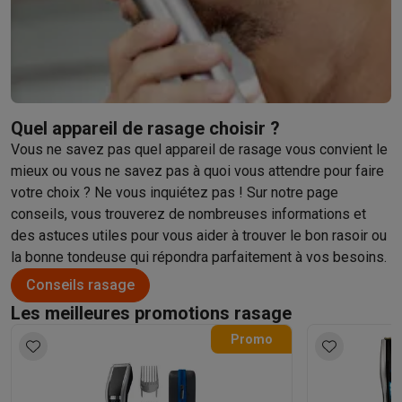
Éco-chèques info
Tous les produits éco
Toutes les promotions
Reconditionné
Smartphones reconditionnés
Tablettes reconditionnés
Ordinate
Ménage
Machines à laver avec des éco-chèques
Sèche-linge avec des
Petits appareils de cuisine
Quel appareil de rasage choisir ?
Petits appareils de cuisine avec des éco-chèques
Machines à
Vous ne savez pas quel appareil de rasage vous convient le
Grands appareils de cuisine
mieux ou vous ne savez pas à quoi vous attendre pour faire
Lave-vaisselle avec des éco-chèques
Réfrigerateurs avec de
votre choix ? Ne vous inquiétez pas ! Sur notre page
Climatiseurs
conseils, vous trouverez de nombreuses informations et
Climatiseurs avec des éco-chèques
des astuces utiles pour vous aider à trouver le bon rasoir ou
TV & audio
la bonne tondeuse qui répondra parfaitement à vos besoins.
TV avec des éco-cheques
Enceintes Bluetooth avec des éco-
Conseils rasage
Multimédie & téléphonie
Smartphones avec des éco-cheques
Tablettes avec des éco-
Les meilleures promotions rasage
En route
Promo
Trottinettes électriques avec des éco-chèques
Initiatives écologiques
Impact
Économies d'énergie
Recyclez votre vieux électro