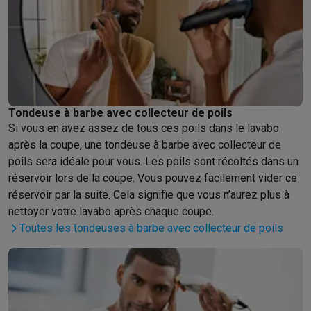
Accessoires photo
Housses de transport
Flashs & filtres
Carte
Téléphonie & montres connectées
GSM
Smartphones
Apple iPhone
Smartphones Samsung
GSM av
Reconditionné
Smartphones reconditionnés
Rachat
Protection GSM
Coques iPhone
Coques Samsung
Toutes les c
Montres connectées
Montres connectées
Trackers d’activité
Br
Chargeurs GSM
Chargeurs et câbles
Chargeurs sans fil
Câbles 
Tondeuse à barbe avec collecteur de poils
Accessoires GSM
AirTags & traceurs GPS
Écouteurs sans fil
Su
Si vous en avez assez de tous ces poils dans le lavabo
Téléphones fixes
Téléphones fixes
Talkie walkie
Babyphones
après la coupe, une tondeuse à barbe avec collecteur de
Ordinateurs & tablettes
poils sera idéale pour vous. Les poils sont récoltés dans un
Ordinateurs
PC portables
PC portables gamer
Apple MacBook
P
réservoir lors de la coupe. Vous pouvez facilement vider ce
Périphériques IT
Souris
Claviers
Webcams
Enceintes PC
Casque
réservoir par la suite. Cela signifie que vous n’aurez plus à
Tablettes & liseuses
Tablettes
Apple iPad
Samsung Galaxy Tab
nettoyer votre lavabo après chaque coupe.
Imprimer
Imprimantes
Cartouches d'encre & papier
Cricut
Toutes les tondeuses à barbe avec collecteur de poils
Réseau & wifi
Routeurs & points d'accès
Adaptateurs CPL & Wi
Mémoire & stockage
Disques durs externes
SSD
Clés USB
Cart
Logiciels
Windows & Microsoft Office
Anti-Virus
Autres logiciel
Accessoires IT
Chargeurs & câbles
Housses & sacs
Supports
T