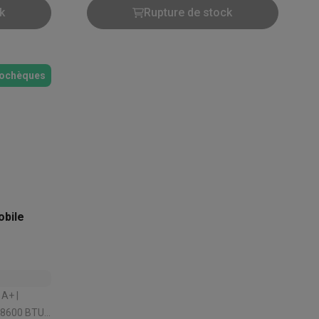
dB | Surface maximale: 110 m³
k
Rupture de stock
ochèques
Accessoires
obile
A+ |
 8600 BTU |