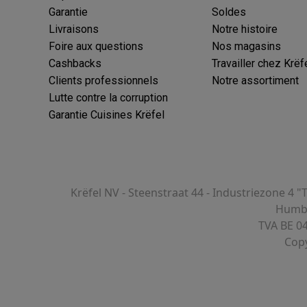
Garantie
Soldes
Livraisons
Notre histoire
ions éco
Foire aux questions
Nos magasins
Cashbacks
Travailler chez Krëf
nateurs portables reconditionnés
Rachat
Clients professionnels
Notre assortiment
Lutte contre la corruption
c des éco-chèques
Aspirateurs avec des éco-chèques
Fers à rep
Garantie Cuisines Krëfel
es à café avec des éco-cheques
Machines à soda avec des éco
c des éco-chèques
Congélateurs avec des éco-chèques
Fours av
Krëfel NV - Steenstraat 44 - Industriezone 4 "
Humbe
TVA BE 0
Copy
éco-cheques
Casques avec des éco-cheques
Écouteurs avec de
éco-cheques
PC portables avec des éco-cheques
Écrans PC ave