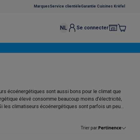
Marques
Service clientèle
Garantie Cuisines Krëfel
NL
Se connecter
osition et socles
Étendoirs à linge
élateurs
bles
Caves à vin encastrables
Micro-ondes encastrables
Machines
oêles
Casseroles
urs écoénergétiques sont aussi bons pour le climat que
nergétique élevé consomme beaucoup moins d’électricité,
 Si les climatiseurs écoénergétiques sont parfois un peu
iseur écoénergétique vaut l’investissement en ce qu’il
 nouveau climatiseur? Nous vous aidons à trouver un
ce Gusto
Cafetières
Café, capsules & dosettes
Accessoires
e votre facture d’énergie ne s’envolent pour autant.
en ligne
peut également se régler
avec des
Pertinence
Trier par
: