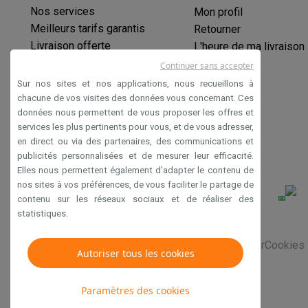
Produits éco
Nos services
Mon profil
Éco-chèques
Meilleurs tarifs garantis
Retourner
Éco-chèques info
Tous les produits éco
Toutes les promot
Livraison offerte
L'heure de ma livraison
Reconditionné
Garantie prolongée
Continuer sans accepter
Smartphones reconditionnés
Tablettes reconditionnés
Ordi
Éco-chèques
Sur nos sites et nos applications, nous recueillons à
Ménage
Paiement sécurisé
chacune de vos visites des données vous concernant. Ces
Machines à laver avec des éco-chèques
Sèche-linge ave
données nous permettent de vous proposer les offres et
Déclaration d'accessibilité
Petits appareils de cuisine
services les plus pertinents pour vous, et de vous adresser,
Petits appareils de cuisine avec des éco-chèques
Machin
en direct ou via des partenaires, des communications et
publicités personnalisées et de mesurer leur efficacité.
Grands appareils de cuisine
Elles nous permettent également d’adapter le contenu de
Lave-vaisselle avec des éco-chèques
Réfrigerateurs ave
nos sites à vos préférences, de vous faciliter le partage de
Climatiseurs
contenu sur les réseaux sociaux et de réaliser des
Climatiseurs avec des éco-chèques
statistiques.
TV & audio
TV avec des éco-cheques
Enceintes Bluetooth avec des 
Conditions générales de vente
Privacy
Disclaimer
Cookies
Autoriser tous les cookies
Multimédie & téléphonie
Smartphones avec des éco-cheques
Tablettes avec des 
Paramètres des cookies
En route