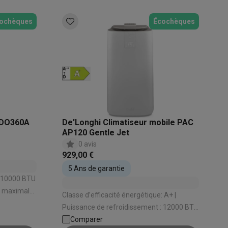
s
Tables de cuisson électriques
Accessoires
ochèques
Écochèques
s
d'aspirateur
Accessoires
 DO360A
De'Longhi Climatiseur mobile PAC
AP120 Gentle Jet
es
Accessoires
0 avis
929,00 €
5 Ans de garantie
: 10000 BTU
e maximale:
Classe d’efficacité énergétique: A+ |
ation: Oui |
Puissance de refroidissement : 12000 BTU
osition et socles
Étendoirs à linge
| Nombre de vitesses: 3 | Niveau sonore: 63
Comparer