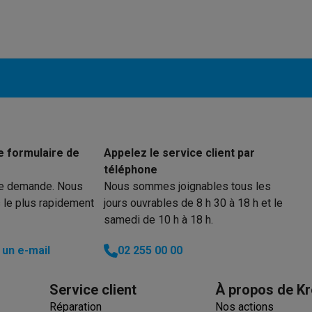
iciels
rts
Tapis de souris
Autres accessoires
yStation
Casques PlayStation
Casques VR Playstation
Accessoire
 Nintendo Switch
Casques Nintendo Switch
Accessoires Nintend
s Xbox
uris gaming
Claviers gaming
Manettes gaming PC
es gaming
Bureaux gamer
TV gaming
Écrans gaming
Casques de réa
e formulaire de
Appelez le service client par
téléphone
té
Bracelets
Chargeurs
re demande. Nous
Nous sommes joignables tous les
essoires trottinettes
Accessoires GPS
 le plus rapidement
jours ouvrables de 8 h 30 à 18 h et le
alarme
Détecteur de mouvements
Sonnettes connectées
Détecteu
samedi de 10 h à 18 h.
SumUp
y
Assistant vocal
Stations météo
un e-mail
02 255 00 00
 Streamer
Apple TV
Piles & chargeurs
Prises & adaptateurs
s
Machines expresso connectées
Fours connectés
Robots de cui
Service client
À propos de Kr
tés
Traitement de l'air connectés
Aspirateurs connectés
Pèse-per
Réparation
Nos actions