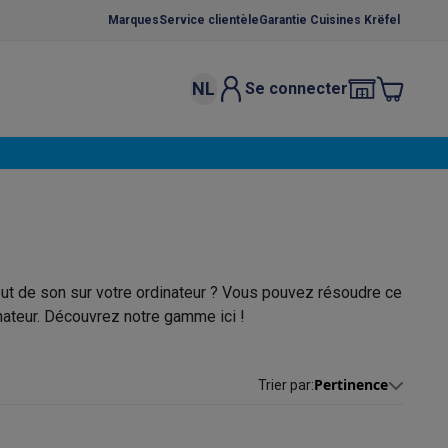
Marques
Service clientèle
Garantie Cuisines Krëfel
NL
Se connecter
osition et socles
Étendoirs à linge
élateurs
bles
Caves à vin encastrables
Micro-ondes encastrables
Machines
oêles
Casseroles
out de son sur votre ordinateur ? Vous pouvez résoudre ce
nateur. Découvrez notre gamme ici !
ce Gusto
Cafetières
Café, capsules & dosettes
Accessoires
Pertinence
Trier par
: