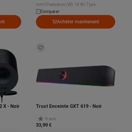
mm | Puissance (W): 16 W | Type:
Enceintes ordinateur | Longueur câble (m):
Comparer
1.5 m
ant
Acheter maintenant
Galaxy Fold8
S26
Coques Galaxy Flip8 & Fold8 (Ultra)
rdinateurs de bureau
 X - Noir
Trust Enceinte GXT 619 - Noir
0 avis
33,99 €