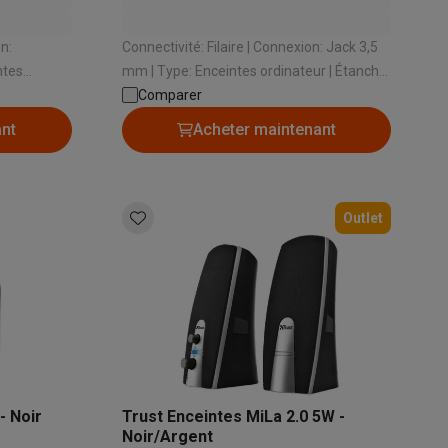
Connectivité: Filaire | Connexion: Jack 3,5
mm | Type: Enceintes ordinateur | Étanche
s Playstation
aux éclaboussures: Non
Comparer
o Switch
Oui
ant
Acheter maintenant
lité virtuelle
SimRacing
Manettes gaming smartphones
Accessoi
Outlet
rs de fumée
AirTags & traceurs GPS
sine connectés
- Noir
Trust Enceintes MiLa 2.0 5W -
sonne connectés
Brosses à dents électriques connectées
Babyp
Noir/Argent