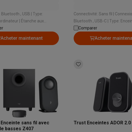
iciels
rts
Tapis de souris
Autres accessoires
uetooth , USB | Type:
Connectivité: Sans fil | Connexion:
eur | Étanche aux
Bluetooth , USB-C | Type: Enceintes
yStation
Casques PlayStation
Casques VR Playstation
Accessoire
res: Non | Enceintes
er
ordinateur | Étanche aux éclaboussures:
Comparer
 Nintendo Switch
Casques Nintendo Switch
Accessoires Nintend
es: Oui
Non | Enceintes connectables: 
Acheter maintenant
Acheter mainten
s Xbox
uris gaming
Claviers gaming
Manettes gaming PC
es gaming
Bureaux gamer
TV gaming
Écrans gaming
Casques de réa
té
Bracelets
Chargeurs
essoires trottinettes
Accessoires GPS
alarme
Détecteur de mouvements
Sonnettes connectées
Détecteu
SumUp
y
Assistant vocal
Stations météo
 Streamer
Apple TV
Piles & chargeurs
Prises & adaptateurs
s
Machines expresso connectées
Fours connectés
Robots de cui
Enceinte sans fil avec
Trust Enceintes ADOR 2.0 
tés
Traitement de l'air connectés
Aspirateurs connectés
Pèse-per
de basses Z407