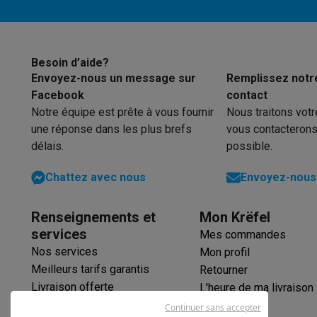
Besoin d’aide?
Envoyez-nous un message sur
Remplissez notr
Facebook
contact
Notre équipe est prête à vous fournir
Nous traitons vot
une réponse dans les plus brefs
vous contacterons
délais.
possible.
Chattez avec nous
Envoyez-nous 
Renseignements et
Mon Krëfel
services
Mes commandes
Nos services
Mon profil
Meilleurs tarifs garantis
Retourner
Livraison offerte
L'heure de ma livraison
Garantie prolongée
Continuer sans accepter