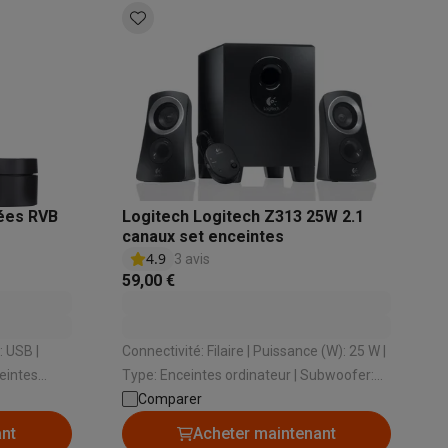
s
Tables de cuisson électriques
Accessoires
s
rées RVB
Logitech Logitech Z313 25W 2.1
d'aspirateur
Accessoires
canaux set enceintes
4.9
3 avis
es
Accessoires
59,00 €
Connectivité: Filaire | Puissance (W): 25 W |
ceintes
Type: Enceintes ordinateur | Subwoofer:
(m): 1.8 m
Oui
Comparer
osition et socles
Étendoirs à linge
ant
Acheter maintenant