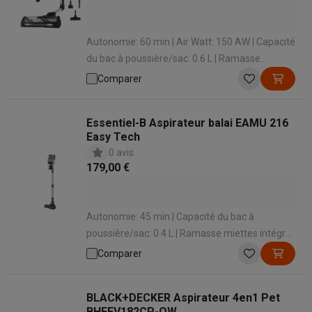
Autonomie: 60 min | Air Watt: 150 AW | Capacité
du bac à poussière/sac: 0.6 L | Ramasse
miettes intégré: Oui | Temps de charge: 180 min
Comparer
Essentiel-B Aspirateur balai EAMU 216
Easy Tech
0 avis
179,00 €
Autonomie: 45 min | Capacité du bac à
poussière/sac: 0.4 L | Ramasse miettes intégré:
Oui | Temps de charge: 210 min | Station de
Comparer
chargement: Oui
BLACK+DECKER Aspirateur 4en1 Pet
BHFEV182CP-QW