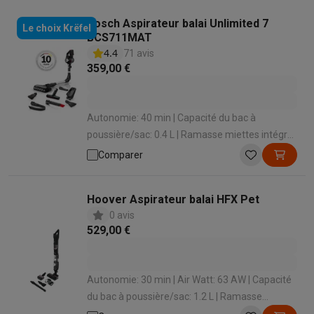
Bosch Aspirateur balai Unlimited 7
Le choix Krëfel
BCS711MAT
4.4
71 avis
359,00 €
Autonomie: 40 min | Capacité du bac à
poussière/sac: 0.4 L | Ramasse miettes intégré:
Oui | Temps de charge: 300 min | Station de
Comparer
chargement: Oui
Hoover Aspirateur balai HFX Pet
0 avis
529,00 €
Autonomie: 30 min | Air Watt: 63 AW | Capacité
du bac à poussière/sac: 1.2 L | Ramasse
miettes intégré: Oui | Temps de charge: 210 min