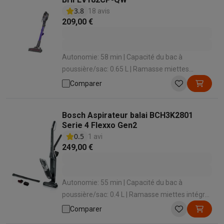
3.8
18 avis
209,00 €
Autonomie: 58 min | Capacité du bac à
poussière/sac: 0.65 L | Ramasse miettes
intégré: Oui | Temps de charge: 300 min |
Comparer
Station de chargement: Oui
Bosch Aspirateur balai BCH3K2801
Serie 4 Flexxo Gen2
0.5
1 avi
249,00 €
Autonomie: 55 min | Capacité du bac à
poussière/sac: 0.4 L | Ramasse miettes intégré:
Oui | Temps de charge: 300 min | Niveau sonore:
Comparer
82 dB