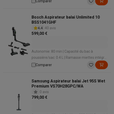
Comparer
Bosch Aspirateur balai Unlimited 10
BSS1041GHF
4.4
40 avis
599,00 €
Autonomie: 80 min | Capacité du bac à
poussière/sac: 0.4 L | Ramasse miettes intégré:
Oui | Temps de charge: 240 min | Station de
Comparer
chargement: Oui
Samsung Aspirateur balai Jet 95S Wet
Premium VS70H28GPC/WA
0 avis
799,00 €