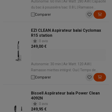
Autonomie: 60 min | Air Watt: 280 AW | Capacité
du bac à poussière/sac: 0.8 L | Ramasse
miettes intégré: Oui | Temps de charge: 198 min
Comparer
EZI CLEAN Aspirateur balai Cyclomax
R15 station
0 avis
249,00 €
Autonomie: 30 min | Air Watt: 120 AW |
Ramasse miettes intégré: Oui | Temps de
charge: 240 min | Station de chargement: Oui
Comparer
Bissell Aspiirateur bala Power Clean
4092N
0 avis
249,95 €