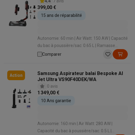
4.4
7 avis
399,00 €
15 ans de réparabilité
Autonomie: 60 min | Air Watt: 150 AW | Capacité
du bac à poussière/sac: 0.65 L | Ramasse
miettes intégré: Oui | Temps de charge: 180 min
Comparer
Samsung Aspirateur balai Bespoke AI
Action
Jet Ultra VS90F40DEK/WA
0 avis
1 349,00 €
10 Ans garantie
Autonomie: 160 min | Air Watt: 280 AW |
Capacité du bac à poussière/sac: 0.5 L |