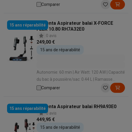
Ramasse miettes intégré: Oui | Temps de
Comparer
charge: 300 min
Rowenta Aspirateur balai X-FORCE
15 ans réparabilité
FLEX 10.80 RH7A32E0
0 avis
249,00 €
15 ans de réparabilité
Autonomie: 60 min | Air Watt: 120 AW | Capacité
du bac à poussière/sac: 0.44 L | Ramasse
miettes intégré: Oui | Temps de charge: 360 min
Comparer
Rowenta Aspirateur balai RH9A93E0
15 ans réparabilité
0 avis
449,95 €
15 ans de réparabilité