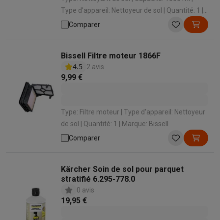
Type d'appareil: Nettoyeur de sol | Quantité: 1 |
Sol: Sols durs
Comparer
Bissell Filtre moteur 1866F
4.5
2 avis
9,99 €
Type: Filtre moteur | Type d'appareil: Nettoyeur
de sol | Quantité: 1 | Marque: Bissell
Comparer
Kärcher Soin de sol pour parquet
stratifié 6.295-778.0
0 avis
19,95 €