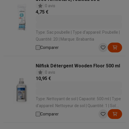
0 avis
4,75 €
Type: Sac poubelle | Type d'appareil: Poubelle |
Quantité: 20 | Marque: Brabantia
Comparer
Nilfisk Détergent Wooden Floor 500 ml
0 avis
10,95 €
Type: Nettoyant de sol | Capacité: 500 ml | Type
d'appareil: Nettoyeur de sol | Quantité: 1 | Sol:
Planchers en bois
Comparer