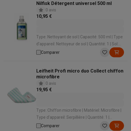
Nilfisk Détergent universel 500 ml
0 avis
10,95 €
Type: Nettoyant de sol | Capacité: 500 ml | Type
d'appareil: Nettoyeur de sol | Quantité: 1 | Sol:
Universel
Comparer
Leifheit Profi micro duo Collect chiffon
microfibre
0 avis
19,95 €
Type: Chiffon microfibre | Matériel: Microfibre |
Type d'appareil: Serpillière | Quantité: 1 |
Marque: Leifheit
Comparer