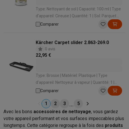
Type: Nettoyant de sol | Capacité: 100 ml | Type
d'appareil: Cireuse | Quantité: 1 | Sol: Parquet
ciré
Comparer
Kärcher Carpet slider 2.863-269.0
0 avis
22,95 €
Type: Brosse | Matériel: Plastique | Type
d'appareil: Nettoyeur à vapeur | Quantité: 1 |
Marque: Kärcher
Comparer
1
2
3
5
Avec les bons
accessoires de nettoyage
, vous gardez
votre appareil performant et vos surfaces impeccables plus
longtemps. Cette catégorie regroupe à la fois des
produits