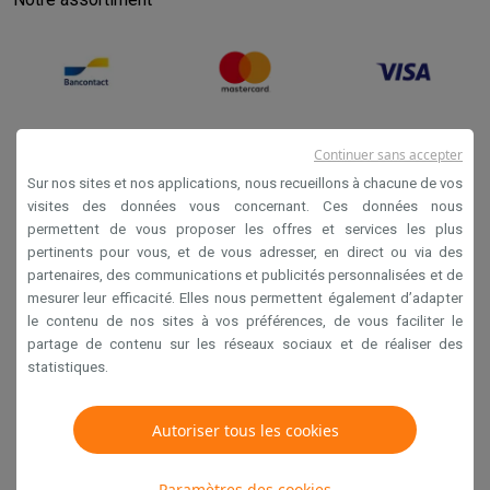
Continuer sans accepter
Sur nos sites et nos applications, nous recueillons à chacune de vos
visites des données vous concernant. Ces données nous
permettent de vous proposer les offres et services les plus
Conditions générales de vente
pertinents pour vous, et de vous adresser, en direct ou via des
partenaires, des communications et publicités personnalisées et de
Privacy
mesurer leur efficacité. Elles nous permettent également d’adapter
Disclaimer
le contenu de nos sites à vos préférences, de vous faciliter le
partage de contenu sur les réseaux sociaux et de réaliser des
Cookies
statistiques.
Krëfel NV - Steenstraat 44 - Industriezone 4 "T Sas",
Autoriser tous les cookies
1851 Humbeek, België
TVA BE 0400.673.544
Paramètres des cookies