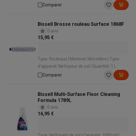
1 | Marque: Kärcher
Comparer
Bissell Brosse rouleau Surface 1868F
0 avis
15,95 €
Type: Rouleaux | Matériel: Microfibre | Type
d'appareil: Nettoyeur de sol | Quantité: 1 |
Marque: Bissell
Comparer
Bissell Multi-Surface Floor Cleaning
Formula 1789L
0 avis
16,95 €
Type: Nettoyant de sol | Capacité: 1000 ml |