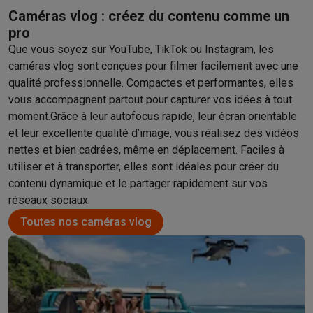
Éco-chèques info
Tous les produits éco
Toutes les promotions
Caméras vlog : créez du contenu comme un
Reconditionné
pro
Smartphones reconditionnés
Tablettes reconditionnés
Ordinate
Que vous soyez sur YouTube, TikTok ou Instagram, les
Ménage
caméras vlog sont conçues pour filmer facilement avec une
Machines à laver avec des éco-chèques
Sèche-linge avec des
qualité professionnelle. Compactes et performantes, elles
Petits appareils de cuisine
vous accompagnent partout pour capturer vos idées à tout
Petits appareils de cuisine avec des éco-chèques
Machines à
moment.Grâce à leur autofocus rapide, leur écran orientable
Grands appareils de cuisine
et leur excellente qualité d’image, vous réalisez des vidéos
Lave-vaisselle avec des éco-chèques
Réfrigerateurs avec de
nettes et bien cadrées, même en déplacement. Faciles à
Climatiseurs
utiliser et à transporter, elles sont idéales pour créer du
Climatiseurs avec des éco-chèques
contenu dynamique et le partager rapidement sur vos
TV & audio
réseaux sociaux.
TV avec des éco-cheques
Enceintes Bluetooth avec des éco-
Toutes nos caméras vlog
Multimédie & téléphonie
Smartphones avec des éco-cheques
Tablettes avec des éco-
En route
Trottinettes électriques avec des éco-chèques
Initiatives écologiques
Impact
Économies d'énergie
Recyclez votre vieux électro