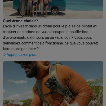
Info & actions
Soldes
Toutes les soldes
Soldes gros électro
Soldes petit élec
Actions
Deals du moment
Promotions
Cashbacks
Soldes
Black F
Quel drône choisir?
Voici pourquoi choisir Krëfel
Livraison offerte
Garantie du meille
Envie d’investir dans un drone pour le plaisir de piloter et
Installation à domicile
Installation gros électro
Installation enca
capturer des prises de vues à couper le souffle lors
Modes de paiement
Gift card
Écochèques
Acheter à crédit
Alma 
d’évènements extérieurs ou en vacances ? Vous vous
Service client
Réparation de votre appareil
Vérifiez votre heure 
demandez comment cela fonctionne, ce que vous pouvez
Gros électro & encastrable
Trouvez votre machine à laver idéal
faire ou ne pas faire ?
Petit électro
Beauté & santé
Ménage
Cuisine
Plus...
Apprenez-en plus
Télévision & Audio
Choisissez votre télévision idéale
Une encei
Sport & Loisirs
Choisir une montre connectée
Choisir une trotti
Outlet
Outlet
Toutes nos offres outlet
Outlet multimedia & téléphonie
O