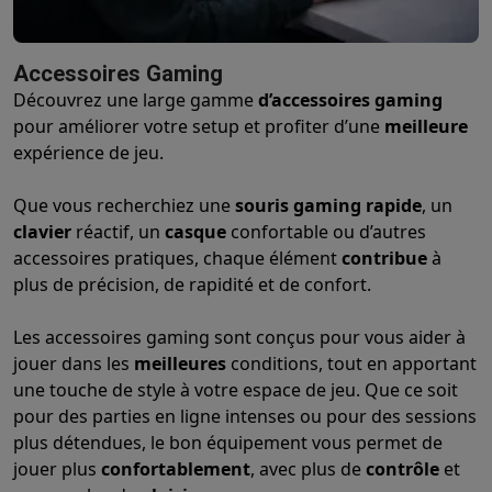
Barbecues
Barbecues électriques
Barbecues au charbon
Barbec
Boissons froides
Machines à jus
Machines à boissons pétillan
Accessoires Gaming
Ustensiles de cuisine
Poêles
Casseroles
Balances de cuisine
M
Découvrez une large gamme
d’accessoires gaming
Desserts
Gaufriers
Sorbetières
Crêpières
Desserts divers
pour améliorer votre setup et profiter d’une
meilleure
Smart garden
Potagers d'intérieur
Plantes aromatiques
Machine
expérience de jeu.
Ménage & airco
Aspirer
Aspirateurs
Aspirateurs robots
Aspirateurs balai
Aspirat
Que vous recherchiez une
souris gaming rapide
, un
Robots d'entretien
Aspirateurs robots
Aspirateurs robots laveur
clavier
réactif, un
casque
confortable ou d’autres
Nettoyer
Nettoyeurs de sols
Nettoyeurs à vapeur
Nettoyeurs ta
accessoires pratiques, chaque élément
contribue
à
Soin du linge
Centrales vapeur
Fers à repasser
Défroisseurs va
plus de précision, de rapidité et de confort.
Couture
Machines à coudre
Accessoires
Climatisation
Climatiseurs mobiles
Aircoolers
Ventilateurs
Acces
Les accessoires gaming sont conçus pour vous aider à
Traitement de l'air
Purificateurs d'air
Humidificateurs
Déshumidif
jouer dans les
meilleures
conditions, tout en apportant
Chauffer
Chauffage électrique
Couvertures chauffantes
une touche de style à votre espace de jeu. Que ce soit
Lavage & séchage
Machines à laver
Sèche-linge
Sets machine à
pour des parties en ligne intenses ou pour des sessions
Animaux
Distributeur de croquettes automatique
Litière automa
plus détendues, le bon équipement vous permet de
Beauté & santé
jouer plus
confortablement
, avec plus de
contrôle
et
Soins des cheveux
Sèche-cheveux
Lisseurs
Fers à boucler
Bros