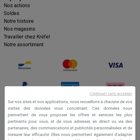
Nos actions
Soldes
Notre histoire
Nos magasins
Travailler chez Krëfel
Notre assortiment
Continuer sans accepter
Sur nos sites et nos applications, nous recueillons à chacune de vos
visites des données vous concernant. Ces données nous
permettent de vous proposer les offres et services les plus
Conditions générales de vente
pertinents pour vous, et de vous adresser, en direct ou via des
Privacy
partenaires, des communications et publicités personnalisées et de
mesurer leur efficacité. Elles nous permettent également d’adapter
Disclaimer