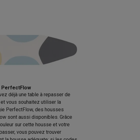
Galaxy Fold8
S26
Coques Galaxy Flip8 & Fold8 (Ultra)
 PerfectFlow
vez déjà une table à repasser de
rdinateurs de bureau
 et vous souhaitez utiliser la
gie PerfectFlow, des housses
ow sont aussi disponibles. Grâce
ouleur sur cette housse et votre
epasser, vous pouvez trouver
t la housse adéquate: si les codes