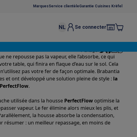
Marques
Service clientèle
Garantie Cuisines Krëfel
NL
Se connecter
osition et socles
Étendoirs à linge
Partager
élateurs
e ne repousse pas la vapeur, elle l’absorbe, ce qui
bles
Caves à vin encastrables
Micro-ondes encastrables
Machines
tre table, qui finira en flaque d’eau sur le sol. Cela
n’utilisez pas votre fer de façon optimale. Brabantia
oêles
Casseroles
rces et ont développé une solution pleine de style :
la
 PerfectFlow
.
uche utilisée dans la housse
PerfectFlow
optimise la
asser vapeur. Le fer élimine alors mieux les plis, et
ce Gusto
Cafetières
Café, capsules & dosettes
Accessoires
Parallèlement, la housse absorbe la condensation,
our résumer : un meilleur repassage, en moins de