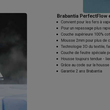
utomatique
Soin des animaux
Traceurs GPS animaux
Brosses soufflantes
Multistylers
Bigoudis chauffants
Brabantia PerfectFlow 
ydropulseurs
Convient pour les fers à vap
ltifonctions
Tondeuses cheveux
Têtes de rasage
Accessoires
Pour un repassage plus rapid
ctriques féminins
Couche supérieure 100% coton
dicure
Accessoires
Mousse 2mm pour plus de c
u & épaules
Pistolets de massage
Technologie 3D du textile, fa
reils de circulation sanguine
Lampes infrarouges
Thermomètres
Couche de feutre spéciale p
ols
Humidificateurs
Housse toujours tendue - lie
Grâce au code sur la housse e
 Samsung
TV TCL
Supports TV
Projecteurs
Garantie 2 ans Brabantia
rs
Media streamers
Lecteurs DVD & Blu-Ray
rs
Écouteurs sans fil
Écouteurs de sport
tées
Enceintes de fête
ifi
dias portables
Accessoires audio