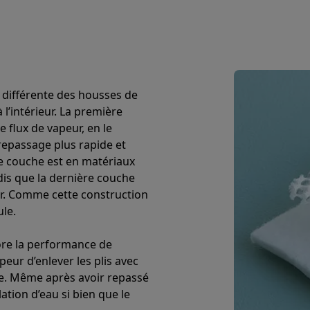
eurs
Blenders
Soupmakers
Hachoirs
Accessoires
et cuiseurs vapeur
Bouilloires
Robots chauffants
Machines à pâte
s à pizza
Accessoires
rbecues au gaz
Accessoires
llantes
Carafes filtrantes
Cartouches filtrantes
Machines à glaçon
ine
Machines sous vide
Ustensiles & gadgets de cuisine
 différente des housses de
 l’intérieur. La première
hines à composter
Accessoires
e flux de vapeur, en le
repassage plus rapide et
irateurs traîneaux
Aspirateurs de table
Aspirateurs chantier
Sacs 
nde couche est en matériaux
aveur
Robots tondeuses
Robots piscine
Robots lave-vitres
dis que la dernière couche
s tapis
Nettoyeurs haute pression
Nettoyeurs de vitres
Serpillièr
ur. Comme cette construction
s vapeur
Centres de repassage
Planches à repasser
Accessoires
ule.
ore la performance de
ccessoires
eur d’enlever les plis avec
idificateurs
Stations météo
elle. Même après avoir repassé
ation d’eau si bien que le
ne à laver et sèche-linge
Lave-linges séchants
Cadres de superp