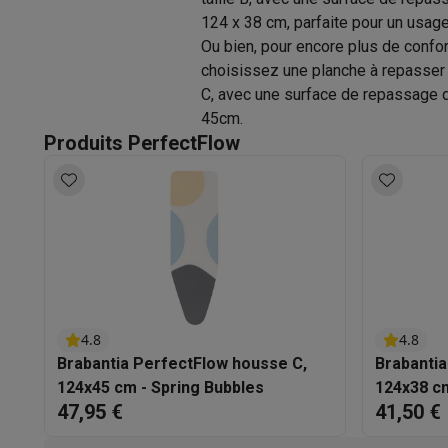
Logiciels
Windows & Microsoft Office
Anti-Virus
Autres log
124 x 38 cm, parfaite pour un usage 
Accessoires IT
Chargeurs & câbles
Housses & sacs
Suppo
Ou bien, pour encore plus de confor
Gaming
choisissez une planche à repasser 
PlayStation
PlayStation 5
Jeux PS5
Jeux PS4
Manettes Pla
C, avec une surface de repassage 
Nintendo
Nintendo Switch 2
Jeux Nintendo Switch
Manettes
45cm.
Xbox
Jeux Xbox
Manettes Xbox
Casques Xbox
Accessoire
Produits PerfectFlow
PC gaming
PC portables gamer
PC gamer
Écrans gaming
So
Setup gaming
Casques gaming
Microphones gaming
Chais
Consoles de jeu
Maison & objets connectés
Montres connectées
Montres connectées
Trackers d’activi
Mobilité
Trottinettes électriques
Dashcams
GPS
Coyote
Acc
Sécurité & protection
Caméras de surveillance
Système d’
Paiement connecté
Terminaux de paiement
Accessoires 
4.8
4.8
Ambiance & confort
Éclairage
Panneaux solaires plug & pla
Brabantia PerfectFlow housse C,
Brabantia
Divertissement
Smart TV
Enceintes connectées
Google TV
124x45 cm - Spring Bubbles
124x38 cm
Cuisine
Réfrigérateurs connectés
Lave-vaisselle connecté
47,95 €
41,50 €
Ménage & santé
Lave-linge connectés
Sèche-linge connec