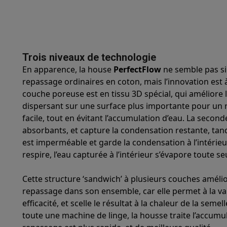
Robots & mixeurs
Robots de cuisine
Robots pâtissiers
Mix
Cuisson & vapeur
Cuiseurs multifonctions
Cuiseurs de riz 
Fun cooking
Gourmet
Fondues
Raclette
TeppanYaki
Appareil
Barbecues
Barbecues électriques
Barbecues au charbon
Ba
Boissons froides
Machines à jus
Machines à boissons péti
Trois niveaux de technologie
Ustensiles de cuisine
Poêles
Casseroles
Balances de cuis
En apparence, la house
PerfectFlow
ne semble pas si
Desserts
Gaufriers
Sorbetières
Crêpières
Desserts divers
repassage ordinaires en coton, mais l’innovation est à
Smart garden
Potagers d'intérieur
Plantes aromatiques
Mac
couche poreuse est en tissu 3D spécial, qui améliore l
Ménage & airco
dispersant sur une surface plus importante pour un 
Aspirer
Aspirateurs
Aspirateurs robots
Aspirateurs balai
Asp
facile, tout en évitant l’accumulation d’eau. La seco
Robots d'entretien
Aspirateurs robots
Aspirateurs robots l
absorbants, et capture la condensation restante, tan
Nettoyer
Nettoyeurs de sols
Nettoyeurs à vapeur
Nettoyeur
est imperméable et garde la condensation à l’intérie
Soin du linge
Centrales vapeur
Fers à repasser
Défroisseur
respire, l’eau capturée à l’intérieur s’évapore toute se
Couture
Machines à coudre
Accessoires
Cette structure ‘sandwich’ à plusieurs couches améli
Climatisation
Climatiseurs mobiles
Aircoolers
Ventilateurs
A
repassage dans son ensemble, car elle permet à la vap
Traitement de l'air
Purificateurs d'air
Humidificateurs
Déshum
efficacité, et scelle le résultat à la chaleur de la sem
Chauffer
Chauffage électrique
Couvertures chauffantes
toute une machine de linge, la housse traite l’accumul
Lavage & séchage
Machines à laver
Sèche-linge
Sets machi