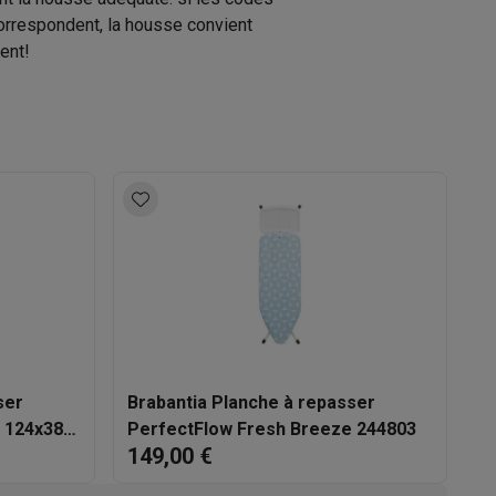
orrespondent, la housse convient
ent!
s Playstation
o Switch
lité virtuelle
SimRacing
Manettes gaming smartphones
Accessoi
rs de fumée
AirTags & traceurs GPS
ser
Brabantia Planche à repasser
 124x38
PerfectFlow Fresh Breeze 244803
sine connectés
149,00 €
sonne connectés
Brosses à dents électriques connectées
Babyp