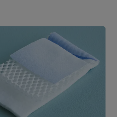
s
Tables de cuisson électriques
Accessoires
s
d'aspirateur
Accessoires
es
Accessoires
osition et socles
Étendoirs à linge