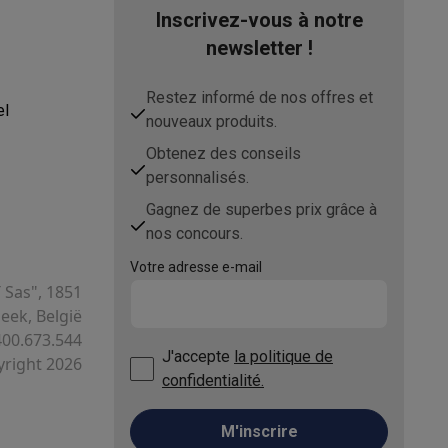
Inscrivez-vous à notre
newsletter !
Restez informé de nos offres et
el
nouveaux produits.
Obtenez des conseils
personnalisés.
Gagnez de superbes prix grâce à
ppareil
Swap ProteKt
nos concours.
Votre adresse e-mail
T Sas", 1851
ek, België
400.673.544
J'accepte
la politique de
right 2026
t accessoires
confidentialité.
M'inscrire