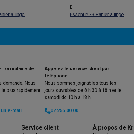
to instantanés
Appareils Canon
Appareils Nikon
Objectifs
E
nier à linge
Essentiel-B Panier à linge
artes SD
Trépieds & supports
Accessoires action cam
M avec touches
Smartphones reconditionnés
iPhone 17
Samsung 
es coques
Protections d'écran
Coques iPhone 17
Coques Galaxy 
té
Bracelets
Chargeurs
les USB C
Câbles lightning
Powerbanks
e formulaire de
Appelez le service client par
il
Supports GSM voiture
Cartes micro SD
Autres accessoires
téléphone
es
re demande. Nous
Nous sommes joignables tous les
 le plus rapidement
jours ouvrables de 8 h 30 à 18 h et le
ook
PC portables Windows
PC Copilot+
Chromebooks
Écrans PC
O
samedi de 10 h à 18 h.
sques PC
Microphones
Stations d'acceuil
Lecteurs CD externes
 Tab
Housses pour tablette
Liseuses
Accessoires
un e-mail
02 255 00 00
& Wi-Fi
Mesh Wi-Fi
Switchs
Câbles de réseau
Service client
À propos de Kr
Cartes SD
CD & DVD