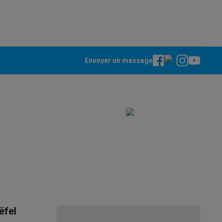
Galaxy Fold8
Envoyer un message
S26
Coques Galaxy Flip8 & Fold8 (Ultra)
rdinateurs de bureau
ëfel