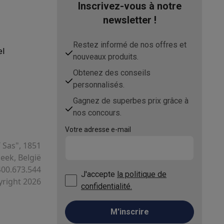
Inscrivez-vous à notre
newsletter !
s Playstation
Restez informé de nos offres et
el
o Switch
nouveaux produits.
Obtenez des conseils
personnalisés.
lité virtuelle
SimRacing
Manettes gaming smartphones
Accessoi
Gagnez de superbes prix grâce à
nos concours.
Votre adresse e-mail
T Sas", 1851
rs de fumée
AirTags & traceurs GPS
ek, België
400.673.544
J'accepte
la politique de
right 2026
confidentialité.
sine connectés
M'inscrire
sonne connectés
Brosses à dents électriques connectées
Babyp