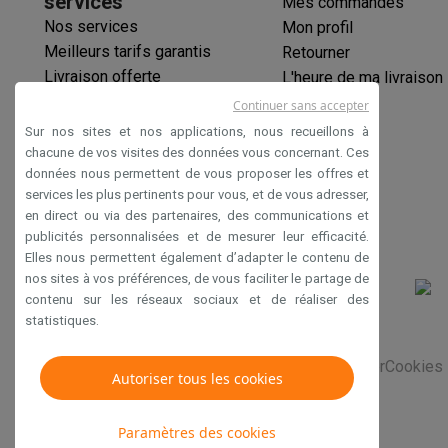
services
Mes commandes
Logiciels
Windows & Microsoft Office
Anti-Virus
Autres log
Nos services
Mon profil
Accessoires IT
Chargeurs & câbles
Housses & sacs
Suppo
Meilleurs tarifs garantis
Retourner
Gaming
Livraison offerte
L'heure de ma livraison
PlayStation
PlayStation 5
Jeux PS5
Jeux PS4
Manettes Pla
Garantie prolongée
Continuer sans accepter
Nintendo
Nintendo Switch 2
Jeux Nintendo Switch
Manettes
Éco-chèques
Xbox
Jeux Xbox
Manettes Xbox
Casques Xbox
Accessoire
Sur nos sites et nos applications, nous recueillons à
Paiement sécurisé
chacune de vos visites des données vous concernant. Ces
PC gaming
PC portables gamer
PC gamer
Écrans gaming
So
données nous permettent de vous proposer les offres et
Déclaration d'accessibilité
Setup gaming
Casques gaming
Microphones gaming
Chais
services les plus pertinents pour vous, et de vous adresser,
Consoles de jeu
en direct ou via des partenaires, des communications et
Maison & objets connectés
publicités personnalisées et de mesurer leur efficacité.
Montres connectées
Montres connectées
Trackers d’activi
Elles nous permettent également d’adapter le contenu de
nos sites à vos préférences, de vous faciliter le partage de
Mobilité
Trottinettes électriques
Dashcams
GPS
Coyote
Acc
contenu sur les réseaux sociaux et de réaliser des
Sécurité & protection
Caméras de surveillance
Système d’
statistiques.
Paiement connecté
Terminaux de paiement
Accessoires 
Ambiance & confort
Éclairage
Panneaux solaires plug & pla
Conditions générales de vente
Privacy
Disclaimer
Cookies
Autoriser tous les cookies
Divertissement
Smart TV
Enceintes connectées
Google TV
Cuisine
Réfrigérateurs connectés
Lave-vaisselle connecté
Paramètres des cookies
Ménage & santé
Lave-linge connectés
Sèche-linge connec