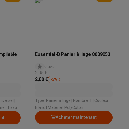
mpilable
Essentiel-B Panier à linge 8009053
Accessoires
0 avis
2,95 €
2,80 €
-
5
%
Type: Panier à linge | Nombre: 1 | Couleur:
eur: Vert | Matériel: Tissu
Blanc | Matériel: PolyCoton
Acheter maintenant
ant