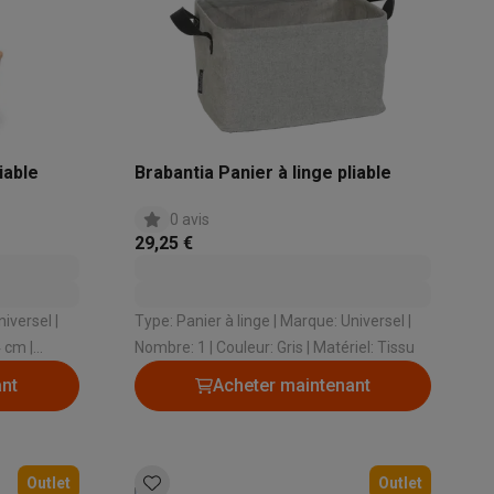
s
Tables de cuisson électriques
Accessoires
s
iable
Brabantia Panier à linge pliable
0 avis
29,25 €
d'aspirateur
Accessoires
es
Accessoires
Type: Panier à linge | Marque: Universel |
Nombre: 1 | Couleur: Gris | Matériel: Tissu
ant
Acheter maintenant
osition et socles
Étendoirs à linge
Outlet
Outlet