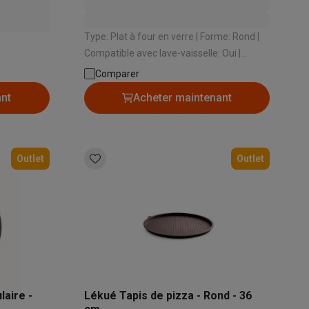
Type: Plat à four en verre | Forme: Rond |
Compatible avec lave-vaisselle: Oui |
Couleur: Transparent | Matériel: Verre
Galaxy Fold8
Comparer
borosilicate
ant
Acheter maintenant
S26
Coques Galaxy Flip8 & Fold8 (Ultra)
Outlet
Outlet
rdinateurs de bureau
laire -
Lékué Tapis de pizza - Rond - 36