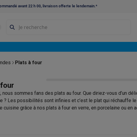
ommandé avant 22 h 00, livraison offerte le lendemain.*
ne à laver et sèche-linge
Lave-linges séchants
Cadres de superp
s
Lave-vaisselle pose-libre
ables
Réfrigérateurs pose-libre
Frigos américains
Caves à vin
Cong
 encastrables
Réfrigérateurs encastrables
Congélateurs encastra
ondes
Plats à four
ues vitrocéramiques
Taques au gaz
Taques avec hotte intégrée
P
 four
triques
Cuisinières au gaz
, nous sommes fans des plats au four. Que diriez-vous d’un délic
à café et expresso
e ? Les possibilités sont infinies et c’est le plat qui réchauffe 
re cuisine grâce à nos plats à four en verre, en porcelaine ou en
nes à expresso
Machines à capsules & dosettes
Nespresso
Dol
ents styles, matériaux et dimensions et préparez des plats au four
cheuses
Machines à jus
Cuits oeufs
Yaourtières
Accessoires
nvivial et surtout délicieux !
ines à croque-monsieur
Accessoires