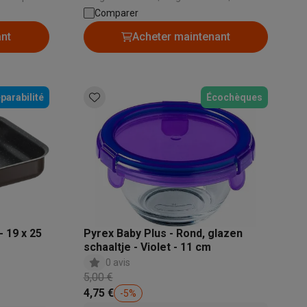
Compatible avec lave-vaisselle: Oui
Comparer
ant
Acheter maintenant
parabilité
Écochèques
Accessoires
- 19 x 25
Pyrex Baby Plus - Rond, glazen
schaaltje - Violet - 11 cm
0 avis
5,00 €
4,75 €
-
5
%