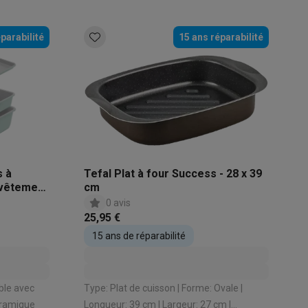
s
Tables de cuisson électriques
Accessoires
parabilité
15 ans réparabilité
s
d'aspirateur
Accessoires
s à
Tefal Plat à four Success - 28 x 39
evêtement
cm
es
Accessoires
0 avis
25,95 €
15 ans de réparabilité
Type: Plat de cuisson | Forme: Ovale |
osition et socles
Étendoirs à linge
Céramique
Longueur: 39 cm | Largeur: 27 cm |