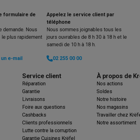
e formulaire de
Appelez le service client par
téléphone
re demande. Nous
Nous sommes joignables tous les
 électro
Soldes multimédia
Soldes TV & audio
 le plus rapidement
jours ouvrables de 8 h 30 à 18 h et le
ack Friday
samedi de 10 h à 18 h.
eilleur prix
Expérience en magasin
Satisfait ou remboursé
 encastrable
Installation TV
un e-mail
02 255 00 00
lma : payez en 2 ou 3 fois
Klarna : payez dans les 30 jours
eure de livraison
Clients professionnels
ProteKt : assurez votre a
Service client
À propos de Kr
idéale
Quelle plaque correspond à votre cuisine ?
Plus...
Réparation
Nos actions
Garantie
Soldes
enceinte pour toutes les situations
Casque ou écouteurs?
Plus...
Livraisons
Notre histoire
rottinette électrique
Choisir un drone
Foire aux questions
Nos magasins
Cashbacks
Travailler chez Krëf
onie
Outlet gros électro
Outlet petit électro
Outlet TV & audio
Outle
Clients professionnels
Notre assortiment
Lutte contre la corruption
Garantie Cuisines Krëfel