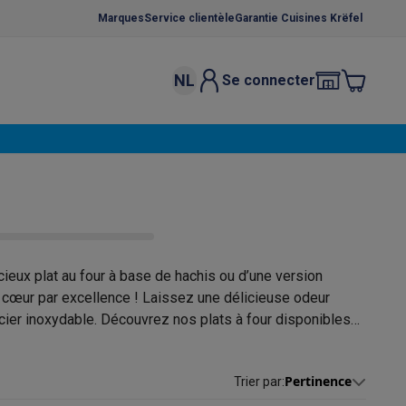
Marques
Service clientèle
Garantie Cuisines Krëfel
NL
Se connecter
osition et socles
Étendoirs à linge
élateurs
bles
Caves à vin encastrables
Micro-ondes encastrables
Machines
oêles
Casseroles
ieux plat au four à base de hachis ou d’une version
le cœur par excellence ! Laissez une délicieuse odeur
 acier inoxydable. Découvrez nos plats à four disponibles
ce Gusto
Cafetières
Café, capsules & dosettes
Accessoires
 qui plairont à tout le monde. Un repas facile et rapide à
Pertinence
Trier par
: