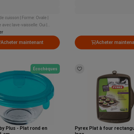
to instantanés
Appareils Canon
Appareils Nikon
Objectifs
artes SD
Trépieds & supports
Accessoires action cam
on | Forme: Ovale |
avec lave-vaisselle: Oui |
M avec touches
Smartphones reconditionnés
iPhone 17
Samsung 
er
Couleur: Noir | Matériel: Aluminium
Acheter maintenant
Acheter mainten
es coques
Protections d'écran
Coques iPhone 17
Coques Galaxy 
té
Bracelets
Chargeurs
les USB C
Câbles lightning
Powerbanks
il
Supports GSM voiture
Cartes micro SD
Autres accessoires
Écochèques
es
ook
PC portables Windows
PC Copilot+
Chromebooks
Écrans PC
O
sques PC
Microphones
Stations d'acceuil
Lecteurs CD externes
 Tab
Housses pour tablette
Liseuses
Accessoires
& Wi-Fi
Mesh Wi-Fi
Switchs
Câbles de réseau
y Plus - Plat rond en
Pyrex Plat à four rectangu
Cartes SD
CD & DVD