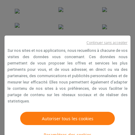
Continuer sans accepter
Sur nos sites et nos applications, nous recueillons à chacune de vos
Conditions générales de vente
visites des données vous concernant. Ces données nous
permettent de vous proposer les offres et services les plus
Privacy
pertinents pour vous, et de vous adresser, en direct ou via des
Disclaimer
partenaires, des communications et publicités personnalisées et de
mesurer leur efficacité. Elles nous permettent également d’adapter
Cookies
le contenu de nos sites à vos préférences, de vous faciliter le
partage de contenu sur les réseaux sociaux et de réaliser des
statistiques.
Krëfel NV - Steenstraat 44 - Industriezone 4 "T Sas",
1851 Humbeek, België
TVA BE 0400.673.544
Autoriser tous les cookies
Copyright 2026
Paramètres des cookies