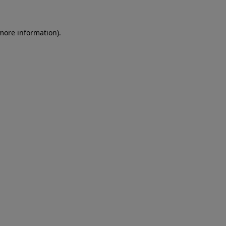
more information)
.