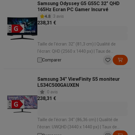
Samsung Odyssey G5 G55C 32" QHD
165Hz Ecran PC Gamer Incurvé
4.8
3 avis
238,31 €
Taille de l'écran: 32" (81,3 cm) | Qualité de
l'écran: QHD (2560 x 1440 px) | Taux de
rafraîchissement: 165 Hz | Temps de réponse: 1
Comparer
ms | Forme d'écran: Incurvé
Samsung 34" ViewFinity S5 moniteur
LS34C500GAUXEN
0 avis
238,31 €
Taille de l'écran: 34" (86,36 cm) | Qualité de
l'écran: UWQHD (3440 x 1440 px) | Taux de
rafraîchissement: 100 Hz | Temps de réponse: 5