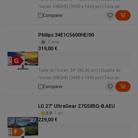
l'écran: UWQHD (3440 x 1440 px) | Taux de
rafraîchissement: 100 Hz | Temps de réponse: 1
Comparer
ms | Forme d'écran: Incurvé
Philips 34E1C5600HE/00
0 avis
319,00 €
Taille de l'écran: 34" (86,36 cm) | Qualité de
l'écran: UWQHD (3440 x 1440 px) | Taux de
rafraîchissement: 100 Hz | Temps de réponse: 1
Comparer
ms | Forme d'écran: Incurvé
LG 27" UltraGear 27GS85Q-B.AEU
3.9
1 avi
229,00 €