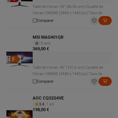
Taille de l'écran: 34" (86,36 cm) | Qualité de
l'écran: UWQHD (3440 x 1440 px) | Taux de
rafraîchissement: 180 Hz | Temps de réponse: 1
Comparer
ms | Forme d'écran: Incurvé , UltraWide
MSI MAG401QR
0 avis
369,00 €
Taille de l'écran: 40" (101,6 cm) | Qualité de
l'écran: UWQHD (3440 x 1440 px) | Taux de
rafraîchissement: 155 Hz | Temps de réponse: 1
Comparer
ms | Forme d'écran: Plat
AOC CQ32G4VE
3.4
1 avi
198,00 €