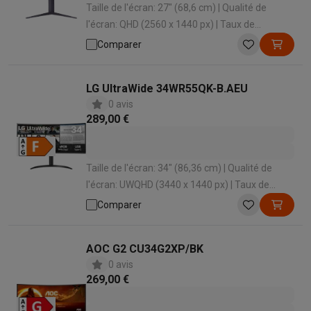
Taille de l'écran: 27" (68,6 cm) | Qualité de
l'écran: QHD (2560 x 1440 px) | Taux de
rafraîchissement: 200 Hz | Temps de réponse: 1
Comparer
ms | Forme d'écran: Plat
LG UltraWide 34WR55QK-B.AEU
0 avis
289,00 €
Taille de l'écran: 34" (86,36 cm) | Qualité de
l'écran: UWQHD (3440 x 1440 px) | Taux de
rafraîchissement: 100 Hz | Temps de réponse: 5
Comparer
ms | Forme d'écran: Incurvé , UltraWide
AOC G2 CU34G2XP/BK
0 avis
269,00 €