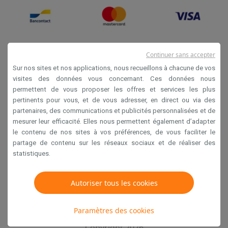
Continuer sans accepter
Sur nos sites et nos applications, nous recueillons à chacune de vos
visites des données vous concernant. Ces données nous
permettent de vous proposer les offres et services les plus
Conditions générales de vente
pertinents pour vous, et de vous adresser, en direct ou via des
partenaires, des communications et publicités personnalisées et de
Privacy
mesurer leur efficacité. Elles nous permettent également d’adapter
Disclaimer
le contenu de nos sites à vos préférences, de vous faciliter le
partage de contenu sur les réseaux sociaux et de réaliser des
Cookies
statistiques.
Krëfel NV - Steenstraat 44 - Industriezone 4 "T Sas",
Autoriser tous les cookies
1851 Humbeek, België
TVA BE 0400.673.544
Paramètres des cookies
Copyright 2026