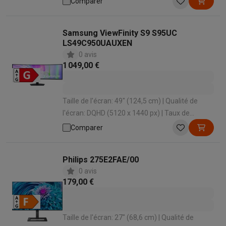
Comparer
ms | Forme d'écran: UltraWide
Samsung ViewFinity S9 S95UC
LS49C950UAUXEN
0 avis
1 049,00 €
Taille de l'écran: 49" (124,5 cm) | Qualité de
l'écran: DQHD (5120 x 1440 px) | Taux de
rafraîchissement: 120 Hz | Temps de réponse: 5
Comparer
ms | Forme d'écran: Incurvé , UltraWide
Philips 275E2FAE/00
0 avis
179,00 €
Taille de l'écran: 27" (68,6 cm) | Qualité de