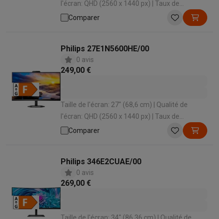
l'écran: QHD (2560 x 1440 px) | Taux de
rafraîchissement: 75 Hz | Temps de réponse: 1
Comparer
ms | Forme d'écran: Plat
Philips 27E1N5600HE/00
0 avis
249,00 €
Taille de l'écran: 27" (68,6 cm) | Qualité de
l'écran: QHD (2560 x 1440 px) | Taux de
rafraîchissement: 75 Hz | Temps de réponse: 1
Comparer
ms | Forme d'écran: Plat
Philips 346E2CUAE/00
0 avis
269,00 €
Taille de l'écran: 34" (86,36 cm) | Qualité de