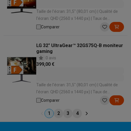
Taille de l'écran: 31,5" (80,01 cm) | Qualité de
l'écran: QHD (2560 x 1440 px) | Taux de
rafraîchissement: 180 Hz | Temps de réponse:
Comparer
0.5 ms | Forme d'écran: Incurvé
LG 32" UltraGear™ 32GS75Q-B moniteur
gaming
0 avis
399,00 €
Taille de l'écran: 31,5" (80,01 cm) | Qualité de
l'écran: QHD (2560 x 1440 px) | Taux de
rafraîchissement: 180 Hz | Temps de réponse: 1
Comparer
ms | Forme d'écran: Plat
1
2
3
4