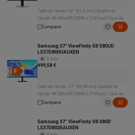
Soldes
Toutes les soldes
Soldes gros électro
Soldes petit élec
Taille de l'écran: 32" (81,3 cm) | Qualité de
Actions
Deals du moment
Promotions
Cashbacks
Soldes
Black F
l'écran: 4K Ultra HD (3840 x 2160 px) | Taux de
Voici pourquoi choisir Krëfel
Livraison offerte
Garantie du meille
rafraîchissement: 240 Hz | Temps de réponse:
Comparer
Installation à domicile
Installation gros électro
Installation enca
0.03 ms | Forme d'écran: Plat
Modes de paiement
Gift card
Écochèques
Acheter à crédit
Alma 
Service client
Réparation de votre appareil
Vérifiez votre heure 
Samsung 37" ViewFinity S8 S80UD
Gros électro & encastrable
Trouvez votre machine à laver idéal
LS37D800UAUXEN
Petit électro
Beauté & santé
Ménage
Cuisine
Plus...
0 avis
499,58 €
Télévision & Audio
Choisissez votre télévision idéale
Une encei
Sport & Loisirs
Choisir une montre connectée
Choisir une trotti
Outlet
Taille de l'écran: 37" (93,98 cm) | Qualité de
Outlet
Toutes nos offres outlet
Outlet multimedia & téléphonie
O
l'écran: 4K Ultra HD (3840 x 2160 px) | Taux de
rafraîchissement: 60 Hz | Temps de réponse: 5
Comparer
ms | Forme d'écran: Plat
Samsung 37" ViewFinity S8 S80D
LS37D802EAUXEN
0 avis