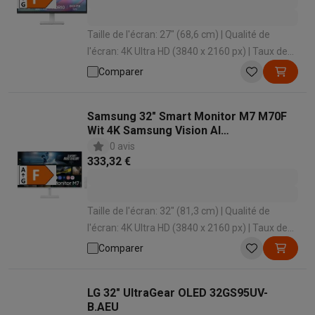
Taille de l'écran: 27" (68,6 cm) | Qualité de
l'écran: 4K Ultra HD (3840 x 2160 px) | Taux de
rafraîchissement: 60 Hz | Temps de réponse: 5
Comparer
ms | Forme d'écran: Plat
Samsung 32" Smart Monitor M7 M70F
Wit 4K Samsung Vision AI
LS32FM703UUXEN
0 avis
333,32 €
Taille de l'écran: 32" (81,3 cm) | Qualité de
l'écran: 4K Ultra HD (3840 x 2160 px) | Taux de
rafraîchissement: 60 Hz | Temps de réponse: 4
Comparer
ms | Forme d'écran: Plat
LG 32" UltraGear OLED 32GS95UV-
B.AEU