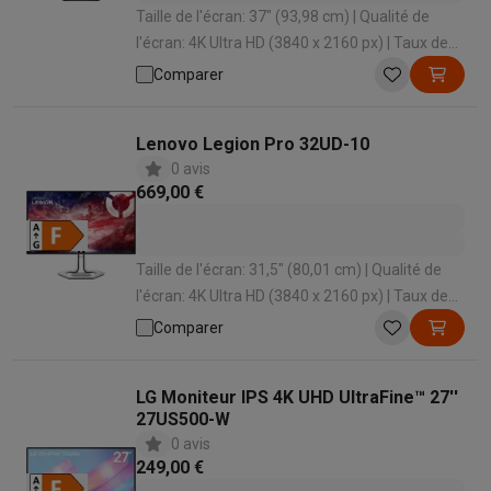
Taille de l'écran: 37" (93,98 cm) | Qualité de
l'écran: 4K Ultra HD (3840 x 2160 px) | Taux de
rafraîchissement: 165 Hz | Temps de réponse: 1
Comparer
ms | Forme d'écran: Incurvé
Lenovo Legion Pro 32UD-10
0 avis
669,00 €
Taille de l'écran: 31,5" (80,01 cm) | Qualité de
l'écran: 4K Ultra HD (3840 x 2160 px) | Taux de
rafraîchissement: 240 Hz | Temps de réponse:
Comparer
0.03 ms | Forme d'écran: Plat
LG Moniteur IPS 4K UHD UltraFine™ 27''
27US500-W
0 avis
249,00 €