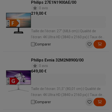
Philips 27E1N1900AE/00
0 avis
219,00 €
Taille de l'écran: 27" (68,6 cm) | Qualité de
l'écran: 4K Ultra HD (3840 x 2160 px) | Taux de
rafraîchissement: 60 Hz | Temps de réponse: 4
Comparer
ms | Forme d'écran: Plat
Philips Evnia 32M2N8900/00
0 avis
649,00 €
Taille de l'écran: 31,5" (80,01 cm) | Qualité de
l'écran: 4K Ultra HD (3840 x 2160 px) | Taux de
rafraîchissement: 240 Hz | Temps de réponse:
Comparer
0.03 ms | Forme d'écran: Plat