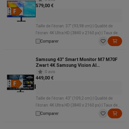
579,00 €
Taille de l'écran: 37" (93,98 cm) | Qualité de
l'écran: 4K Ultra HD (3840 x 2160 px) | Taux de
rafraîchissement: 60 Hz | Temps de réponse: 5
Comparer
ms | Forme d'écran: Plat
Samsung 43" Smart Monitor M7 M70F
Zwart 4K Samsung Vision AI
LS43FM702UUXEN
0 avis
449,00 €
Taille de l'écran: 43" (109,2 cm) | Qualité de
l'écran: 4K Ultra HD (3840 x 2160 px) | Taux de
rafraîchissement: 60 Hz | Temps de réponse: 4
Comparer
ms | Forme d'écran: Plat