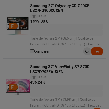
Samsung 27" Odyssey 3D G90XF
LS27FG900XUXEN
0 avis
1 999,00 €
Taille de l'écran: 27" (68,6 cm) | Qualité de
l'écran: 4K Ultra HD (3840 x 2160 px) | Taux de
rafraîchissement: 165 Hz | Temps de réponse: 1
Comparer
ms | Forme d'écran: Plat
Samsung 37" ViewFinity S7 S70D
LS37D702EAUXEN
0 avis
436,24 €
Taille de l'écran: 37" (93,98 cm) | Qualité de
l'écran: 4K Ultra HD (3840 x 2160 px) | Taux de