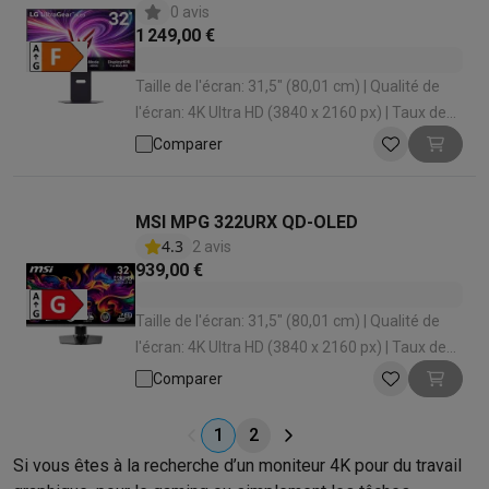
0 avis
1 249,00 €
Taille de l'écran: 31,5" (80,01 cm) | Qualité de
l'écran: 4K Ultra HD (3840 x 2160 px) | Taux de
rafraîchissement: 240 Hz | Temps de réponse:
Comparer
0.03 ms | Forme d'écran: Plat
MSI MPG 322URX QD-OLED
4.3
2 avis
939,00 €
Taille de l'écran: 31,5" (80,01 cm) | Qualité de
l'écran: 4K Ultra HD (3840 x 2160 px) | Taux de
rafraîchissement: 240 Hz | Temps de réponse:
Comparer
0.03 ms | Forme d'écran: Plat
1
2
Si vous êtes à la recherche d’un moniteur 4K pour du travail