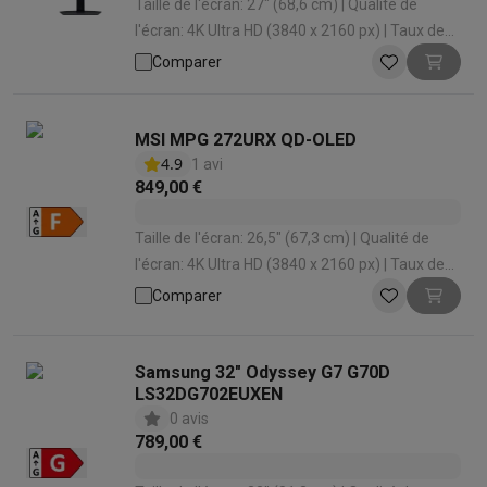
Taille de l'écran: 27" (68,6 cm) | Qualité de
l'écran: 4K Ultra HD (3840 x 2160 px) | Taux de
rafraîchissement: 360 Hz | Temps de réponse: 1
Comparer
ms | Forme d'écran: Plat
MSI MPG 272URX QD-OLED
4.9
1 avi
849,00 €
Taille de l'écran: 26,5" (67,3 cm) | Qualité de
l'écran: 4K Ultra HD (3840 x 2160 px) | Taux de
rafraîchissement: 240 Hz | Temps de réponse:
Comparer
0.03 ms | Forme d'écran: Plat
Samsung 32" Odyssey G7 G70D
LS32DG702EUXEN
0 avis
789,00 €