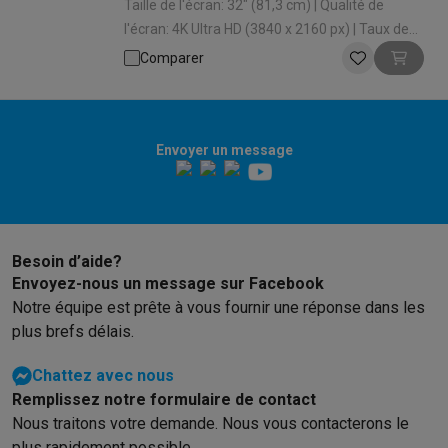
Taille de l'écran: 32" (81,3 cm) | Qualité de
l'écran: 4K Ultra HD (3840 x 2160 px) | Taux de
rafraîchissement: 144 Hz | Temps de réponse: 1
Comparer
ms | Forme d'écran: Plat
Envoyer un message
Besoin d’aide?
Envoyez-nous un message sur Facebook
Notre équipe est prête à vous fournir une réponse dans les
plus brefs délais.
Chattez avec nous
Remplissez notre formulaire de contact
Nous traitons votre demande. Nous vous contacterons le
plus rapidement possible.