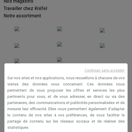
Nos magasins
Travailler chez Krëfel
Notre assortiment
Continuer sans accepter
Conditions générales de vente
Sur nos sites et nos applications, nous recueillons à chacune de vos
Privacy
visites des données vous concernant. Ces données nous
permettent de vous proposer les offres et services les plus
Disclaimer
pertinents pour vous, et de vous adresser, en direct ou via des
Cookies
partenaires, des communications et publicités personnalisées et de
mesurer leur efficacité. Elles nous permettent également d’adapter
le contenu de nos sites à vos préférences, de vous faciliter le
Krëfel NV - Steenstraat 44 - Industriezone 4 "T Sas",
partage de contenu sur les réseaux sociaux et de réaliser des
1851 Humbeek, België
statistiques.