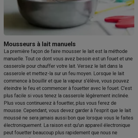
Barbecues
Barbecues électriques
Barbecues au charbon
Barbec
Boissons froides
Machines à jus
Machines à boissons pétillan
Ustensiles de cuisine
Poêles
Casseroles
Balances de cuisine
M
Desserts
Gaufriers
Sorbetières
Crêpières
Desserts divers
Smart garden
Potagers d'intérieur
Plantes aromatiques
Machine
Mousseurs à lait manuels
Ménage & airco
La première façon de faire mousser le lait est la méthode
Aspirer
Aspirateurs
Aspirateurs robots
Aspirateurs balai
Aspirat
manuelle. Tout ce dont vous avez besoin est un fouet et une
Robots d'entretien
Aspirateurs robots
Aspirateurs robots laveur
casserole pour chauffer votre lait. Versez le lait dans la
Nettoyer
Nettoyeurs de sols
Nettoyeurs à vapeur
Nettoyeurs ta
casserole et mettez-la sur un feu moyen. Lorsque le lait
Soin du linge
Centrales vapeur
Fers à repasser
Défroisseurs va
commence à bouillir et que la vapeur s'élève, vous pouvez
Couture
Machines à coudre
Accessoires
éteindre le feu et commencer à fouetter avec le fouet. C'est
Climatisation
Climatiseurs mobiles
Aircoolers
Ventilateurs
Acces
plus facile si vous tenez la casserole légèrement inclinée.
Traitement de l'air
Purificateurs d'air
Humidificateurs
Déshumidif
Plus vous continuerez à fouetter, plus vous ferez de
Chauffer
Chauffage électrique
Couvertures chauffantes
mousse. Cependant, vous devez garder à l'esprit que le lait
Lavage & séchage
Machines à laver
Sèche-linge
Sets machine à
moussé ne sera jamais aussi bon que lorsque vous le faites
Animaux
Distributeur de croquettes automatique
Litière automa
électroniquement. La raison est qu'un appareil électronique
Beauté & santé
peut fouetter beaucoup plus rapidement que nous ne
Soins des cheveux
Sèche-cheveux
Lisseurs
Fers à boucler
Bros