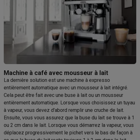
Gaming
PlayStation
PlayStation 5
Jeux PS5
Jeux PS4
Manettes PlaySta
Nintendo
Nintendo Switch 2
Jeux Nintendo Switch
Manettes Nin
Xbox
Jeux Xbox
Manettes Xbox
Casques Xbox
Accessoires Xb
PC gaming
PC portables gamer
PC gamer
Écrans gaming
Souris
Setup gaming
Casques gaming
Microphones gaming
Chaises g
Consoles de jeu
Maison & objets connectés
Montres connectées
Montres connectées
Trackers d’activité
Br
Mobilité
Trottinettes électriques
Dashcams
GPS
Coyote
Accessoi
Machine à café avec mousseur à lait
Sécurité & protection
Caméras de surveillance
Système d’alar
La dernière solution est une machine à expresso
Paiement connecté
Terminaux de paiement
Accessoires SumU
entièrement automatique avec un mousseur à lait intégré.
Ambiance & confort
Éclairage
Panneaux solaires plug & play
Ass
Cela peut être fait avec une buse à lait ou un mousseur
Divertissement
Smart TV
Enceintes connectées
Google TV Stre
entièrement automatique. Lorsque vous choisissez un tuyau
Cuisine
Réfrigérateurs connectés
Lave-vaisselle connectés
Mac
à vapeur, vous devez d'abord remplir une cruche de lait.
Ensuite, vous vous assurez que la buse du lait se trouve à 1
Ménage & santé
Lave-linge connectés
Sèche-linge connectés
T
ou 2 cm dans le lait. Lorsque vous démarrez la vapeur, vous
Produits éco
déplacez progressivement le pichet vers le bas de façon à
Éco-chèques