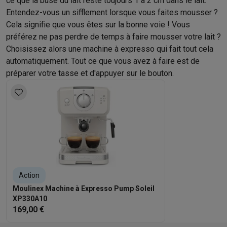
ce que la buse du lait reste toujours 1 à 2 cm dans le lait.
Éco-chèques info
Tous les produits éco
Toutes les promotions
Entendez-vous un sifflement lorsque vous faites mousser ?
Reconditionné
Cela signifie que vous êtes sur la bonne voie ! Vous
Smartphones reconditionnés
Tablettes reconditionnés
Ordinate
préférez ne pas perdre de temps à faire mousser votre lait ?
Ménage
Choisissez alors une machine à expresso qui fait tout cela
Machines à laver avec des éco-chèques
Sèche-linge avec des
automatiquement. Tout ce que vous avez à faire est de
Petits appareils de cuisine
préparer votre tasse et d'appuyer sur le bouton.
Petits appareils de cuisine avec des éco-chèques
Machines à
Grands appareils de cuisine
Lave-vaisselle avec des éco-chèques
Réfrigerateurs avec de
Climatiseurs
Climatiseurs avec des éco-chèques
TV & audio
TV avec des éco-cheques
Enceintes Bluetooth avec des éco-
Multimédie & téléphonie
Smartphones avec des éco-cheques
Tablettes avec des éco-
Action
En route
Moulinex Machine à Expresso Pump Soleil
XP330A10
Trottinettes électriques avec des éco-chèques
169,00 €
Initiatives écologiques
Impact
Économies d'énergie
Recyclez votre vieux électro