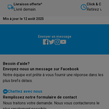
Livraison offerte*
Click & Collec
Info & actions
Livré demain.
Retirez votre
Soldes
Toutes les soldes
Soldes gros électro
Soldes petit élec
Actions
Deals du moment
Promotions
Cashbacks
Soldes
Black F
Mis à jour le 12 août 2025
Voici pourquoi choisir Krëfel
Livraison offerte
Garantie du meille
Installation à domicile
Installation gros électro
Installation enca
Modes de paiement
Gift card
Écochèques
Acheter à crédit
Alma 
Envoyer un message
Service client
Réparation de votre appareil
Vérifiez votre heure 
Gros électro & encastrable
Trouvez votre machine à laver idéal
Petit électro
Beauté & santé
Ménage
Cuisine
Plus...
Télévision & Audio
Choisissez votre télévision idéale
Une encei
Besoin d’aide?
Sport & Loisirs
Choisir une montre connectée
Choisir une trotti
Envoyez-nous un message sur Facebook
Outlet
Notre équipe est prête à vous fournir une réponse dans les
Outlet
Toutes nos offres outlet
Outlet multimedia & téléphonie
O
plus brefs délais.
Chattez avec nous
Remplissez notre formulaire de contact
Nous traitons votre demande. Nous vous contacterons le
plus rapidement possible.