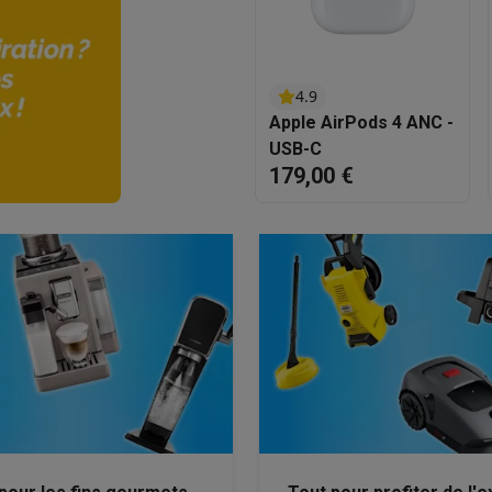
eurs
Blenders
Soupmakers
Hachoirs
Accessoires
et cuiseurs vapeur
Bouilloires
Robots chauffants
Machines à pâte
s à pizza
Accessoires
rbecues au gaz
Accessoires
4.9
llantes
Carafes filtrantes
Cartouches filtrantes
Machines à glaçon
Apple AirPods 4 ANC -
ine
Machines sous vide
Ustensiles & gadgets de cuisine
USB-C
179,00 €
hines à composter
Accessoires
irateurs traîneaux
Aspirateurs de table
Aspirateurs chantier
Sacs 
aveur
Robots tondeuses
Robots piscine
Robots lave-vitres
s tapis
Nettoyeurs haute pression
Nettoyeurs de vitres
Serpillièr
s vapeur
Centres de repassage
Planches à repasser
Accessoires
ccessoires
idificateurs
Stations météo
ne à laver et sèche-linge
Lave-linges séchants
Cadres de superp