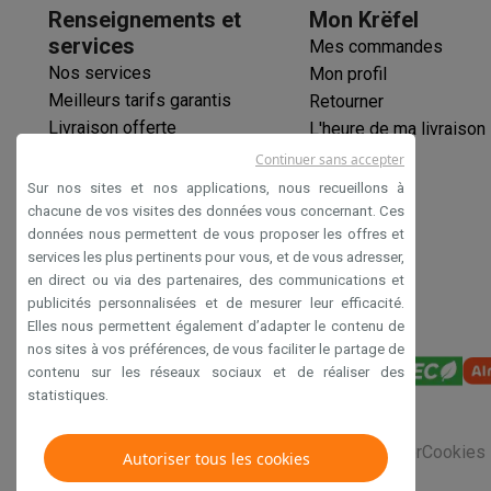
Logiciels
Windows & Microsoft Office
Anti-Virus
Autres log
Renseignements et
Mon Krëfel
Accessoires IT
Chargeurs & câbles
Housses & sacs
Suppo
services
Mes commandes
Gaming
Nos services
Mon profil
PlayStation
PlayStation 5
Jeux PS5
Jeux PS4
Manettes Pla
Meilleurs tarifs garantis
Retourner
Nintendo
Nintendo Switch 2
Jeux Nintendo Switch
Manettes
Livraison offerte
L'heure de ma livraison
Xbox
Jeux Xbox
Manettes Xbox
Casques Xbox
Accessoire
Garantie prolongée
Continuer sans accepter
PC gaming
PC portables gamer
PC gamer
Écrans gaming
So
Éco-chèques
Sur nos sites et nos applications, nous recueillons à
Setup gaming
Casques gaming
Microphones gaming
Chais
Paiement sécurisé
chacune de vos visites des données vous concernant. Ces
Maison & objets connectés
données nous permettent de vous proposer les offres et
Déclaration d'accessibilité
Montres connectées
Montres connectées
Trackers d’activi
services les plus pertinents pour vous, et de vous adresser,
en direct ou via des partenaires, des communications et
Mobilité
Trottinettes électriques
Dashcams
GPS
Coyote
Acc
publicités personnalisées et de mesurer leur efficacité.
Sécurité & protection
Caméras de surveillance
Système d’
Elles nous permettent également d’adapter le contenu de
Paiement connecté
Terminaux de paiement
Accessoires 
nos sites à vos préférences, de vous faciliter le partage de
Ambiance & confort
Éclairage
Panneaux solaires plug & pla
contenu sur les réseaux sociaux et de réaliser des
Divertissement
Smart TV
Enceintes connectées
Google TV
statistiques.
Cuisine
Réfrigérateurs connectés
Lave-vaisselle connecté
Ménage & santé
Lave-linge connectés
Sèche-linge connec
Conditions générales de vente
Privacy
Disclaimer
Cookies
Autoriser tous les cookies
Produits éco