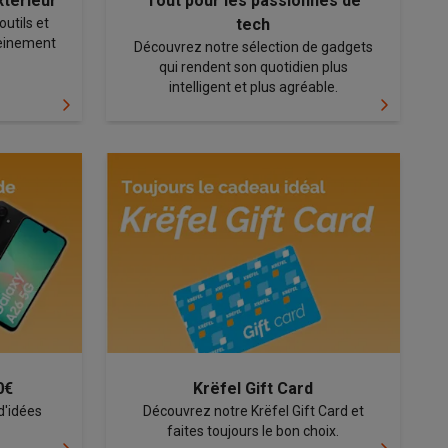
xtérieur
Tout pour les passionnés de
utils et
tech
leinement
Découvrez notre sélection de gadgets
qui rendent son quotidien plus
intelligent et plus agréable.
Accessoires
0€
Krëfel Gift Card
d'idées
Découvrez notre Krëfel Gift Card et
faites toujours le bon choix.