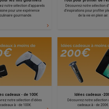
pour les fins gourmets
Tout pour profiter de l'e
utomatique
Soin des animaux
Traceurs GPS animaux
z notre sélection d’appareils
Découvrez notre sélection d’o
isine pour une expérience
d’inspirations pour profiter p
Brosses soufflantes
Multistylers
Bigoudis chauffants
culinaire gourmande.
de la vie en plein air.
ydropulseurs
ltifonctions
Tondeuses cheveux
Têtes de rasage
Accessoires
ctriques féminins
dicure
Accessoires
u & épaules
Pistolets de massage
reils de circulation sanguine
Lampes infrarouges
Thermomètres
ols
Humidificateurs
 Samsung
TV TCL
Supports TV
Projecteurs
rs
Media streamers
Lecteurs DVD & Blu-Ray
rs
Écouteurs sans fil
Écouteurs de sport
tées
Enceintes de fête
ifi
es cadeaux - de 100€
Idées cadeaux -20
rez notre sélection d'idées
Découvrez notre sélection 
dias portables
Accessoires audio
cadeaux à - de 100€.
cadeaux à - de 200€.