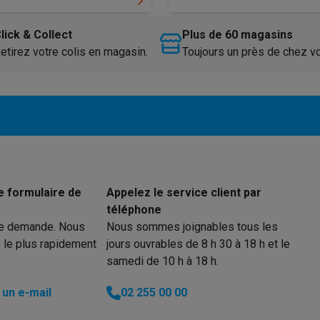
to instantanés
Appareils Canon
Appareils Nikon
Objectifs
lick & Collect
Plus de 60 magasins
artes SD
Trépieds & supports
Accessoires action cam
etirez votre colis en magasin.
Toujours un près de chez v
M avec touches
Smartphones reconditionnés
iPhone 17
Samsung 
es coques
Protections d'écran
Coques iPhone 17
Coques Galaxy 
té
Bracelets
Chargeurs
les USB C
Câbles lightning
Powerbanks
il
Supports GSM voiture
Cartes micro SD
Autres accessoires
es
e formulaire de
Appelez le service client par
téléphone
ook
PC portables Windows
PC Copilot+
Chromebooks
Écrans PC
O
re demande. Nous
Nous sommes joignables tous les
sques PC
Microphones
Stations d'acceuil
Lecteurs CD externes
 le plus rapidement
jours ouvrables de 8 h 30 à 18 h et le
 Tab
Housses pour tablette
Liseuses
Accessoires
samedi de 10 h à 18 h.
& Wi-Fi
Mesh Wi-Fi
Switchs
Câbles de réseau
un e-mail
02 255 00 00
Cartes SD
CD & DVD