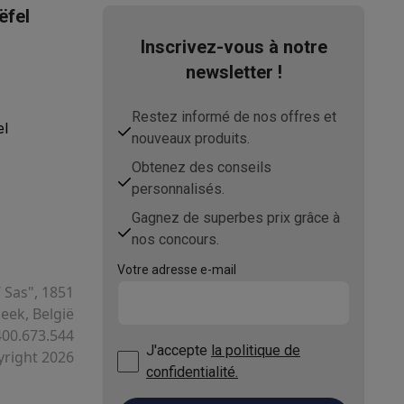
ëfel
Inscrivez-vous à notre
newsletter !
s Playstation
o Switch
Restez informé de nos offres et
el
nouveaux produits.
lité virtuelle
SimRacing
Manettes gaming smartphones
Accessoi
Obtenez des conseils
personnalisés.
Gagnez de superbes prix grâce à
nos concours.
rs de fumée
AirTags & traceurs GPS
Votre adresse e-mail
T Sas", 1851
ek, België
400.673.544
sine connectés
J'accepte
la politique de
right 2026
sonne connectés
Brosses à dents électriques connectées
Babyp
confidentialité.