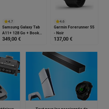
s
Tables de cuisson électriques
Accessoires
4.7
4.6
s
Samsung Galaxy Tab
Garmin Forerunner 55
M
A11+ 128 Go + Book
- Noir
349,00 €
137,00 €
1
Cover + JBL Tune
770NC - Noir
d'aspirateur
Accessoires
es
Accessoires
osition et socles
Étendoirs à linge