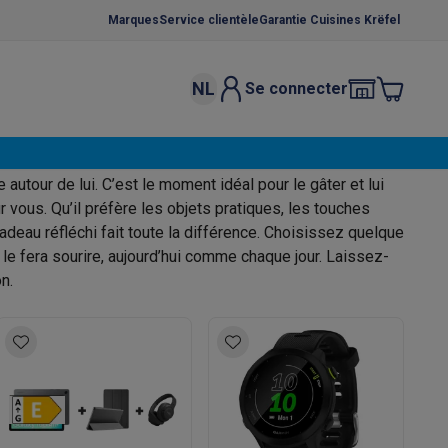
Marques
Service clientèle
Garantie Cuisines Krëfel
NL
Se connecter
osition et socles
Étendoirs à linge
Fête des Pères
élateurs
 autour de lui. C’est le moment idéal pour le gâter et lui
bles
Caves à vin encastrables
Micro-ondes encastrables
Machines
 vous. Qu’il préfère les objets pratiques, les touches
cadeau réfléchi fait toute la différence. Choisissez quelque
oêles
Casseroles
 le fera sourire, aujourd’hui comme chaque jour. Laissez-
n.
ce Gusto
Cafetières
Café, capsules & dosettes
Accessoires