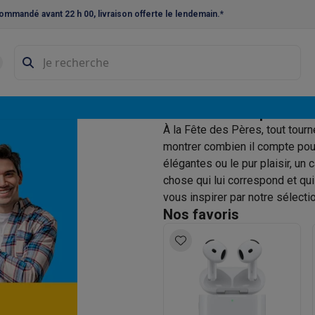
ommandé avant 22 h 00, livraison offerte le lendemain.*
ne à laver et sèche-linge
Lave-linges séchants
Cadres de superp
s
Lave-vaisselle pose-libre
Idées cadeaux pour la 
le avec un
ables
Réfrigérateurs pose-libre
Frigos américains
Caves à vin
Cong
adeau idéal
À la Fête des Pères, tout tourne
 encastrables
Réfrigérateurs encastrables
Congélateurs encastra
sez-vous
montrer combien il compte pour
élégantes ou le pur plaisir, un 
ues vitrocéramiques
Taques au gaz
Taques avec hotte intégrée
P
chose qui lui correspond et qui
vous inspirer par notre sélectio
triques
Cuisinières au gaz
Nos favoris
à café et expresso
nes à expresso
Machines à capsules & dosettes
Nespresso
Dol
cheuses
Machines à jus
Cuits oeufs
Yaourtières
Accessoires
ines à croque-monsieur
Accessoires