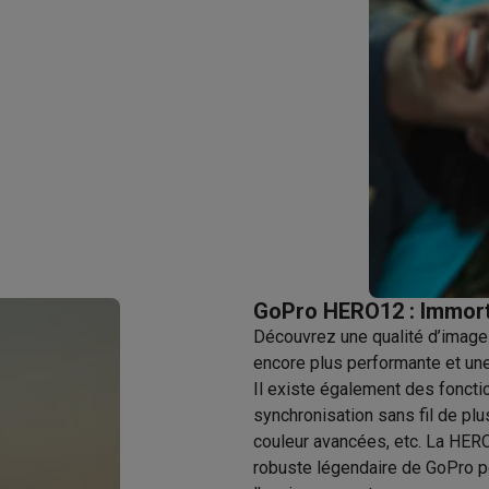
utomatique
Soin des animaux
Traceurs GPS animaux
Brosses soufflantes
Multistylers
Bigoudis chauffants
ydropulseurs
ltifonctions
Tondeuses cheveux
Têtes de rasage
Accessoires
ctriques féminins
dicure
Accessoires
u & épaules
Pistolets de massage
reils de circulation sanguine
Lampes infrarouges
Thermomètres
ols
Humidificateurs
 Samsung
TV TCL
Supports TV
Projecteurs
GoPro HERO12 : Immorta
rs
Media streamers
Lecteurs DVD & Blu-Ray
Découvrez une qualité d’image
rs
Écouteurs sans fil
Écouteurs de sport
encore plus performante et une
tées
Enceintes de fête
Il existe également des fonct
ifi
synchronisation sans fil de p
couleur avancées, etc. La HERO
robuste légendaire de GoPro po
dias portables
Accessoires audio