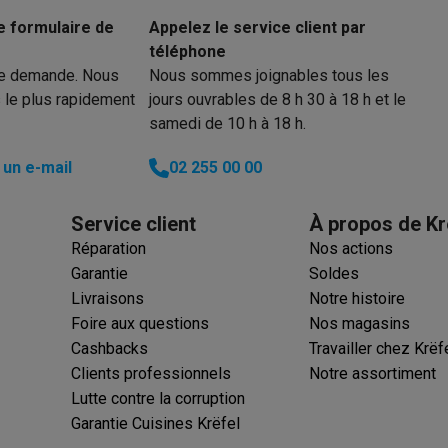
e formulaire de
Appelez le service client par
téléphone
ions éco
re demande. Nous
Nous sommes joignables tous les
 le plus rapidement
jours ouvrables de 8 h 30 à 18 h et le
nateurs portables reconditionnés
Rachat
samedi de 10 h à 18 h.
c des éco-chèques
Aspirateurs avec des éco-chèques
Fers à rep
un e-mail
02 255 00 00
es à café avec des éco-cheques
Machines à soda avec des éco
Service client
À propos de Kr
Réparation
Nos actions
c des éco-chèques
Congélateurs avec des éco-chèques
Fours av
Garantie
Soldes
Livraisons
Notre histoire
Foire aux questions
Nos magasins
Cashbacks
Travailler chez Krëf
éco-cheques
Casques avec des éco-cheques
Écouteurs avec de
Clients professionnels
Notre assortiment
Lutte contre la corruption
éco-cheques
PC portables avec des éco-cheques
Écrans PC ave
Garantie Cuisines Krëfel