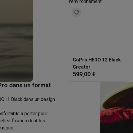
l'environnement.
to instantanés
Appareils Canon
Appareils Nikon
Objectifs
artes SD
Trépieds & supports
Accessoires action cam
M avec touches
Smartphones reconditionnés
iPhone 17
Samsung 
es coques
Protections d'écran
Coques iPhone 17
Coques Galaxy 
té
Bracelets
Chargeurs
GoPro HERO 12 Black
les USB C
Câbles lightning
Powerbanks
Creator
il
Supports GSM voiture
Cartes micro SD
Autres accessoires
599,00 €
es
Pro dans un format
ook
PC portables Windows
PC Copilot+
Chromebooks
Écrans PC
O
sques PC
Microphones
Stations d'acceuil
Lecteurs CD externes
RO11 Black dans un design
 Tab
Housses pour tablette
Liseuses
Accessoires
nfortable à porter pour
& Wi-Fi
Mesh Wi-Fi
Switchs
Câbles de réseau
lles fixation doubles
casque.
Cartes SD
CD & DVD