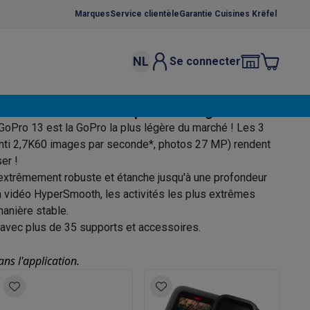
Marques
Service clientèle
Garantie Cuisines Krëfel
NL
Se connecter
osition et socles
Étendoirs à linge
ution ultime de la capture d'image
élateurs
GoPro 13 est la GoPro la plus légère du marché ! Les 3
bles
Caves à vin encastrables
Micro-ondes encastrables
Machines
nti 2,7K60 images par seconde*, photos 27 MP) rendent
er !
oêles
Casseroles
extrêmement robuste et étanche jusqu'à une profondeur
on vidéo HyperSmooth, les activités les plus extrêmes
anière stable.
avec plus de 35 supports et accessoires.
ce Gusto
Cafetières
Café, capsules & dosettes
Accessoires
s l'application.