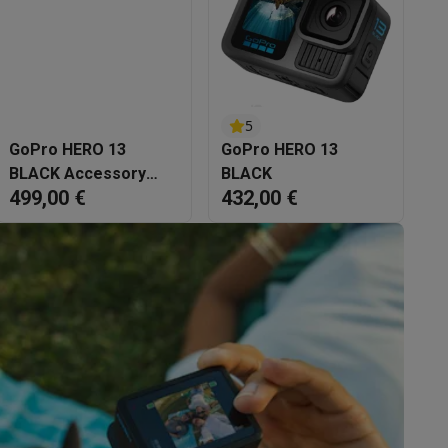
s
Tables de cuisson électriques
Accessoires
s
5
GoPro HERO 13
GoPro HERO 13
BLACK Accessory
BLACK
499,00 €
432,00 €
bundle
d'aspirateur
Accessoires
es
Accessoires
osition et socles
Étendoirs à linge