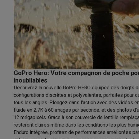
Robots & mixeurs
Robots de cuisine
Robots pâtissiers
Mix
Cuisson & vapeur
Cuiseurs multifonctions
Cuiseurs de riz 
Fun cooking
Gourmet
Fondues
Raclette
TeppanYaki
Appareil
Barbecues
Barbecues électriques
Barbecues au charbon
Ba
Boissons froides
Machines à jus
Machines à boissons péti
Ustensiles de cuisine
Poêles
Casseroles
Balances de cuis
Desserts
Gaufriers
Sorbetières
Crêpières
Desserts divers
Smart garden
Potagers d'intérieur
Plantes aromatiques
Mac
Ménage & airco
Aspirer
Aspirateurs
Aspirateurs robots
Aspirateurs balai
Asp
GoPro Hero: Votre compagnon de poche pou
Robots d'entretien
Aspirateurs robots
Aspirateurs robots l
inoubliables
Nettoyer
Nettoyeurs de sols
Nettoyeurs à vapeur
Nettoyeur
Découvrez la nouvelle GoPro HERO équipée des doigts d
Soin du linge
Centrales vapeur
Fers à repasser
Défroisseur
configurations discrètes et polyvalentes, parfaites pour 
Couture
Machines à coudre
Accessoires
tous les angles. Plongez dans l'action avec des vidéos en
Climatisation
Climatiseurs mobiles
Aircoolers
Ventilateurs
A
fluide en 2,7K à 60 images par seconde, et des photos d'
Traitement de l'air
Purificateurs d'air
Humidificateurs
Déshum
12 mégapixels. Grâce à son couvercle de lentille remplaç
Chauffer
Chauffage électrique
Couvertures chauffantes
resteront claires même dans les conditions les plus humid
Enduro intégrée, profitez de performances améliorées par
Lavage & séchage
Machines à laver
Sèche-linge
Sets machi