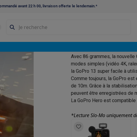
ommandé avant 22 h 00, livraison offerte le lendemain.*
ne à laver et sèche-linge
Lave-linges séchants
Cadres de superp
e au
s
Lave-vaisselle pose-libre
GoPro HERO13 : La révol
ables
Réfrigérateurs pose-libre
Frigos américains
Caves à vin
Cong
Avec 86 grammes, la nouvelle 
votre sport
 encastrables
Réfrigérateurs encastrables
Congélateurs encastra
modes simples (vidéo 4K, rale
rtaliser
la GoPro 13 super facile à utilis
ues vitrocéramiques
Taques au gaz
Taques avec hotte intégrée
P
Comme toujours, la GoPro est 
de 10m. Grâce à la stabilisati
triques
Cuisinières au gaz
peuvent être enregistrées de m
à café et expresso
La GoPro Hero est compatible 
nes à expresso
Machines à capsules & dosettes
Nespresso
Dol
*Lecture Slo-Mo uniquement dan
cheuses
Machines à jus
Cuits oeufs
Yaourtières
Accessoires
ines à croque-monsieur
Accessoires