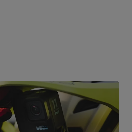
Galaxy Fold8
S26
Coques Galaxy Flip8 & Fold8 (Ultra)
rdinateurs de bureau