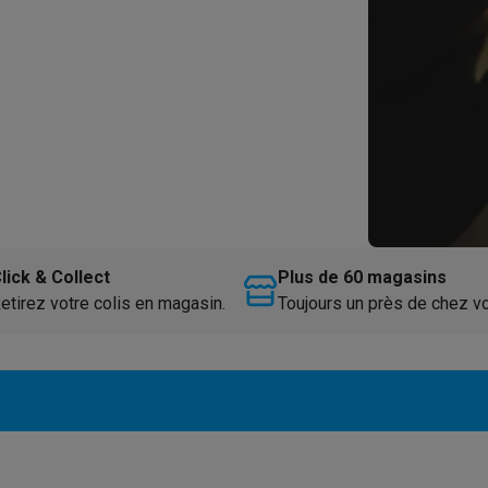
iciels
rts
Tapis de souris
Autres accessoires
yStation
Casques PlayStation
Casques VR Playstation
Accessoire
 Nintendo Switch
Casques Nintendo Switch
Accessoires Nintend
s Xbox
uris gaming
Claviers gaming
Manettes gaming PC
es gaming
Bureaux gamer
TV gaming
Écrans gaming
Casques de réa
lick & Collect
Plus de 60 magasins
té
Bracelets
Chargeurs
etirez votre colis en magasin.
Toujours un près de chez v
essoires trottinettes
Accessoires GPS
alarme
Détecteur de mouvements
Sonnettes connectées
Détecteu
SumUp
y
Assistant vocal
Stations météo
 Streamer
Apple TV
Piles & chargeurs
Prises & adaptateurs
s
Machines expresso connectées
Fours connectés
Robots de cui
tés
Traitement de l'air connectés
Aspirateurs connectés
Pèse-per