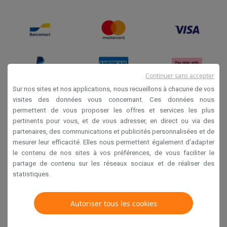
Continuer sans accepter
Sur nos sites et nos applications, nous recueillons à chacune de vos
visites des données vous concernant. Ces données nous
permettent de vous proposer les offres et services les plus
Conditions générales de vente
pertinents pour vous, et de vous adresser, en direct ou via des
Privacy
partenaires, des communications et publicités personnalisées et de
mesurer leur efficacité. Elles nous permettent également d’adapter
Disclaimer
le contenu de nos sites à vos préférences, de vous faciliter le
Cookies
partage de contenu sur les réseaux sociaux et de réaliser des
statistiques.
Krëfel NV - Steenstraat 44 - Industriezone 4 "T Sas",
1851 Humbeek, België
Autoriser tous les cookies
TVA BE 0400.673.544