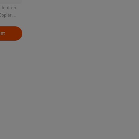
 tout-en-
Galaxy Fold8
ant
S26
Coques Galaxy Flip8 & Fold8 (Ultra)
rdinateurs de bureau