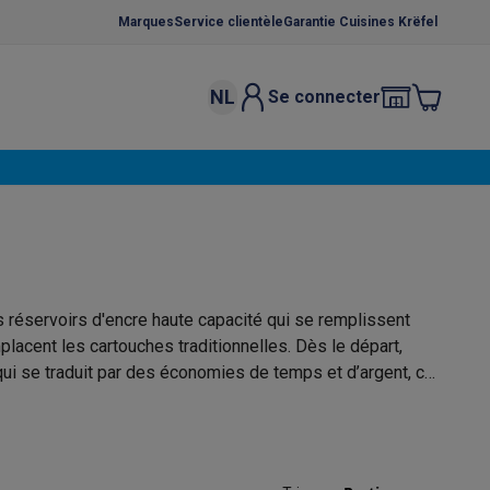
Marques
Service clientèle
Garantie Cuisines Krëfel
NL
Se connecter
osition et socles
Étendoirs à linge
élateurs
bles
Caves à vin encastrables
Micro-ondes encastrables
Machines
oêles
Casseroles
s réservoirs d'encre haute capacité qui se remplissent
placent les cartouches traditionnelles. Dès le départ,
qui se traduit par des économies de temps et d’argent, car
rger en encre, cette imprimante est également très fiable et
ce Gusto
Cafetières
Café, capsules & dosettes
Accessoires