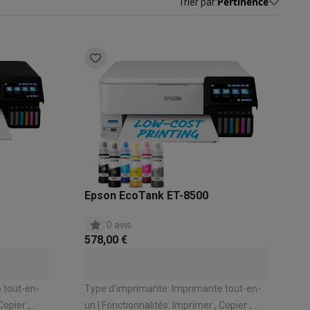
Pertinence
Trier par
:
s
Tables de cuisson électriques
Accessoires
s
d'aspirateur
Accessoires
es
Accessoires
Epson EcoTank ET-8500
0 avis
578,00 €
 tout-en-
Type d'imprimante: Imprimante tout-en-
osition et socles
Étendoirs à linge
un | Fonctionnalités: Imprimer , Copier ,