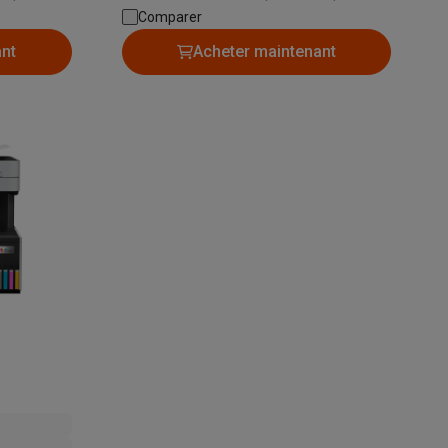
Scanner | Imprimante couleur: Impression
Comparer
couleur | Wi-Fi: Wifi | Lieu d'utilisation:
ant
Acheter maintenant
Bureau
Accessoires