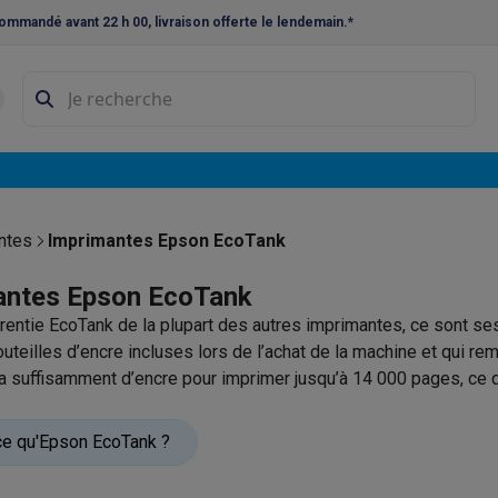
ommandé avant 22 h 00, livraison offerte le lendemain.*
ne à laver et sèche-linge
Lave-linges séchants
Cadres de superp
s
Lave-vaisselle pose-libre
ables
Réfrigérateurs pose-libre
Frigos américains
Caves à vin
Cong
 encastrables
Réfrigérateurs encastrables
Congélateurs encastra
ntes
Imprimantes Epson EcoTank
ues vitrocéramiques
Taques au gaz
Taques avec hotte intégrée
P
antes Epson EcoTank
érentie EcoTank de la plupart des autres imprimantes, ce sont se
triques
Cuisinières au gaz
uteilles d’encre incluses lors de l’achat de la machine et qui rem
à café et expresso
ur a suffisamment d’encre pour imprimer jusqu’à 14 000 pages, ce 
 de cartouches à remplacer. Simple à configurer et facile à recha
nes à expresso
Machines à capsules & dosettes
Nespresso
Dol
primer des milliers de pages d’excellente qualité.
ce qu'Epson EcoTank ?
cheuses
Machines à jus
Cuits oeufs
Yaourtières
Accessoires
ines à croque-monsieur
Accessoires