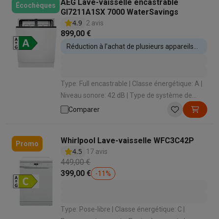
AEG Lave-vaisselle encastrable
Écochèques
GI7211A1SX 7000 WaterSavings
4.9
2 avis
899,00 €
Réduction à l'achat de plusieurs appareils
encastrables
Type: Full encastrable | Classe énergétique: A |
Niveau sonore: 42 dB | Type de système de
séchage: Airdry Technology | Ouverture
Comparer
automatique: Oui
Whirlpool Lave-vaisselle WFC3C42P
Promo
4.5
17 avis
449,00 €
399,00 €
-
11
%
Type: Pose-libre | Classe énergétique: C |