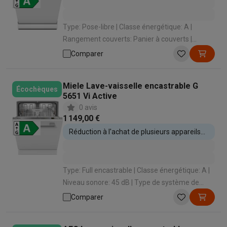
Type: Pose-libre | Classe énergétique: A |
Rangement couverts: Panier à couverts |
Niveau sonore: 43 dB | Classe de niveau sonore:
Comparer
B
Miele Lave-vaisselle encastrable G
Écochèques
5651 Vi Active
0 avis
1 149,00 €
Réduction à l'achat de plusieurs appareils
encastrables
Type: Full encastrable | Classe énergétique: A |
Niveau sonore: 45 dB | Type de système de
séchage: Airdry Technology | Ouverture
Comparer
automatique: Oui