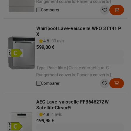
Rangement couverts: Panier à couverts |
Niveau sonore: 49 dB | Classe de niveau sonore:
Comparer
C
Whirlpool Lave-vaisselle WFO 3T141 P
X
4.8
33 avis
599,00 €
Type: Pose-libre | Classe énergétique: C |
Rangement couverts: Panier à couverts |
Niveau sonore: 41 dB | Classe de niveau sonore:
Comparer
B
AEG Lave-vaisselle FFB64627ZW
SatelliteClean®
4.8
4 avis
499,95 €