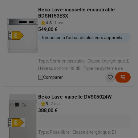
Beko Lave-vaisselle encastrable
BDSN153E3X
4.8
1 avi
549,00 €
Réduction à l'achat de plusieurs appareils
encastrables
Type: Semi-encastrable | Classe énergétique: E
| Niveau sonore: 48 dB | Type de système de
séchage: Condensation Statique / Chaleur
Comparer
propre | Ouverture automatique: Non
Beko Lave-vaiselle DVS05024W
5
2 avis
388,00 €
Type: Pose-libre | Classe énergétique: E |