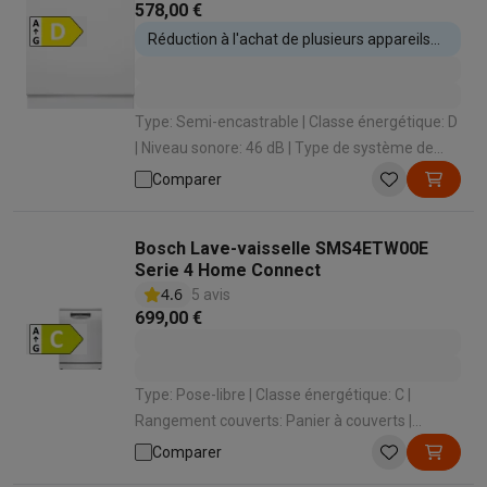
578,00 €
Réduction à l'achat de plusieurs appareils
encastrables
Type: Semi-encastrable | Classe énergétique: D
| Niveau sonore: 46 dB | Type de système de
séchage: Condensation Statique / Chaleur
Comparer
propre | Ouverture automatique: Non
Bosch Lave-vaisselle SMS4ETW00E
Serie 4 Home Connect
4.6
5 avis
699,00 €
Type: Pose-libre | Classe énergétique: C |
Rangement couverts: Panier à couverts |
Niveau sonore: 44 dB | Classe de niveau sonore:
Comparer
B