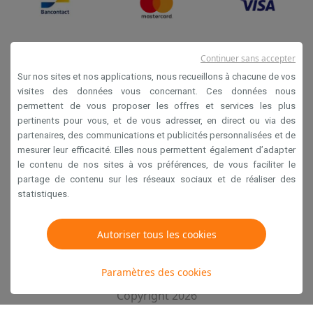
Continuer sans accepter
Sur nos sites et nos applications, nous recueillons à chacune de vos
visites des données vous concernant. Ces données nous
permettent de vous proposer les offres et services les plus
Conditions générales de vente
pertinents pour vous, et de vous adresser, en direct ou via des
partenaires, des communications et publicités personnalisées et de
Privacy
mesurer leur efficacité. Elles nous permettent également d’adapter
Disclaimer
le contenu de nos sites à vos préférences, de vous faciliter le
partage de contenu sur les réseaux sociaux et de réaliser des
Cookies
statistiques.
Krëfel NV - Steenstraat 44 - Industriezone 4 "T Sas",
Autoriser tous les cookies
1851 Humbeek, België
TVA BE 0400.673.544
Paramètres des cookies
Copyright 2026