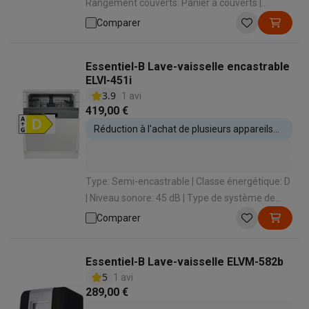
Rangement couverts: Panier à couverts |
Niveau sonore: 42 dB | Classe de niveau sonore:
Comparer
B
Essentiel-B Lave-vaisselle encastrable
ELVI-451i
3.9
1 avi
419,00 €
Réduction à l'achat de plusieurs appareils
encastrables
Type: Semi-encastrable | Classe énergétique: D
| Niveau sonore: 45 dB | Type de système de
séchage: Condensation Statique / Chaleur
Comparer
propre | Ouverture automatique: Non
Essentiel-B Lave-vaisselle ELVM-582b
5
1 avi
289,00 €