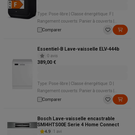
Type: Pose-libre | Classe énergétique: F |
Rangement couverts: Panier à couverts |
Niveau sonore: 58 dB | Classe de niveau sonore:
Comparer
D
Essentiel-B Lave-vaisselle ELV-444b
0 avis
389,00 €
Type: Pose-libre | Classe énergétique: D |
Rangement couverts: Panier à couverts |
Niveau sonore: 44 dB | Classe de niveau sonore:
Comparer
B
Bosch Lave-vaisselle encastrable
SMI4HTS00E Serie 4 Home Connect
4.9
1 avi