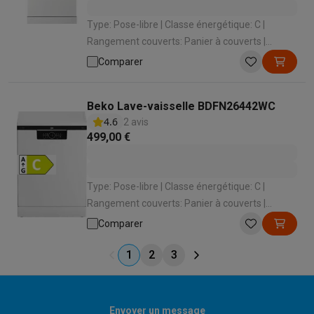
Type: Pose-libre | Classe énergétique: C |
Rangement couverts: Panier à couverts |
Niveau sonore: 44 dB | Classe de niveau sonore:
Comparer
B
Beko Lave-vaisselle BDFN26442WC
4.6
2 avis
499,00 €
Type: Pose-libre | Classe énergétique: C |
Rangement couverts: Panier à couverts |
Niveau sonore: 42 dB | Classe de niveau sonore:
Comparer
B
1
2
3
Envoyer un message