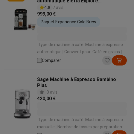
automatique Eletta Explore
ECAM450.65.G EX:4
4.8
7 avis
999,00 €
Paquet Experience Cold Brew
Type de machine à café: Machine à expresso
automatique | Convient pour: Café en grains |
Convient pour faire mousser le lait: Oui | Mode
Comparer
de préparation des spécialités lactées:
Automatique en appuyant sur un bouton |
Sage Machine à Expresso Bambino
Panneau de commande: Écran tactile
Plus
0 avis
420,00 €
Type de machine à café: Machine à expresso
manuelle | Nombre de tasses par préparation: 2