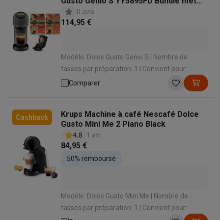
Gusto Genio S YY5895FD Bundle met
NEO Adapter
0 avis
114,95 €
Modèle: Dolce Gusto Genio S | Nombre de
tasses par préparation: 1 | Convient pour:
Capsules Dolce Gusto , Pods Dolce Gusto Neo |
Comparer
Intensité du café réglable: Non | Volume de café
réglable: Oui
Krups Machine à café Nescafé Dolce
Cashback
Gusto Mini Me 2 Piano Black
4.8
1 avi
84,95 €
50% remboursé
Modèle: Dolce Gusto Mini Me | Nombre de
tasses par préparation: 1 | Convient pour:
Capsules Dolce Gusto | Volume de café