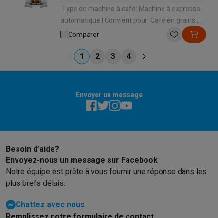
Type de machine à café: Machine à expresso
automatique | Convient pour: Café en grains ,
Café moulu | Convient pour faire mousser le
Comparer
lait: Oui | Mode de préparation des spécialités
lactées: Automatique en appuyant sur un
1
2
3
4
bouton | Panneau de commande: Boutons
Envoyer un message
Besoin d’aide?
Envoyez-nous un message sur Facebook
Notre équipe est prête à vous fournir une réponse dans les
plus brefs délais.
Chattez avec nous
Remplissez notre formulaire de contact