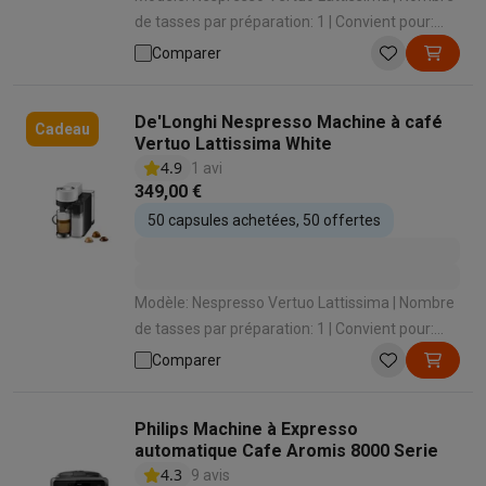
de tasses par préparation: 1 | Convient pour:
Capsules Nespresso Vertuo | Convient pour
Comparer
faire mousser le lait: Oui | Mode de préparation
des spécialités lactées: Automatique en
De'Longhi Nespresso Machine à café
appuyant sur un bouton
Cadeau
Vertuo Lattissima White
4.9
1 avi
349,00 €
50 capsules achetées, 50 offertes
Modèle: Nespresso Vertuo Lattissima | Nombre
de tasses par préparation: 1 | Convient pour:
Capsules Nespresso Vertuo | Convient pour
Comparer
faire mousser le lait: Oui | Mode de préparation
des spécialités lactées: Automatique en
Philips Machine à Expresso
appuyant sur un bouton
automatique Cafe Aromis 8000 Serie
4.3
9 avis