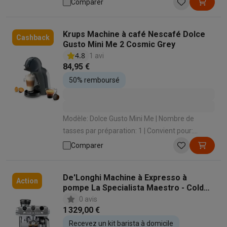
Comparer
réglable: Oui | Panneau de commande: Boutons
Krups Machine à café Nescafé Dolce
Cashback
Gusto Mini Me 2 Cosmic Grey
4.8
1 avi
84,95 €
50% remboursé
Modèle: Dolce Gusto Mini Me | Nombre de
tasses par préparation: 1 | Convient pour:
Capsules Dolce Gusto | Volume de café
Comparer
réglable: Oui | Panneau de commande: Boutons
De'Longhi Machine à Expresso à
Action
pompe La Specialista Maestro - Cold
Brew EC9885.M
0 avis
1 329,00 €
Recevez un kit barista à domicile