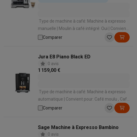
Type de machine à café: Machine à expresso
manuelle | Moulin à café intégré: Oui | Convient
pour: Café en grains | Mode de préparation des
Comparer
spécialités lactées: Manuel avec buse à vapeur |
Capacité réservoir d’eau: 2.5 L
Jura E8 Piano Black ED
0 avis
1 159,00 €
Type de machine à café: Machine à expresso
automatique | Convient pour: Café moulu , Café
en grains | Convient pour faire mousser le lait:
Comparer
Oui | Mode de préparation des spécialités
lactées: Automatique en appuyant sur un
Sage Machine à Expresso Bambino
bouton | Panneau de commande: Boutons
0 avis