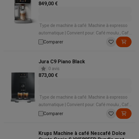
849,00 €
Type de machine à café: Machine à expresso
automatique | Convient pour: Café moulu , Café
en grains | Convient pour faire mousser le lait:
Comparer
Oui | Mode de préparation des spécialités
lactées: Automatique en appuyant sur un
Jura C9 Piano Black
bouton | Panneau de commande: Écran tactile
0 avis
873,00 €
Type de machine à café: Machine à expresso
automatique | Convient pour: Café moulu , Café
en grains | Convient pour faire mousser le lait:
Comparer
Oui | Mode de préparation des spécialités
lactées: Automatique en appuyant sur un
Krups Machine à café Nescafé Dolce
bouton | Panneau de commande: Boutons