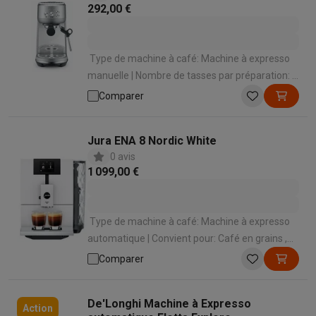
292,00 €
Type de machine à café: Machine à expresso
manuelle | Nombre de tasses par préparation: 2
| Convient pour: Café moulu | Mode de
Comparer
préparation des spécialités lactées: Manuel
avec buse à vapeur | Capacité réservoir d’eau:
Jura ENA 8 Nordic White
1.38 L
0 avis
1 099,00 €
Type de machine à café: Machine à expresso
automatique | Convient pour: Café en grains ,
Café moulu | Convient pour faire mousser le
Comparer
lait: Oui | Mode de préparation des spécialités
lactées: Automatique en appuyant sur un
De'Longhi Machine à Expresso
bouton | Panneau de commande: Écran tactile
Action