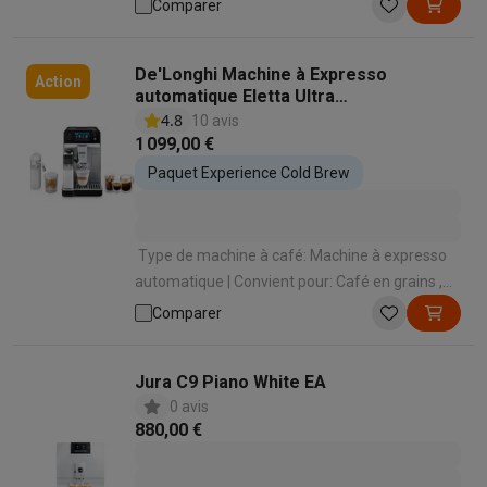
| Convient pour: Café moulu , Café en grains |
Comparer
Mode de préparation des spécialités lactées:
Manuel avec buse à vapeur | Capacité réservoir
De'Longhi Machine à Expresso
d’eau: 1.9 L
Action
automatique Eletta Ultra
ECAM470.85.MB
4.8
10 avis
1 099,00 €
Paquet Experience Cold Brew
Type de machine à café: Machine à expresso
automatique | Convient pour: Café en grains ,
Café moulu | Convient pour faire mousser le
Comparer
lait: Oui | Mode de préparation des spécialités
lactées: Automatique en appuyant sur un
Jura C9 Piano White EA
bouton | Panneau de commande: Écran tactile
0 avis
880,00 €