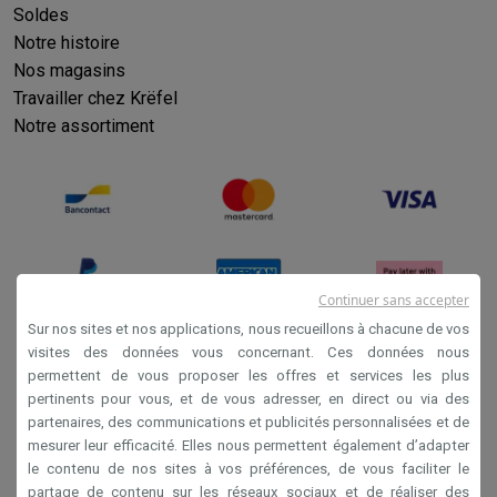
Soldes
Notre histoire
Nos magasins
Travailler chez Krëfel
Notre assortiment
Continuer sans accepter
Sur nos sites et nos applications, nous recueillons à chacune de vos
visites des données vous concernant. Ces données nous
permettent de vous proposer les offres et services les plus
Conditions générales de vente
pertinents pour vous, et de vous adresser, en direct ou via des
Privacy
partenaires, des communications et publicités personnalisées et de
mesurer leur efficacité. Elles nous permettent également d’adapter
Disclaimer
le contenu de nos sites à vos préférences, de vous faciliter le
Cookies
partage de contenu sur les réseaux sociaux et de réaliser des