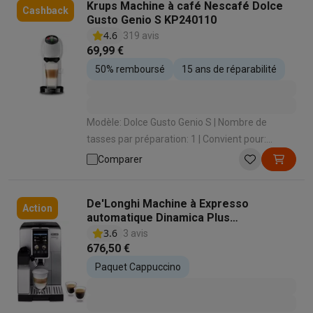
Krups Machine à café Nescafé Dolce
Cashback
Gusto Genio S KP240110
4.6
319 avis
69,99 €
50% remboursé
15 ans de réparabilité
Modèle: Dolce Gusto Genio S | Nombre de
tasses par préparation: 1 | Convient pour:
Capsules Dolce Gusto | Intensité du café
Comparer
réglable: Non | Volume de café réglable: Oui
De'Longhi Machine à Expresso
Action
automatique Dinamica Plus
ECAM380.85.SB
3.6
3 avis
676,50 €
Paquet Cappuccino