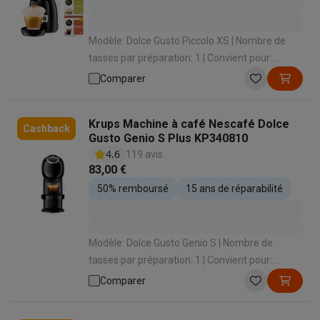
Modèle: Dolce Gusto Piccolo XS | Nombre de
tasses par préparation: 1 | Convient pour:
Capsules Dolce Gusto | Intensité du café
Comparer
réglable: Non | Convient pour faire mousser le
lait: Oui
Krups Machine à café Nescafé Dolce
Cashback
Gusto Genio S Plus KP340810
4.6
119 avis
83,00 €
50% remboursé
15 ans de réparabilité
Modèle: Dolce Gusto Genio S | Nombre de
tasses par préparation: 1 | Convient pour:
Capsules Dolce Gusto | Intensité du café
Comparer
réglable: Oui | Volume de café réglable: Oui