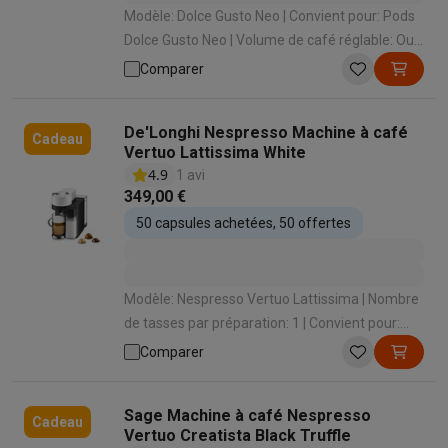
Modèle: Dolce Gusto Neo | Convient pour: Pods
Dolce Gusto Neo | Volume de café réglable: Oui |
Panneau de commande: Écran tactile |
Comparer
Capacité réservoir d’eau: 1.3 L
De'Longhi Nespresso Machine à café
Cadeau
Vertuo Lattissima White
4.9
1 avi
349,00 €
50 capsules achetées, 50 offertes
Modèle: Nespresso Vertuo Lattissima | Nombre
de tasses par préparation: 1 | Convient pour:
Capsules Nespresso Vertuo | Convient pour
Comparer
faire mousser le lait: Oui | Mode de préparation
des spécialités lactées: Automatique en
Sage Machine à café Nespresso
appuyant sur un bouton
Cadeau
Vertuo Creatista Black Truffle