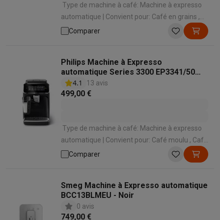
Type de machine à café: Machine à expresso
automatique | Convient pour: Café en grains ,
Café moulu | Convient pour faire mousser le
Comparer
lait: Oui | Mode de préparation des spécialités
lactées: Automatique en appuyant sur un
Philips Machine à Expresso
bouton | Panneau de commande: Écran tactile
automatique Series 3300 EP3341/50
LatteGo
4.1
13 avis
499,00 €
Type de machine à café: Machine à expresso
automatique | Convient pour: Café moulu , Café
en grains | Convient pour faire mousser le lait:
Comparer
Oui | Mode de préparation des spécialités
lactées: Automatique en appuyant sur un
Smeg Machine à Expresso automatique
bouton | Panneau de commande: Écran tactile
BCC13BLMEU - Noir
0 avis
749,00 €