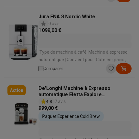
de préparation des spécialités lactées:
Automatique en appuyant sur un bouton |
Jura ENA 8 Nordic White
Panneau de commande: Écran tactile
0 avis
1 099,00 €
Type de machine à café: Machine à expresso
automatique | Convient pour: Café en grains ,
Café moulu | Convient pour faire mousser le
Comparer
lait: Oui | Mode de préparation des spécialités
lactées: Automatique en appuyant sur un
De'Longhi Machine à Expresso
bouton | Panneau de commande: Écran tactile
Action
automatique Eletta Explore
ECAM450.65.G EX:4
4.8
7 avis
999,00 €
Paquet Experience Cold Brew