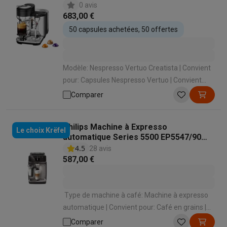
0 avis
683,00 €
50 capsules achetées, 50 offertes
Modèle: Nespresso Vertuo Creatista | Convient
pour: Capsules Nespresso Vertuo | Convient
pour faire mousser le lait: Oui | Mode de
Comparer
préparation des spécialités lactées:
Automatique en appuyant sur un bouton |
Philips Machine à Expresso
Récupérateur de capsules usagées: Oui
Le choix Krëfel
automatique Series 5500 EP5547/90
LatteGo
4.5
28 avis
587,00 €
Type de machine à café: Machine à expresso
automatique | Convient pour: Café en grains |
Convient pour faire mousser le lait: Oui | Mode
Comparer