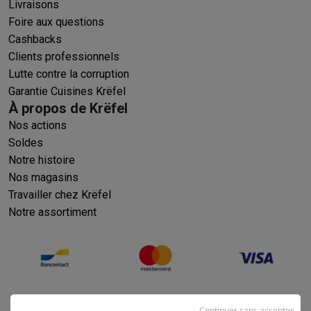
Livraisons
Foire aux questions
Cashbacks
Clients professionnels
Lutte contre la corruption
Garantie Cuisines Krëfel
À propos de Krëfel
Nos actions
Soldes
Notre histoire
Nos magasins
Travailler chez Krëfel
Notre assortiment
Continuer sans accepter