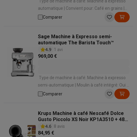
Type de machine à café: Machine à expresso
automatique | Convient pour: Café en grains |
Convient pour faire mousser le lait: Oui | Mode
Comparer
de préparation des spécialités lactées:
Automatique en appuyant sur un bouton |
Sage Machine à Expresso semi-
Panneau de commande: Écran tactile
automatique The Barista Touch™
4.9
1 avi
969,00 €
Type de machine à café: Machine à expresso
semi-automatique | Moulin à café intégré: Oui |
Nombre de tasses par préparation: 2 | Convient
Comparer
pour: Café moulu , Café en grains | Mode de
préparation des spécialités lactées: Buse à
Krups Machine à café Nescafé Dolce
vapeur automatique
Gusto Piccolo XS Noir KP1A3510 + 48
capsules
4.6
8 avis
84,95 €