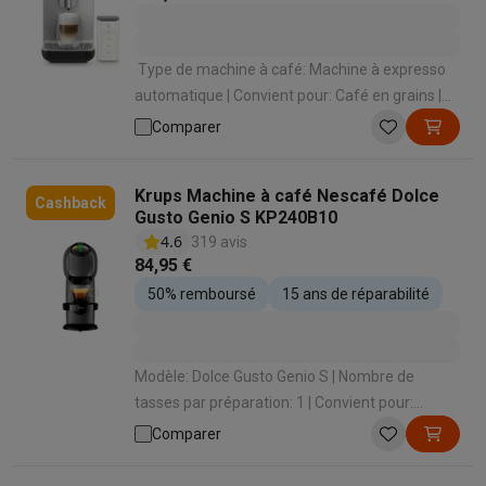
Type de machine à café: Machine à expresso
automatique | Convient pour: Café en grains |
Convient pour faire mousser le lait: Oui | Mode
Comparer
de préparation des spécialités lactées:
Automatique en appuyant sur un bouton |
Krups Machine à café Nescafé Dolce
Panneau de commande: Boutons
Cashback
Gusto Genio S KP240B10
4.6
319 avis
84,95 €
50% remboursé
15 ans de réparabilité
Modèle: Dolce Gusto Genio S | Nombre de
tasses par préparation: 1 | Convient pour:
Capsules Dolce Gusto | Intensité du café
Comparer
réglable: Non | Volume de café réglable: Oui