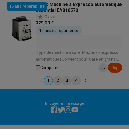
Krups Machine à Expresso automatique
15 ans réparabilité
Essential EA810570
0 avis
329,00 €
15 ans de réparabilité
Type de machine à café: Machine à expresso
automatique | Convient pour: Café en grains |
Convient pour faire mousser le lait: Oui | Mode
Comparer
de préparation des spécialités lactées: Manuel
avec buse à vapeur | Panneau de commande:
1
2
3
4
Boutons
Envoyer un message