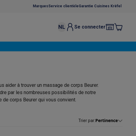
Marques
Service clientèle
Garantie Cuisines Krëfel
NL
Se connecter
osition et socles
Étendoirs à linge
élateurs
bles
Caves à vin encastrables
Micro-ondes encastrables
Machines
oêles
Casseroles
us aider à trouver un massage de corps Beurer.
dre par les nombreuses possibilités de notre
e de corps Beurer qui vous convient.
ce Gusto
Cafetières
Café, capsules & dosettes
Accessoires
Pertinence
Trier par
: