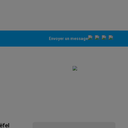
Galaxy Fold8
Envoyer un message
S26
Coques Galaxy Flip8 & Fold8 (Ultra)
rdinateurs de bureau
ëfel