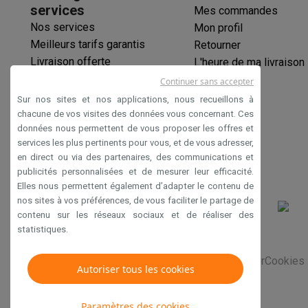
Logiciels
Windows & Microsoft Office
Anti-Virus
Autres log
services
Mes commandes
Accessoires IT
Chargeurs & câbles
Housses & sacs
Suppo
Nos services
Mon profil
Gaming
Meilleurs tarifs garantis
Retourner
PlayStation
PlayStation 5
Jeux PS5
Jeux PS4
Manettes Pla
Livraison offerte
L'heure de ma livraison
Nintendo
Nintendo Switch 2
Jeux Nintendo Switch
Manettes
Garantie prolongée
Continuer sans accepter
Xbox
Jeux Xbox
Manettes Xbox
Casques Xbox
Accessoire
Éco-chèques
Sur nos sites et nos applications, nous recueillons à
PC gaming
PC portables gamer
PC gamer
Écrans gaming
So
Paiement sécurisé
chacune de vos visites des données vous concernant. Ces
Setup gaming
Casques gaming
Microphones gaming
Chais
données nous permettent de vous proposer les offres et
Déclaration d'accessibilité
Maison & objets connectés
services les plus pertinents pour vous, et de vous adresser,
en direct ou via des partenaires, des communications et
Montres connectées
Montres connectées
Trackers d’activi
publicités personnalisées et de mesurer leur efficacité.
Mobilité
Trottinettes électriques
Dashcams
GPS
Coyote
Acc
Elles nous permettent également d’adapter le contenu de
Sécurité & protection
Caméras de surveillance
Système d’
nos sites à vos préférences, de vous faciliter le partage de
Paiement connecté
Terminaux de paiement
Accessoires 
contenu sur les réseaux sociaux et de réaliser des
Ambiance & confort
Éclairage
Panneaux solaires plug & pla
statistiques.
Divertissement
Smart TV
Enceintes connectées
Google TV
Conditions générales de vente
Privacy
Disclaimer
Cookies
Cuisine
Réfrigérateurs connectés
Lave-vaisselle connecté
Autoriser tous les cookies
Ménage & santé
Lave-linge connectés
Sèche-linge connec
Produits éco
Paramètres des cookies