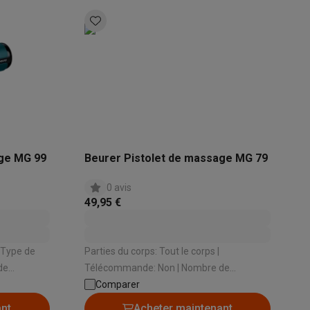
s
Tables de cuisson électriques
Accessoires
s
d'aspirateur
Accessoires
age MG 99
Beurer Pistolet de massage MG 79
0 avis
es
Accessoires
49,95 €
Parties du corps: Tout le corps |
de
Télécommande: Non | Nombre de
fonctions de massage: 3 | Nombre de
Comparer
osition et socles
Étendoirs à linge
l:
têtes de massage: 3 | Minuteur: Non
ant
Acheter maintenant