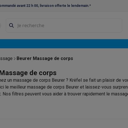
ommandé avant 22 h 00, livraison offerte le lendemain.*
ne à laver et sèche-linge
Lave-linges séchants
Cadres de superp
s
Lave-vaisselle pose-libre
ables
Réfrigérateurs pose-libre
Frigos américains
Caves à vin
Cong
 encastrables
Réfrigérateurs encastrables
Congélateurs encastra
assage
Beurer Massage de corps
ues vitrocéramiques
Taques au gaz
Taques avec hotte intégrée
P
 Massage de corps
ez un massage de corps Beurer ? Krëfel se fait un plaisir de vo
triques
Cuisinières au gaz
ci le meilleur massage de corps Beurer et laissez-vous surpren
à café et expresso
. Nos filtres peuvent vous aider à trouver rapidement le massag
nes à expresso
Machines à capsules & dosettes
Nespresso
Dol
cheuses
Machines à jus
Cuits oeufs
Yaourtières
Accessoires
ines à croque-monsieur
Accessoires