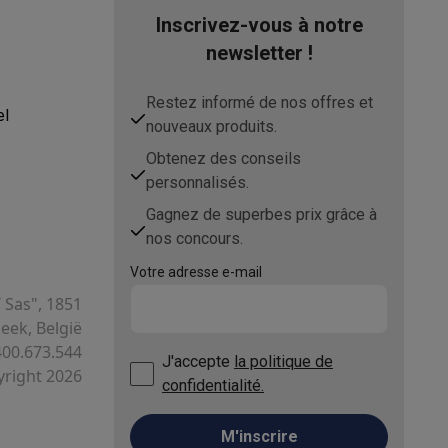
Inscrivez-vous à notre
newsletter !
s Playstation
Restez informé de nos offres et
o Switch
el
nouveaux produits.
Obtenez des conseils
personnalisés.
lité virtuelle
SimRacing
Manettes gaming smartphones
Accessoi
Gagnez de superbes prix grâce à
nos concours.
Votre adresse e-mail
rs de fumée
AirTags & traceurs GPS
T Sas", 1851
ek, België
400.673.544
J'accepte
la politique de
right 2026
sine connectés
confidentialité.
sonne connectés
Brosses à dents électriques connectées
Babyp
M'inscrire