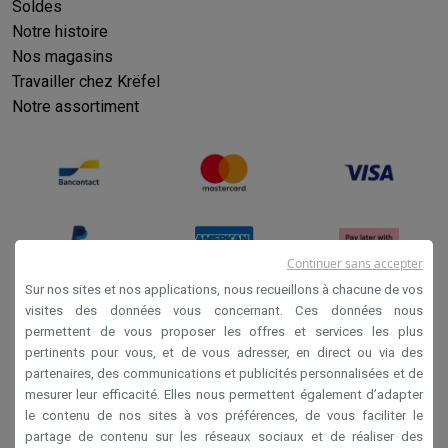
Éco-chèques info
Tous les produits éco
Toutes les promotions
Soldes
Reconditionné
Notre histoire
Smartphones reconditionnés
Tablettes reconditionnés
Ordinate
Nos magasins
Ménage
Travailler chez Krëfel
Machines à laver avec des éco-chèques
Sèche-linge avec des
Notre assortiment
Petits appareils de cuisine
Petits appareils de cuisine avec des éco-chèques
Machines à
Grands appareils de cuisine
Lave-vaisselle avec des éco-chèques
Réfrigerateurs avec de
Climatiseurs
Climatiseurs avec des éco-chèques
Continuer sans accepter
TV & audio
Sur nos sites et nos applications, nous recueillons à chacune de vos
TV avec des éco-cheques
Enceintes Bluetooth avec des éco-
visites des données vous concernant. Ces données nous
Multimédie & téléphonie
permettent de vous proposer les offres et services les plus
Conditions générales de vente
Smartphones avec des éco-cheques
Tablettes avec des éco-
pertinents pour vous, et de vous adresser, en direct ou via des
Privacy
En route
partenaires, des communications et publicités personnalisées et de
Trottinettes électriques avec des éco-chèques
mesurer leur efficacité. Elles nous permettent également d’adapter
Disclaimer
le contenu de nos sites à vos préférences, de vous faciliter le
Initiatives écologiques
Cookies
partage de contenu sur les réseaux sociaux et de réaliser des
Impact
Économies d'énergie
Recyclez votre vieux électro