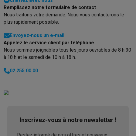
Chattez avec nous
Reconditionné
Remplissez notre formulaire de contact
Smartphones reconditionnés
Tablettes reconditionnés
Ordinate
Nous traitons votre demande. Nous vous contacterons le
Ménage
plus rapidement possible.
Machines à laver avec des éco-chèques
Sèche-linge avec des
Petits appareils de cuisine
Envoyez-nous un e-mail
Petits appareils de cuisine avec des éco-chèques
Machines à
Appelez le service client par téléphone
Grands appareils de cuisine
Nous sommes joignables tous les jours ouvrables de 8 h 30
Lave-vaisselle avec des éco-chèques
Réfrigerateurs avec de
à 18 h et le samedi de 10 h à 18 h.
Climatiseurs
Climatiseurs avec des éco-chèques
02 255 00 00
TV & audio
TV avec des éco-cheques
Enceintes Bluetooth avec des éco-
Multimédie & téléphonie
Smartphones avec des éco-cheques
Tablettes avec des éco-
En route
Trottinettes électriques avec des éco-chèques
Inscrivez-vous à notre newsletter !
Initiatives écologiques
Impact
Économies d'énergie
Recyclez votre vieux électro
Info & actions
Restez informé de nos offres et nouveaux