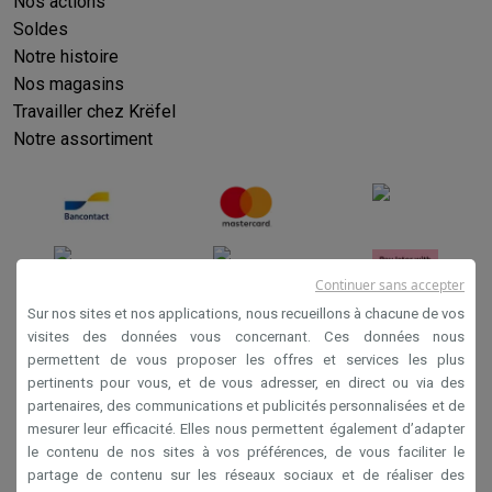
Nos actions
Soldes
Notre histoire
Nos magasins
Travailler chez Krëfel
Notre assortiment
Continuer sans accepter
Sur nos sites et nos applications, nous recueillons à chacune de vos
visites des données vous concernant. Ces données nous
permettent de vous proposer les offres et services les plus
Conditions générales de vente
pertinents pour vous, et de vous adresser, en direct ou via des
Privacy
partenaires, des communications et publicités personnalisées et de
mesurer leur efficacité. Elles nous permettent également d’adapter
Disclaimer
le contenu de nos sites à vos préférences, de vous faciliter le
Cookies
partage de contenu sur les réseaux sociaux et de réaliser des