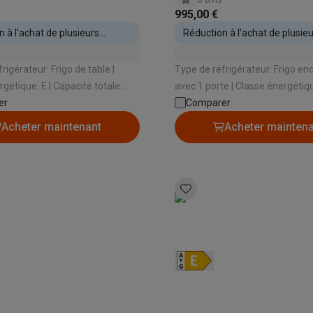
iciels
995,00 €
rts
Tapis de souris
Autres accessoires
 à l'achat de plusieurs
Réduction à l'achat de plusie
s encastrables
appareils encastrables
yStation
Casques PlayStation
Casques VR Playstation
Accessoire
rigérateur: Frigo de table |
Type de réfrigérateur: Frigo en
 Nintendo Switch
Casques Nintendo Switch
Accessoires Nintend
 E | Capacité totale:
avec 1 porte | Classe énergétique: E |
s Xbox
uteur d'encastrement: 880 mm |
er
Capacité totale: 310 L | Hauteur
Comparer
uris gaming
Claviers gaming
Manettes gaming PC
 porte: Porte sur porte
d'encastrement: 1775 mm | Sy
Acheter maintenant
Acheter mainten
es gaming
Bureaux gamer
TV gaming
Écrans gaming
Casques de réa
porte: Glissières
té
Bracelets
Chargeurs
essoires trottinettes
Accessoires GPS
alarme
Détecteur de mouvements
Sonnettes connectées
Détecteu
SumUp
y
Assistant vocal
Stations météo
 Streamer
Apple TV
Piles & chargeurs
Prises & adaptateurs
s
Machines expresso connectées
Fours connectés
Robots de cui
tés
Traitement de l'air connectés
Aspirateurs connectés
Pèse-per