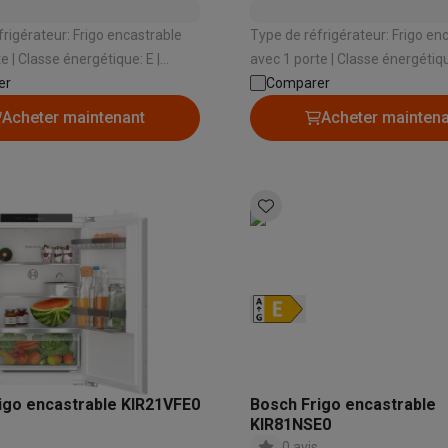
to instantanés
Appareils Canon
Appareils Nikon
Objectifs
frigérateur: Frigo encastrable
Type de réfrigérateur: Frigo en
artes SD
Trépieds & supports
Accessoires action cam
e: E |
avec 1 porte | Classe énergétique: D |
tale: 119 L | Hauteur
er
Capacité totale: 310 L | Hauteur
Comparer
M avec touches
Smartphones reconditionnés
iPhone 17
Samsung 
ement: 880 mm | Système de
d'encastrement: 1775 mm | Sy
Acheter maintenant
Acheter mainten
sement: Dynamique
porte: Porte sur porte
es coques
Protections d'écran
Coques iPhone 17
Coques Galaxy 
té
Bracelets
Chargeurs
les USB C
Câbles lightning
Powerbanks
il
Supports GSM voiture
Cartes micro SD
Autres accessoires
es
ook
PC portables Windows
PC Copilot+
Chromebooks
Écrans PC
O
sques PC
Microphones
Stations d'acceuil
Lecteurs CD externes
 Tab
Housses pour tablette
Liseuses
Accessoires
igo encastrable KIR21VFE0
Bosch Frigo encastrable
& Wi-Fi
Mesh Wi-Fi
Switchs
Câbles de réseau
KIR81NSE0
Cartes SD
CD & DVD
0 avis