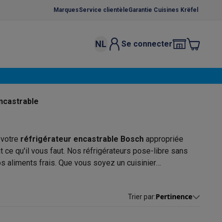
Marques
Service clientèle
Garantie Cuisines Krëfel
NL
Se connecter
osition et socles
Étendoirs à linge
élateurs
bles
Caves à vin encastrables
Micro-ondes encastrables
Machines
ncastrable
oêles
Casseroles
votre
réfrigérateur encastrable Bosch
appropriée
 ce qu'il vous faut. Nos réfrigérateurs pose-libre sans
s aliments frais. Que vous soyez un cuisinier
èle parfait. Placez un modèle pose-libre où vous voulez,
ce Gusto
Cafetières
Café, capsules & dosettes
Accessoires
urgélation consomme jusqu'à 30% moins d'énergie. Vous
Pertinence
Trier par
:
rez la gamme de frigos encastrables 1 portes
de la
z l'un de nos magasins pour découvrir les