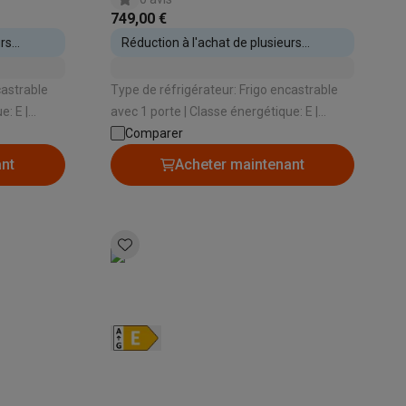
749,00 €
urs
Réduction à l'achat de plusieurs
appareils encastrables
s Playstation
castrable
Type de réfrigérateur: Frigo encastrable
o Switch
avec 1 porte | Classe énergétique: E |
Capacité totale: 119 L | Hauteur
Comparer
stème de
d'encastrement: 880 mm | Système de
ant
Acheter maintenant
lité virtuelle
SimRacing
Manettes gaming smartphones
Accessoi
refroidissement: Dynamique
rs de fumée
AirTags & traceurs GPS
sine connectés
sonne connectés
Brosses à dents électriques connectées
Babyp