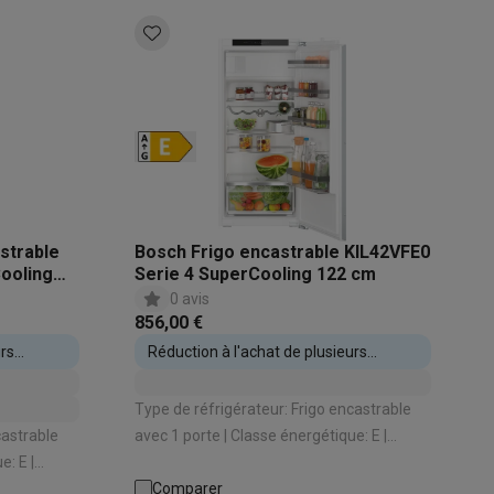
s
Tables de cuisson électriques
Accessoires
s
d'aspirateur
Accessoires
strable
Bosch Frigo encastrable KIL42VFE0
ooling
Serie 4 SuperCooling 122 cm
0 avis
es
Accessoires
856,00 €
urs
Réduction à l'achat de plusieurs
appareils encastrables
Type de réfrigérateur: Frigo encastrable
castrable
avec 1 porte | Classe énergétique: E |
Capacité totale: 187 L | Hauteur
osition et socles
Étendoirs à linge
d'encastrement: 1225 mm | Système de
Comparer