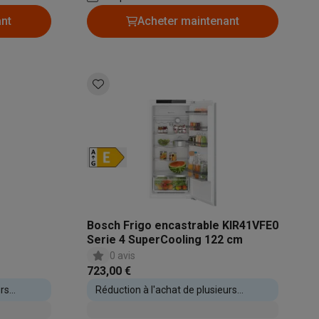
stème de
refroidissement: Dynamique
ant
Acheter maintenant
Accessoires
Bosch Frigo encastrable KIR41VFE0
Serie 4 SuperCooling 122 cm
0 avis
723,00 €
urs
Réduction à l'achat de plusieurs
appareils encastrables