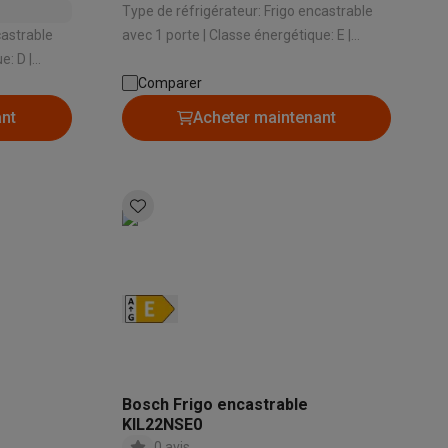
Type de réfrigérateur: Frigo encastrable
castrable
avec 1 porte | Classe énergétique: E |
Capacité totale: 204 L | Hauteur
d'encastrement: 1225 mm | Système de
Comparer
Galaxy Fold8
stème de
porte: Porte sur porte
ant
Acheter maintenant
S26
Coques Galaxy Flip8 & Fold8 (Ultra)
rdinateurs de bureau
Bosch Frigo encastrable
KIL22NSE0
0 avis