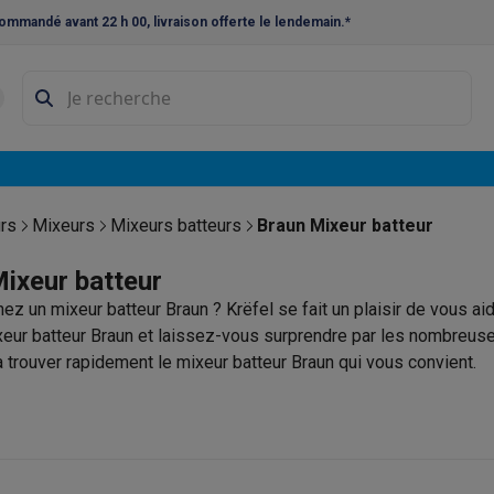
ommandé avant 22 h 00, livraison offerte le lendemain.*
ne à laver et sèche-linge
Lave-linges séchants
Cadres de superp
s
Lave-vaisselle pose-libre
ables
Réfrigérateurs pose-libre
Frigos américains
Caves à vin
Cong
 encastrables
Réfrigérateurs encastrables
Congélateurs encastra
rs
Mixeurs
Mixeurs batteurs
Braun Mixeur batteur
ues vitrocéramiques
Taques au gaz
Taques avec hotte intégrée
P
ixeur batteur
ez un mixeur batteur Braun ? Krëfel se fait un plaisir de vous aid
triques
Cuisinières au gaz
xeur batteur Braun et laissez-vous surprendre par les nombreuse
à café et expresso
à trouver rapidement le mixeur batteur Braun qui vous convient.
nes à expresso
Machines à capsules & dosettes
Nespresso
Dol
cheuses
Machines à jus
Cuits oeufs
Yaourtières
Accessoires
ines à croque-monsieur
Accessoires