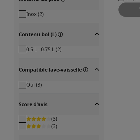
Appareils photo
Appareils photo numériques
Appareils pho
Vidéo
GoPro
Action cams
Drones
Caméscopes
Inox
(
2
)
Accessoires photo
Housses de transport
Flashs & filtres
C
Téléphonie & montres connectées
GSM
Smartphones
Apple iPhone
Smartphones Samsung
GS
Contenu bol (L)
Reconditionné
Smartphones reconditionnés
Rachat
Protection GSM
Coques iPhone
Coques Samsung
Toutes l
0.5 L - 0.75 L
(
2
)
Montres connectées
Montres connectées
Trackers d’activi
Chargeurs GSM
Chargeurs et câbles
Chargeurs sans fil
Câb
Compatible lave-vaisselle
Accessoires GSM
AirTags & traceurs GPS
Écouteurs sans f
Téléphones fixes
Téléphones fixes
Talkie walkie
Babyphon
Oui
(
3
)
Ordinateurs & tablettes
Ordinateurs
PC portables
PC portables gamer
Apple MacB
Périphériques IT
Souris
Claviers
Webcams
Enceintes PC
Ca
Score d'avis
Tablettes & liseuses
Tablettes
Apple iPad
Samsung Galaxy
(
3
)
Imprimer
Imprimantes
Cartouches d'encre & papier
Cricut
(
3
)
Réseau & wifi
Routeurs & points d'accès
Adaptateurs CPL 
Mémoire & stockage
Disques durs externes
SSD
Clés USB