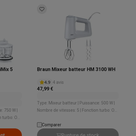
s
Tables de cuisson électriques
Accessoires
s
d'aspirateur
Accessoires
iMix 5
Braun Mixeur batteur HM 3100 WH
4.9
4 avis
es
Accessoires
47,99 €
Type: Mixeur batteur | Puissance: 500 W |
Nombre de vitesses: 5 | Fonction turbo: Oui
| Compatible avec lave-vaisselle: Oui
: Oui
Comparer
osition et socles
Étendoirs à linge
ant
Rupture de stock