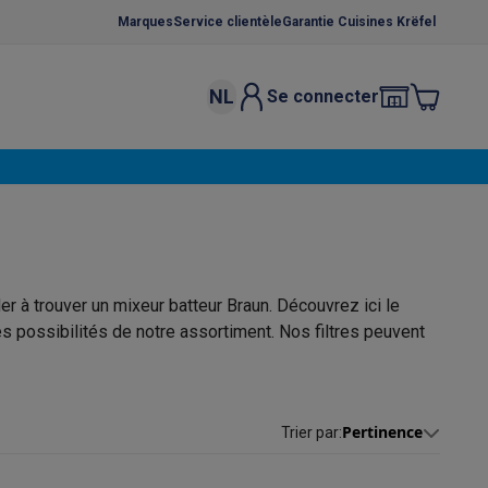
Marques
Service clientèle
Garantie Cuisines Krëfel
NL
Se connecter
osition et socles
Étendoirs à linge
élateurs
bles
Caves à vin encastrables
Micro-ondes encastrables
Machines
oêles
Casseroles
er à trouver un mixeur batteur Braun. Découvrez ici le
s possibilités de notre assortiment. Nos filtres peuvent
ce Gusto
Cafetières
Café, capsules & dosettes
Accessoires
Pertinence
Trier par
: