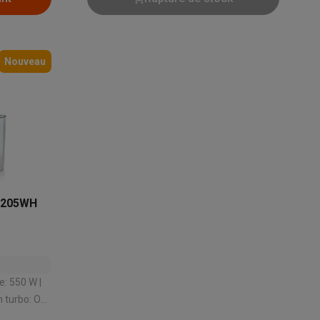
Nouveau
Accessoires
M3205WH
: Oui