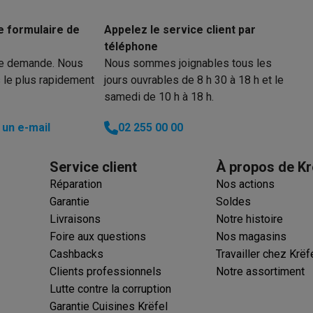
ions éco
e formulaire de
Appelez le service client par
téléphone
nateurs portables reconditionnés
Rachat
re demande. Nous
Nous sommes joignables tous les
 le plus rapidement
jours ouvrables de 8 h 30 à 18 h et le
c des éco-chèques
Aspirateurs avec des éco-chèques
Fers à rep
samedi de 10 h à 18 h.
es à café avec des éco-cheques
Machines à soda avec des éco
un e-mail
02 255 00 00
c des éco-chèques
Congélateurs avec des éco-chèques
Fours av
Service client
À propos de Kr
Réparation
Nos actions
Garantie
Soldes
Livraisons
Notre histoire
éco-cheques
Casques avec des éco-cheques
Écouteurs avec de
Foire aux questions
Nos magasins
Cashbacks
Travailler chez Krëf
éco-cheques
PC portables avec des éco-cheques
Écrans PC ave
Clients professionnels
Notre assortiment
Lutte contre la corruption
Garantie Cuisines Krëfel