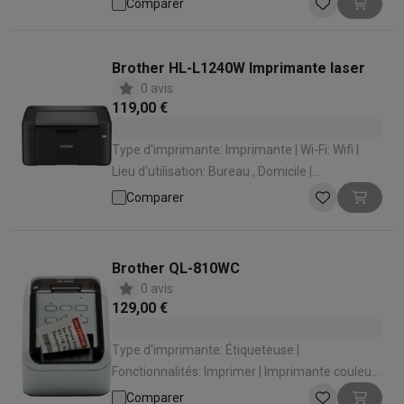
Comparer
Wifi 4 (802.11n) | Lieu d'utilisation: Bureau ,
Domicile
Brother HL-L1240W Imprimante laser
0 avis
119,00 €
Type d'imprimante: Imprimante | Wi-Fi: Wifi |
Lieu d'utilisation: Bureau , Domicile |
Technologie d'impression: Laser | Taille
Comparer
d'impression maximale: A4 (21 x 29,7 cm)
Brother QL-810WC
0 avis
129,00 €
Type d'imprimante: Étiqueteuse |
Fonctionnalités: Imprimer | Imprimante couleur:
Impression couleur | Wi-Fi: Wifi | Lieu
Comparer