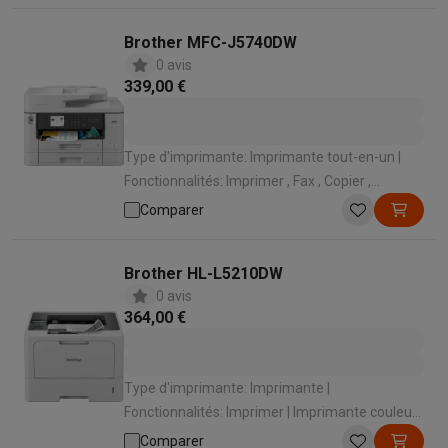
Domicile
Brother MFC-J5740DW
0 avis
339,00 €
Type d'imprimante: Imprimante tout-en-un |
Fonctionnalités: Imprimer , Fax , Copier ,
Scanner | Imprimante couleur: Impression
Comparer
couleur | Wi-Fi: Wifi 4 (802.11n) | Lieu
d'utilisation: Bureau , Domicile
Brother HL-L5210DW
0 avis
364,00 €
Type d'imprimante: Imprimante |
Fonctionnalités: Imprimer | Imprimante couleur:
Impression monochrome | Wi-Fi: Wifi 4
Comparer