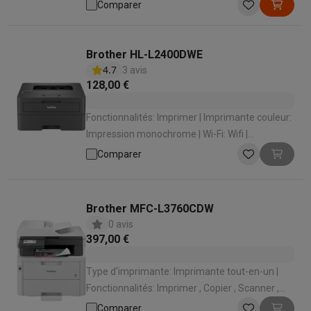
Fax | Imprimante couleur: Impression
Comparer
monochrome | Wi-Fi: Wifi | Technologie
d'impression: Laser
Brother HL-L2400DWE
4.7
3 avis
128,00 €
Fonctionnalités: Imprimer | Imprimante couleur:
Impression monochrome | Wi-Fi: Wifi |
Technologie d'impression: Laser | Impression
Comparer
recto-verso automatique: Oui
Brother MFC-L3760CDW
0 avis
397,00 €
Type d'imprimante: Imprimante tout-en-un |
Fonctionnalités: Imprimer , Copier , Scanner ,
Fax | Imprimante couleur: Impression couleur ,
Comparer