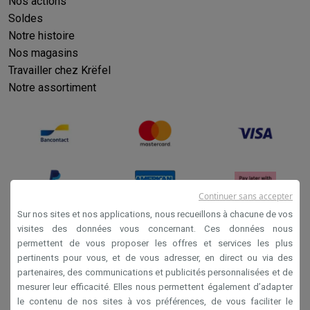
Nos actions
Éco-chèques info
Tous les produits éco
Toutes les promotions
Reconditionné
Soldes
Notre histoire
Smartphones reconditionnés
Tablettes reconditionnés
Ordinate
Ménage
Nos magasins
Machines à laver avec des éco-chèques
Sèche-linge avec des
Travailler chez Krëfel
Petits appareils de cuisine
Notre assortiment
Petits appareils de cuisine avec des éco-chèques
Machines à
Grands appareils de cuisine
Lave-vaisselle avec des éco-chèques
Réfrigerateurs avec de
Climatiseurs
Climatiseurs avec des éco-chèques
TV & audio
Continuer sans accepter
TV avec des éco-cheques
Enceintes Bluetooth avec des éco-
Sur nos sites et nos applications, nous recueillons à chacune de vos
Multimédie & téléphonie
visites des données vous concernant. Ces données nous
Smartphones avec des éco-cheques
Tablettes avec des éco-
permettent de vous proposer les offres et services les plus
Conditions générales de vente
En route
pertinents pour vous, et de vous adresser, en direct ou via des
Privacy
Trottinettes électriques avec des éco-chèques
partenaires, des communications et publicités personnalisées et de
mesurer leur efficacité. Elles nous permettent également d’adapter
Initiatives écologiques
Disclaimer
le contenu de nos sites à vos préférences, de vous faciliter le
Impact
Économies d'énergie
Recyclez votre vieux électro