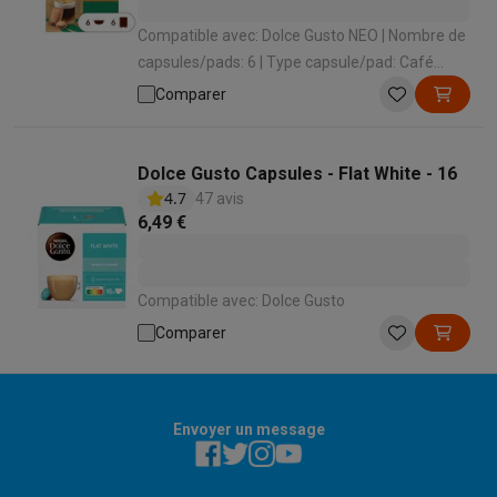
Compatible avec: Dolce Gusto NEO | Nombre de
capsules/pads: 6 | Type capsule/pad: Café
aromatisé
Comparer
Dolce Gusto Capsules - Flat White - 16
4.7
47 avis
6,49 €
Compatible avec: Dolce Gusto
Comparer
Envoyer un message