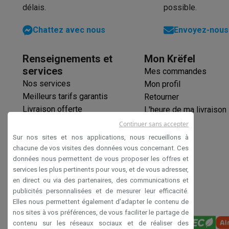
Initiatives écologiques
délais.
possible.
Impact
Économies d'énergie
Recyclez votre vieux électro
Info & actions
Chattez avec nous
Envoyez-nous 
Soldes
Toutes les soldes
Soldes gros électro
Soldes petit
Actions
Deals du moment
Promotions
Cashbacks
Soldes
Bl
Renseignements et
Mon Krëfel
Voici pourquoi choisir Krëfel
Livraison offerte
Garantie du m
services
Mes commandes
Installation à domicile
Installation gros électro
Installation
Nos services
Mon profil
Modes de paiement
Gift card
Écochèques
Acheter à crédit
A
Meilleurs tarifs garantis
Retourner
Service client
Réparation de votre appareil
Vérifiez votre h
Livraison offerte
L'heure de ma livraison
Gros électro & encastrable
Trouvez votre machine à laver 
Garantie prolongée
Continuer sans accepter
Petit électro
Beauté & santé
Ménage
Cuisine
Plus...
Éco-chèques
Sur nos sites et nos applications, nous recueillons à
Télévision & Audio
Choisissez votre télévision idéale
Une 
Paiement sécurisé
chacune de vos visites des données vous concernant. Ces
Sport & Loisirs
Choisir une montre connectée
Choisir une t
données nous permettent de vous proposer les offres et
Déclaration d'accessibilité
Outlet
services les plus pertinents pour vous, et de vous adresser,
Outlet
Toutes nos offres outlet
Outlet multimedia & téléph
en direct ou via des partenaires, des communications et
publicités personnalisées et de mesurer leur efficacité.
Elles nous permettent également d’adapter le contenu de
nos sites à vos préférences, de vous faciliter le partage de
contenu sur les réseaux sociaux et de réaliser des