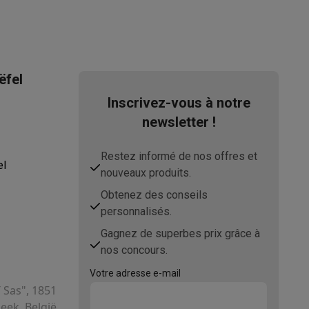
ëfel
Inscrivez-vous à notre
newsletter !
ppareil
Swap ProteKt
Restez informé de nos offres et
el
nouveaux produits.
Obtenez des conseils
personnalisés.
Gagnez de superbes prix grâce à
t accessoires
nos concours.
Votre adresse e-mail
T Sas", 1851
ek, België