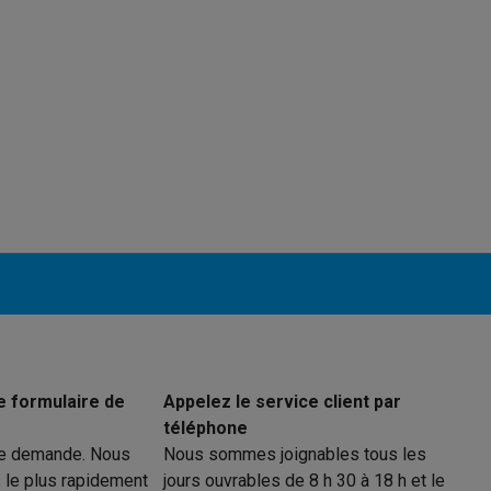
ions éco
nateurs portables reconditionnés
Rachat
c des éco-chèques
Aspirateurs avec des éco-chèques
Fers à rep
es à café avec des éco-cheques
Machines à soda avec des éco
c des éco-chèques
Congélateurs avec des éco-chèques
Fours av
éco-cheques
Casques avec des éco-cheques
Écouteurs avec de
e formulaire de
Appelez le service client par
éco-cheques
PC portables avec des éco-cheques
Écrans PC ave
téléphone
re demande. Nous
Nous sommes joignables tous les
 le plus rapidement
jours ouvrables de 8 h 30 à 18 h et le