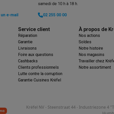
samedi de 10 h à 18 h.
un e-mail
02 255 00 00
 électro
Soldes multimédia
Soldes TV & audio
ack Friday
Service client
À propos de Kr
eilleur prix
Expérience en magasin
Satisfait ou remboursé
Réparation
Nos actions
 encastrable
Installation TV
Garantie
Soldes
lma : payez en 2 ou 3 fois
Klarna : payez dans les 30 jours
Livraisons
Notre histoire
eure de livraison
Clients professionnels
ProteKt : assurez votre a
Foire aux questions
Nos magasins
idéale
Quelle plaque correspond à votre cuisine ?
Plus...
Cashbacks
Travailler chez Krëf
Clients professionnels
Notre assortiment
enceinte pour toutes les situations
Casque ou écouteurs?
Plus...
Lutte contre la corruption
rottinette électrique
Choisir un drone
Garantie Cuisines Krëfel
onie
Outlet gros électro
Outlet petit électro
Outlet TV & audio
Outle
Krëfel NV - Steenstraat 44 - Industriezone 4 "
Humbe