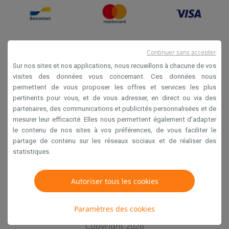
Continuer sans accepter
Sur nos sites et nos applications, nous recueillons à chacune de vos
visites des données vous concernant. Ces données nous
permettent de vous proposer les offres et services les plus
Conditions générales de vente
pertinents pour vous, et de vous adresser, en direct ou via des
partenaires, des communications et publicités personnalisées et de
Privacy
mesurer leur efficacité. Elles nous permettent également d’adapter
Disclaimer
le contenu de nos sites à vos préférences, de vous faciliter le
partage de contenu sur les réseaux sociaux et de réaliser des
Cookies
statistiques.
Krëfel NV - Steenstraat 44 - Industriezone 4 "T Sas",
Autoriser tous les cookies
1851 Humbeek, België
TVA BE 0400.673.544
Paramètres des cookies
Copyright 2026