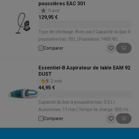
poussières EAC 301
0 avis
129,95 €
Type de stockage: Avec sac | Capacité du bac à
poussière/sac: 30 L | Puissance: 1400 W |
Fonction soufflerie: Oui | Aspiration de l'eau: Oui
Comparer
Essentiel-B Aspirateur de table EAM 92
DUST
5
2 avis
44,95 €
Capacité du bac à poussière/sac: 0.5 L |
Autonomie: 11 min | Temps de charge: 300 min
| Station de chargement: Oui | Convient pour
Comparer
animaux: Non