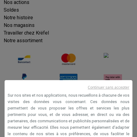
Reconditionné
Nos actions
Smartphones reconditionnés
Tablettes reconditionnés
Ordinate
Soldes
Ménage
Notre histoire
Machines à laver avec des éco-chèques
Sèche-linge avec des
Nos magasins
Petits appareils de cuisine
Travailler chez Krëfel
Petits appareils de cuisine avec des éco-chèques
Machines à
Notre assortiment
Grands appareils de cuisine
Lave-vaisselle avec des éco-chèques
Réfrigerateurs avec de
Climatiseurs
Climatiseurs avec des éco-chèques
TV & audio
TV avec des éco-cheques
Enceintes Bluetooth avec des éco-
Continuer sans accepter
Multimédie & téléphonie
Sur nos sites et nos applications, nous recueillons à chacune de vos
Smartphones avec des éco-cheques
Tablettes avec des éco-
visites des données vous concernant. Ces données nous
En route
permettent de vous proposer les offres et services les plus
Conditions générales de vente
Trottinettes électriques avec des éco-chèques
pertinents pour vous, et de vous adresser, en direct ou via des
Privacy
Initiatives écologiques
partenaires, des communications et publicités personnalisées et de
mesurer leur efficacité. Elles nous permettent également d’adapter
Impact
Économies d'énergie
Recyclez votre vieux électro
Disclaimer
le contenu de nos sites à vos préférences, de vous faciliter le
Info & actions