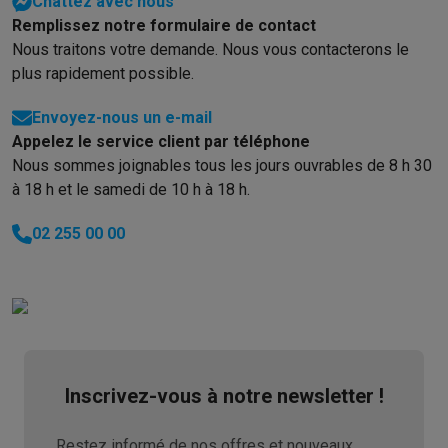
Reconditionné
Chattez avec nous
Remplissez notre formulaire de contact
Smartphones reconditionnés
Tablettes reconditionnés
Ordinate
Nous traitons votre demande. Nous vous contacterons le
Ménage
plus rapidement possible.
Machines à laver avec des éco-chèques
Sèche-linge avec des
Petits appareils de cuisine
Envoyez-nous un e-mail
Petits appareils de cuisine avec des éco-chèques
Machines à
Appelez le service client par téléphone
Grands appareils de cuisine
Nous sommes joignables tous les jours ouvrables de 8 h 30
Lave-vaisselle avec des éco-chèques
Réfrigerateurs avec de
à 18 h et le samedi de 10 h à 18 h.
Climatiseurs
Climatiseurs avec des éco-chèques
02 255 00 00
TV & audio
TV avec des éco-cheques
Enceintes Bluetooth avec des éco-
Multimédie & téléphonie
Smartphones avec des éco-cheques
Tablettes avec des éco-
En route
Trottinettes électriques avec des éco-chèques
Initiatives écologiques
Inscrivez-vous à notre newsletter !
Impact
Économies d'énergie
Recyclez votre vieux électro
Info & actions
Restez informé de nos offres et nouveaux