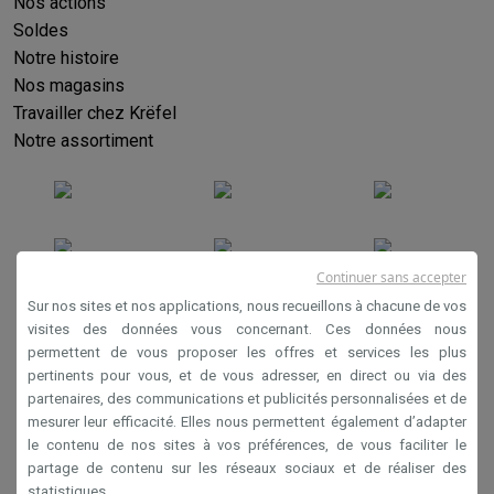
Nos actions
Soldes
Notre histoire
Nos magasins
Travailler chez Krëfel
Notre assortiment
Continuer sans accepter
Sur nos sites et nos applications, nous recueillons à chacune de vos
visites des données vous concernant. Ces données nous
permettent de vous proposer les offres et services les plus
Conditions générales de vente
pertinents pour vous, et de vous adresser, en direct ou via des
Privacy
partenaires, des communications et publicités personnalisées et de
mesurer leur efficacité. Elles nous permettent également d’adapter
Disclaimer
le contenu de nos sites à vos préférences, de vous faciliter le
Cookies
partage de contenu sur les réseaux sociaux et de réaliser des
statistiques.