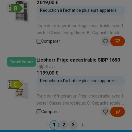
2 049,00 €
Réduction à l'achat de plusieurs appareils
encastrables
Type de réfrigérateur: Frigo encastrable avec 1
porte | Classe énergétique: B | Capacité totale:
191 L | Hauteur d'encastrement: 1216 mm |
Comparer
Système de porte: Porte sur porte
Liebherr Frigo encastrable SIBP 1650
Écochèques
0 avis
1 199,00 €
Réduction à l'achat de plusieurs appareils
encastrables
Type de réfrigérateur: Frigo encastrable avec 1
porte | Classe énergétique: C | Capacité totale:
87 L | Hauteur d'encastrement: 874 mm |
Comparer
Système de refroidissement: Dynamique
1
2
3