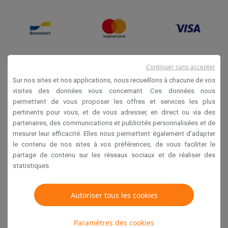
Continuer sans accepter
Sur nos sites et nos applications, nous recueillons à chacune de vos
visites des données vous concernant. Ces données nous
permettent de vous proposer les offres et services les plus
Conditions générales de vente
pertinents pour vous, et de vous adresser, en direct ou via des
partenaires, des communications et publicités personnalisées et de
Privacy
mesurer leur efficacité. Elles nous permettent également d’adapter
Disclaimer
le contenu de nos sites à vos préférences, de vous faciliter le
partage de contenu sur les réseaux sociaux et de réaliser des
Cookies
statistiques.
Krëfel NV - Steenstraat 44 - Industriezone 4 "T Sas",
Autoriser tous les cookies
1851 Humbeek, België
TVA BE 0400.673.544
Paramètres des cookies