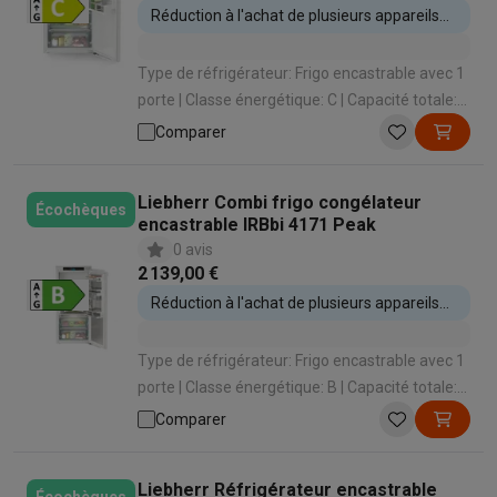
Réduction à l'achat de plusieurs appareils
encastrables
Type de réfrigérateur: Frigo encastrable avec 1
porte | Classe énergétique: C | Capacité totale:
173 L | Hauteur d'encastrement: 1231 mm |
Comparer
Système de refroidissement: Dynamique
Liebherr Combi frigo congélateur
Écochèques
encastrable IRBbi 4171 Peak
0 avis
2 139,00 €
Réduction à l'achat de plusieurs appareils
encastrables
Type de réfrigérateur: Frigo encastrable avec 1
porte | Classe énergétique: B | Capacité totale:
174 L | Hauteur d'encastrement: 1231 mm |
Comparer
Système de refroidissement: Dynamique
Liebherr Réfrigérateur encastrable