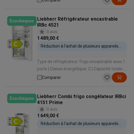
Comparer
Système de refroidissement: Dynamique
Liebherr Réfrigérateur encastrable
Écochèques
IRBc 4521
0 avis
1 489,00 €
Réduction à l'achat de plusieurs appareils
encastrables
Type de réfrigérateur: Frigo encastrable avec 1
porte | Classe énergétique: C | Capacité totale:
206 L | Hauteur d'encastrement: 1413 mm |
Comparer
Système de porte: Porte sur porte
Liebherr Combi frigo congélateur IRBci
Écochèques
4151 Prime
0 avis
1 649,00 €
Réduction à l'achat de plusieurs appareils
encastrables