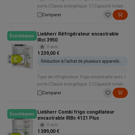
porte | Classe énergétique: C | Capacité totale:
117 L | Hauteur d'encastrement: 890 mm |
Comparer
Système de refroidissement: Dynamique
Liebherr Réfrigérateur encastrable
Écochèques
IRci 3950
0 avis
1 239,00 €
Réduction à l'achat de plusieurs appareils
encastrables
Type de réfrigérateur: Frigo encastrable avec 1
porte | Classe énergétique: C | Capacité totale:
136 L | Hauteur d'encastrement: 890 mm |
Comparer
Système de porte: Porte sur porte
Liebherr Combi frigo congélateur
Écochèques
encastrable IRBc 4121 Plus
0 avis
1 389,00 €