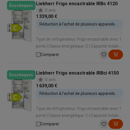
Liebherr Frigo encastrable IRBc 4120
Écochèques
0 avis
1 339,00 €
Réduction à l'achat de plusieurs appareils
encastrables
Type de réfrigérateur: Frigo encastrable avec 1
porte | Classe énergétique: C | Capacité totale:
191 L | Hauteur d'encastrement: 123.1 mm |
Comparer
Système de porte: Porte sur porte
Liebherr Frigo encastrable IRBci 4150
Écochèques
0 avis
1 639,00 €
Réduction à l'achat de plusieurs appareils
encastrables
Type de réfrigérateur: Frigo encastrable avec 1
porte | Classe énergétique: C | Capacité totale:
191 L | Hauteur d'encastrement: 1231 mm |
Comparer
Système de porte: Porte sur porte