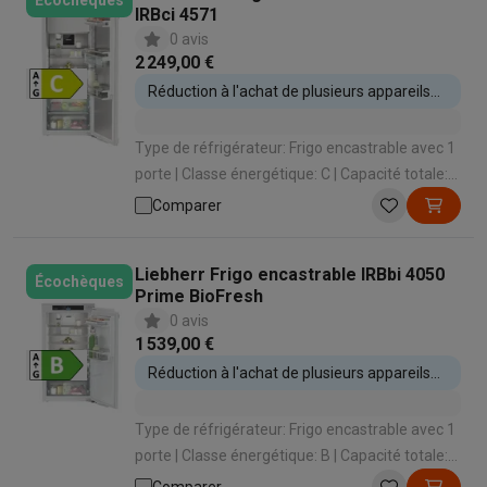
Écochèques
IRBci 4571
0 avis
2 249,00 €
Réduction à l'achat de plusieurs appareils
encastrables
Type de réfrigérateur: Frigo encastrable avec 1
porte | Classe énergétique: C | Capacité totale:
207 L | Hauteur d'encastrement: 1413 mm |
Comparer
Système de porte: Porte sur porte
Liebherr Frigo encastrable IRBbi 4050
Écochèques
Prime BioFresh
0 avis
1 539,00 €
Réduction à l'achat de plusieurs appareils
encastrables
Type de réfrigérateur: Frigo encastrable avec 1
porte | Classe énergétique: B | Capacité totale:
157 L | Hauteur d'encastrement: 1024 mm |