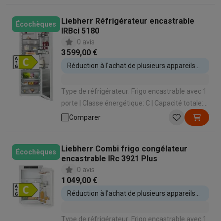
Liebherr Réfrigérateur encastrable
Écochèques
IRBci 5180
0 avis
3 599,00 €
Réduction à l'achat de plusieurs appareils
encastrables
Type de réfrigérateur: Frigo encastrable avec 1
porte | Classe énergétique: C | Capacité totale:
296 L | Hauteur d'encastrement: 1788 mm |
Comparer
Système de porte: Porte sur porte
Liebherr Combi frigo congélateur
Écochèques
encastrable IRc 3921 Plus
0 avis
1 049,00 €
Réduction à l'achat de plusieurs appareils
encastrables
Type de réfrigérateur: Frigo encastrable avec 1