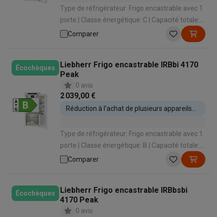
Type de réfrigérateur: Frigo encastrable avec 1
porte | Classe énergétique: C | Capacité totale:
175 L | Hauteur d'encastrement: 1231 mm |
Comparer
Système de refroidissement: Dynamique
Liebherr Frigo encastrable IRBbi 4170
Écochèques
Peak
0 avis
2 039,00 €
Réduction à l'achat de plusieurs appareils
encastrables
Type de réfrigérateur: Frigo encastrable avec 1
porte | Classe énergétique: B | Capacité totale:
191 L | Hauteur d'encastrement: 1231 mm |
Comparer
Système de refroidissement: Dynamique
Liebherr Frigo encastrable IRBbsbi
Écochèques
4170 Peak
0 avis