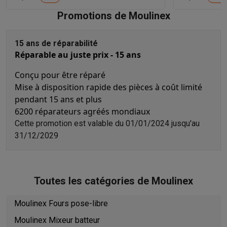
Soldes
Toutes les soldes
Soldes gros électro
Soldes petit élec
Promotions de Moulinex
Actions
Deals du moment
Promotions
Cashbacks
Soldes
Black F
Voici pourquoi choisir Krëfel
Livraison offerte
Garantie du meille
15 ans de réparabilité
Installation à domicile
Installation gros électro
Installation enca
Réparable au juste prix - 15 ans
Modes de paiement
Gift card
Écochèques
Acheter à crédit
Alma 
Service client
Réparation de votre appareil
Vérifiez votre heure 
Conçu pour être réparé
Gros électro & encastrable
Trouvez votre machine à laver idéal
Mise à disposition rapide des pièces à coût limité
pendant 15 ans et plus
Petit électro
Beauté & santé
Ménage
Cuisine
Plus...
6200 réparateurs agréés mondiaux
Télévision & Audio
Choisissez votre télévision idéale
Une encei
Cette promotion est valable du 01/01/2024 jusqu'au
Sport & Loisirs
Choisir une montre connectée
Choisir une trotti
31/12/2029
Outlet
Outlet
Toutes nos offres outlet
Outlet multimedia & téléphonie
O
Toutes les catégories de Moulinex
Moulinex Fours pose-libre
Moulinex Mixeur batteur