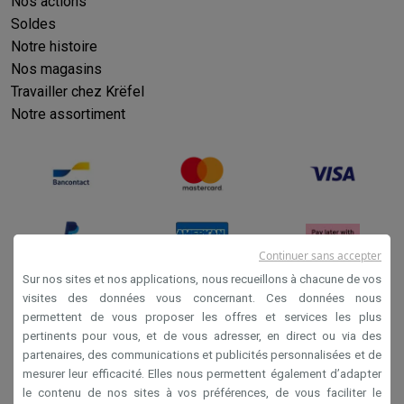
Nos actions
Éco-chèques info
Tous les produits éco
Toutes les promotions
Reconditionné
Soldes
Notre histoire
Smartphones reconditionnés
Tablettes reconditionnés
Ordinate
Ménage
Nos magasins
Machines à laver avec des éco-chèques
Sèche-linge avec des
Travailler chez Krëfel
Petits appareils de cuisine
Notre assortiment
Petits appareils de cuisine avec des éco-chèques
Machines à
Grands appareils de cuisine
Lave-vaisselle avec des éco-chèques
Réfrigerateurs avec de
Climatiseurs
Climatiseurs avec des éco-chèques
TV & audio
Continuer sans accepter
TV avec des éco-cheques
Enceintes Bluetooth avec des éco-
Sur nos sites et nos applications, nous recueillons à chacune de vos
Multimédie & téléphonie
visites des données vous concernant. Ces données nous
Smartphones avec des éco-cheques
Tablettes avec des éco-
permettent de vous proposer les offres et services les plus
Conditions générales de vente
En route
pertinents pour vous, et de vous adresser, en direct ou via des
Privacy
Trottinettes électriques avec des éco-chèques
partenaires, des communications et publicités personnalisées et de
mesurer leur efficacité. Elles nous permettent également d’adapter
Initiatives écologiques
Disclaimer
le contenu de nos sites à vos préférences, de vous faciliter le
Impact
Économies d'énergie
Recyclez votre vieux électro