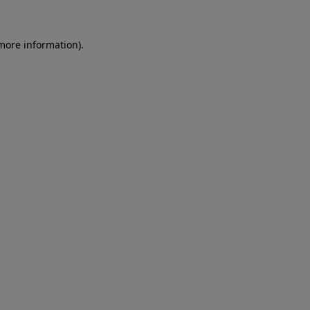
more information)
.