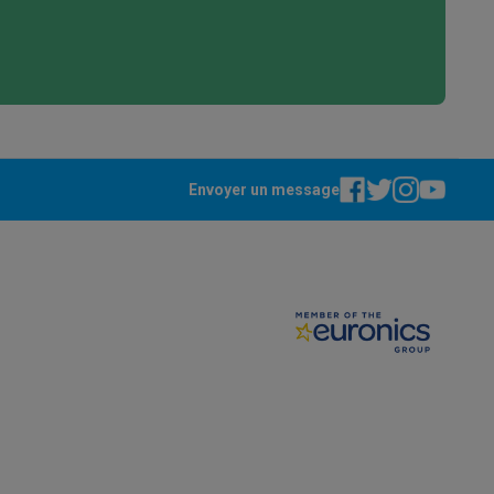
s
Tables de cuisson électriques
Accessoires
s
Envoyer un message
d'aspirateur
Accessoires
es
Accessoires
osition et socles
Étendoirs à linge