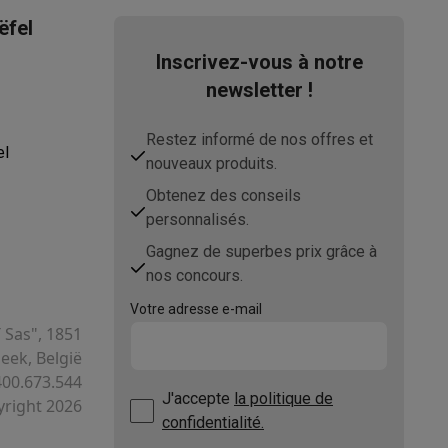
ëfel
Inscrivez-vous à notre
newsletter !
Restez informé de nos offres et
el
nouveaux produits.
Obtenez des conseils
Accessoires
personnalisés.
Gagnez de superbes prix grâce à
nos concours.
Votre adresse e-mail
T Sas", 1851
ek, België
400.673.544
J'accepte
la politique de
right 2026
confidentialité.