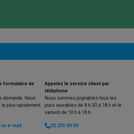
eurs
Blenders
Soupmakers
Hachoirs
Accessoires
et cuiseurs vapeur
Bouilloires
Robots chauffants
Machines à pâte
s à pizza
Accessoires
rbecues au gaz
Accessoires
llantes
Carafes filtrantes
Cartouches filtrantes
Machines à glaçon
ine
Machines sous vide
Ustensiles & gadgets de cuisine
hines à composter
Accessoires
irateurs traîneaux
Aspirateurs de table
Aspirateurs chantier
Sacs 
aveur
Robots tondeuses
Robots piscine
Robots lave-vitres
s tapis
Nettoyeurs haute pression
Nettoyeurs de vitres
Serpillièr
e formulaire de
Appelez le service client par
s vapeur
Centres de repassage
Planches à repasser
Accessoires
téléphone
re demande. Nous
Nous sommes joignables tous les
 le plus rapidement
jours ouvrables de 8 h 30 à 18 h et le
ccessoires
samedi de 10 h à 18 h.
idificateurs
Stations météo
un e-mail
02 255 00 00
ne à laver et sèche-linge
Lave-linges séchants
Cadres de superp