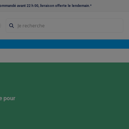
ommandé avant 22 h 00, livraison offerte le lendemain.*
ne à laver et sèche-linge
Lave-linges séchants
Cadres de superp
s
Lave-vaisselle pose-libre
ables
Réfrigérateurs pose-libre
Frigos américains
Caves à vin
Cong
 encastrables
Réfrigérateurs encastrables
Congélateurs encastra
ues vitrocéramiques
Taques au gaz
Taques avec hotte intégrée
P
triques
Cuisinières au gaz
à café et expresso
e pour
nes à expresso
Machines à capsules & dosettes
Nespresso
Dol
cheuses
Machines à jus
Cuits oeufs
Yaourtières
Accessoires
ines à croque-monsieur
Accessoires