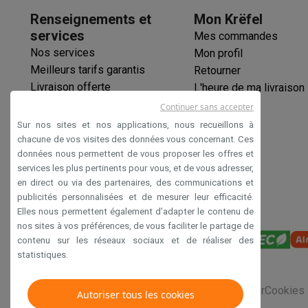
Animaux
Distributeur de croquettes automatique
Litière a
Renseignements et
Mon Krëfel
Beauté & santé
services
Mes commandes
Soins des cheveux
Sèche-cheveux
Lisseurs
Fers à boucler
Nos services
Mon profil
Hygiène dentaire
Brosses à dents électriques
Brossettes
H
Meilleurs tarifs garantis
Retourner
Rasage
Rasoirs électriques
Tondeuses barbe
Tondeuses mu
Livraison offerte
L'heure de ma livraison
Épilation
Épilateurs à lumière pulsée
Épilateurs
Rasoirs éle
Garantie prolongée
Beauté
Soin du visage
Masques LED
Miroirs
Manucure & pé
Continuer sans accepter
Éco-chèques
Massage
Massage pieds
Sièges de massage
Massage co
Sur nos sites et nos applications, nous recueillons à
Paiement sécurisé
Santé
Pèse-personne
Tensiomètres
Électrostimulation
Appa
chacune de vos visites des données vous concernant. Ces
données nous permettent de vous proposer les offres et
Déclaration d'accessibilité
Pour le bébé
Babyphones
Tire-laits
Chauffe-biberons
Aéros
services les plus pertinents pour vous, et de vous adresser,
TV, audio & photo
en direct ou via des partenaires, des communications et
TV & projecteurs
TV
TV avec barre de son
TV 2026
TV LG
TV
publicités personnalisées et de mesurer leur efficacité.
Périphériques TV
Barres de son
Home-cinema
Amplificateu
Elles nous permettent également d’adapter le contenu de
Casques & Écouteurs
Casques
Casques Bluetooth
Écouteu
nos sites à vos préférences, de vous faciliter le partage de
contenu sur les réseaux sociaux et de réaliser des
Enceintes
Enceintes
Enceintes Bluetooth
Enceintes connec
statistiques.
Audio domestique
Radios & réveils
Tourne-disque
Chaînes h
Navigation
Dashcams
GPS
Coyote
Accessoires GPS
Conditions générales de vente
Privacy
Disclaimer
Cookies
Autoriser tous les cookies
Accessoires TV & audio
Supports
Câbles
Lecteurs multimé