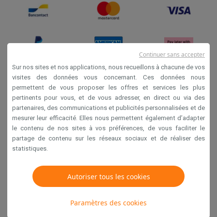
Info & actions
Soldes
Toutes les soldes
Soldes gros électro
Soldes petit élec
Actions
Deals du moment
Promotions
Cashbacks
Soldes
Black F
Voici pourquoi choisir Krëfel
Livraison offerte
Garantie du meille
Continuer sans accepter
Installation à domicile
Installation gros électro
Installation enca
Sur nos sites et nos applications, nous recueillons à chacune de vos
Modes de paiement
Gift card
Écochèques
Acheter à crédit
Alma 
visites des données vous concernant. Ces données nous
Service client
Réparation de votre appareil
Vérifiez votre heure 
permettent de vous proposer les offres et services les plus
Conditions générales de vente
Gros électro & encastrable
Trouvez votre machine à laver idéal
pertinents pour vous, et de vous adresser, en direct ou via des
Privacy
Petit électro
Beauté & santé
Ménage
Cuisine
Plus...
partenaires, des communications et publicités personnalisées et de
Télévision & Audio
Choisissez votre télévision idéale
Une encei
mesurer leur efficacité. Elles nous permettent également d’adapter
Disclaimer
le contenu de nos sites à vos préférences, de vous faciliter le
Sport & Loisirs
Choisir une montre connectée
Choisir une trotti
Cookies
partage de contenu sur les réseaux sociaux et de réaliser des
Outlet
statistiques.
Outlet
Toutes nos offres outlet
Outlet multimedia & téléphonie
O
Krëfel NV - Steenstraat 44 - Industriezone 4 "T Sas",
1851 Humbeek, België
Autoriser tous les cookies
TVA BE 0400.673.544
Paramètres des cookies
Copyright 2026