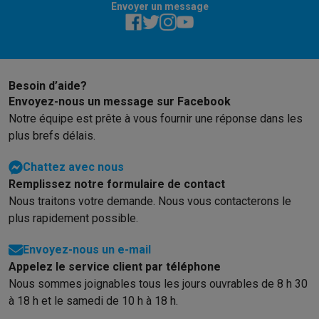
Envoyer un message
Hygiène dentaire
Brosses à dents électriques
Brossettes
Hydro
Rasage
Rasoirs électriques
Tondeuses barbe
Tondeuses multif
Épilation
Épilateurs à lumière pulsée
Épilateurs
Rasoirs électriq
Beauté
Soin du visage
Masques LED
Miroirs
Manucure & pédicu
Besoin d’aide?
Massage
Massage pieds
Sièges de massage
Massage cou & 
Envoyez-nous un message sur Facebook
Santé
Pèse-personne
Tensiomètres
Électrostimulation
Appareils
Notre équipe est prête à vous fournir une réponse dans les
Pour le bébé
Babyphones
Tire-laits
Chauffe-biberons
Aérosols
H
plus brefs délais.
TV, audio & photo
TV & projecteurs
TV
TV avec barre de son
TV 2026
TV LG
TV Sam
Chattez avec nous
Périphériques TV
Barres de son
Home-cinema
Amplificateurs
Me
Remplissez notre formulaire de contact
Casques & Écouteurs
Casques
Casques Bluetooth
Écouteurs
Éco
Nous traitons votre demande. Nous vous contacterons le
Enceintes
Enceintes
Enceintes Bluetooth
Enceintes connectées
plus rapidement possible.
Audio domestique
Radios & réveils
Tourne-disque
Chaînes hifi
Navigation
Dashcams
GPS
Coyote
Accessoires GPS
Envoyez-nous un e-mail
Accessoires TV & audio
Supports
Câbles
Lecteurs multimédias
Appelez le service client par téléphone
Appareils photo
Appareils photo numériques
Appareils photo i
Nous sommes joignables tous les jours ouvrables de 8 h 30
à 18 h et le samedi de 10 h à 18 h.
Vidéo
GoPro
Action cams
Drones
Caméscopes