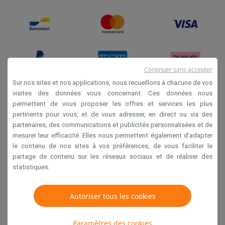
Soldes
Toutes les soldes
Soldes gros électro
Soldes petit élec
Actions
Deals du moment
Promotions
Cashbacks
Soldes
Black F
Voici pourquoi choisir Krëfel
Livraison offerte
Garantie du meille
Installation à domicile
Installation gros électro
Installation enca
Modes de paiement
Gift card
Écochèques
Acheter à crédit
Alma 
Continuer sans accepter
Service client
Réparation de votre appareil
Vérifiez votre heure 
Sur nos sites et nos applications, nous recueillons à chacune de vos
Gros électro & encastrable
Trouvez votre machine à laver idéal
visites des données vous concernant. Ces données nous
Petit électro
Beauté & santé
Ménage
Cuisine
Plus...
permettent de vous proposer les offres et services les plus
Conditions générales de vente
Télévision & Audio
Choisissez votre télévision idéale
Une encei
pertinents pour vous, et de vous adresser, en direct ou via des
Privacy
Sport & Loisirs
Choisir une montre connectée
Choisir une trotti
partenaires, des communications et publicités personnalisées et de
Outlet
mesurer leur efficacité. Elles nous permettent également d’adapter
Disclaimer
le contenu de nos sites à vos préférences, de vous faciliter le
Outlet
Toutes nos offres outlet
Outlet multimedia & téléphonie
O
Cookies
partage de contenu sur les réseaux sociaux et de réaliser des
statistiques.
Krëfel NV - Steenstraat 44 - Industriezone 4 "T Sas",
1851 Humbeek, België
Autoriser tous les cookies
TVA BE 0400.673.544
Paramètres des cookies